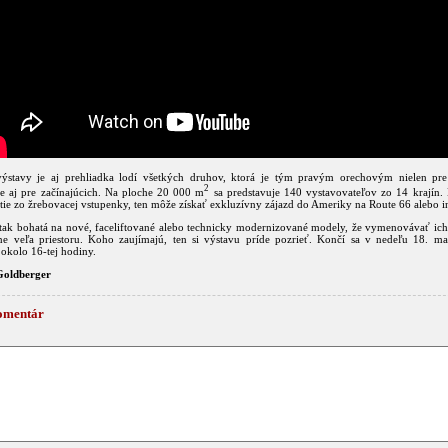
ýstavy je aj prehliadka lodí všetkých druhov, ktorá je tým pravým orechovým nielen pr
2
ale aj pre začínajúcich. Na ploche 20 000 m
sa predstavuje 140 vystavovateľov zo 14 krajín.
tie zo žrebovacej vstupenky, ten môže získať exkluzívny zájazd do Ameriky na Route 66 alebo i
 tak bohatá na nové, faceliftované alebo technicky modernizované modely, že vymenovávať ich
ne veľa priestoru. Koho zaujímajú, ten si výstavu príde pozrieť. Končí sa v nedeľu 18. ma
 okolo 16-tej hodiny.
Goldberger
omentár