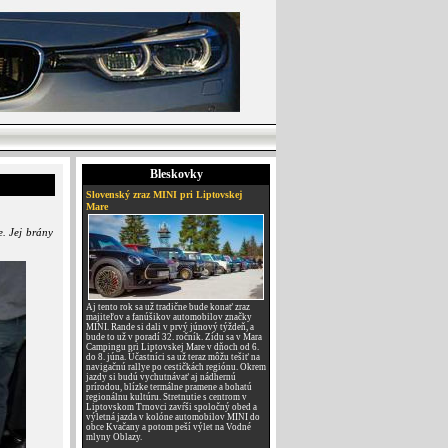
Bleskovky
Slovenský zraz MINI pri Liptovskej
Mare
. Jej brány
Aj tento rok sa už tradične bude konať zraz
majiteľov a fanúšikov automobilov značky
MINI. Rande si dali v prvý júnový týždeň, a
bude to už v poradí 32. ročník. Zídu sa v Mara
Campingu pri Liptovskej Mare v dňoch od 6.
do 8. júna. Účastníci sa už teraz môžu tešiť na
navigačnú rallye po cestičkách regiónu. Okrem
jazdy si budú vychutnávať aj nádhernú
prírodou, blízke termálne pramene a bohatú
regionálnu kultúru. Stretnutie s centrom v
Liptovskom Trnovci zavŕši spoločný obed a
výletná jazda v kolóne automobilov MINI do
obce Kvačany a potom peší výlet na Vodné
mlyny Oblazy.