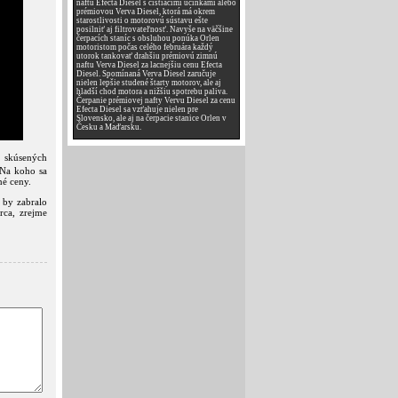
naftu Efecta Diesel s čistiacimi účinkami alebo
prémiovou Verva Diesel, ktorá má okrem
starostlivosti o motorovú sústavu ešte
posilniť aj filtrovateľnosť. Navyše na väčšine
čerpacích staníc s obsluhou ponúka Orlen
motoristom počas celého februára každý
utorok tankovať drahšiu prémiovú zimnú
naftu Verva Diesel za lacnejšiu cenu Efecta
Diesel. Spomínaná Verva Diesel zaručuje
nielen lepšie studené štarty motorov, ale aj
hladší chod motora a nižšiu spotrebu paliva.
Čerpanie prémiovej nafty Vervu Diesel za cenu
Efecta Diesel sa vzťahuje nielen pre
Slovensko, ale aj na čerpacie stanice Orlen v
Česku a Maďarsku.
e skúsených
 Na koho sa
né ceny.
 by zabralo
rca, zrejme