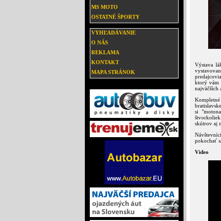
MS MOTO
OSTATNÉ ŠPORTY
VYHĽADÁVANIE
O NÁS
REKLAMA
KONTAKT
Výstava lá
vystavovan
MAPA STRÁNOK
predajcovi
ktorý vám 
najväčších
Kompletné
bratislavsk
si "moton
štvorkolie
skútrov aj 
Návštevníc
pokochať s
Video