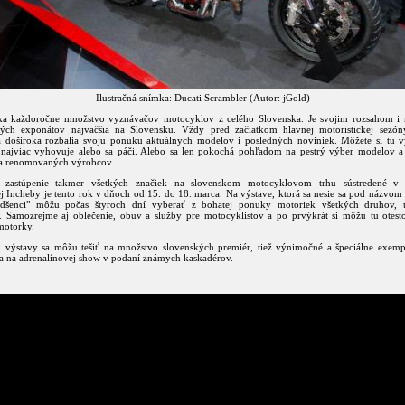
Ilustračná snímka: Ducati Scrambler (Autor: jGold)
ka každoročne množstvo vyznávačov motocyklov z celého Slovenska. Je svojim rozsahom 
ých exponátov najväčšia na Slovensku. Vždy pred začiatkom hlavnej motoristickej sezón
a doširoka rozbalia svoju ponuku aktuálnych modelov i posledných noviniek. Môžete si tu vy
najviac vyhovuje alebo sa páči. Alebo sa len pokochá pohľadom na pestrý výber modelov a 
 a renomovaných výrobcov.
 zastúpenie takmer všetkých značiek na slovenskom motocyklovom trhu sústredené v p
ej Incheby je tento rok v dňoch od 15. do 18. marca. Na výstave, ktorá sa nesie sa pod názvo
adšenci" môžu počas štyroch dní vyberať z bohatej ponuky motoriek všetkých druhov, tr
k. Samozrejme aj oblečenie, obuv a služby pre motocyklistov a po prvýkrát si môžu tu otes
motorky.
i výstavy sa môžu tešiť na množstvo slovenských premiér, tiež výnimočné a špeciálne exempl
a na adrenalínovej show v podaní známych kaskadérov.