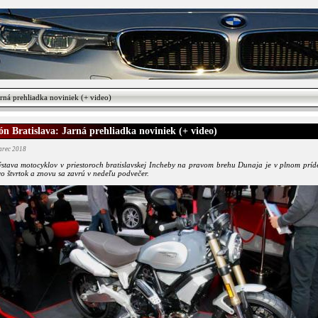
rná prehliadka noviniek (+ video)
n Bratislava: Jarná prehliadka noviniek (+ video)
arec 2018
ýstava motocyklov v priestoroch bratislavskej Incheby na pravom brehu Dunaja je v plnom príde
 vo štvrtok a znovu sa zavrú v nedeľu podvečer.