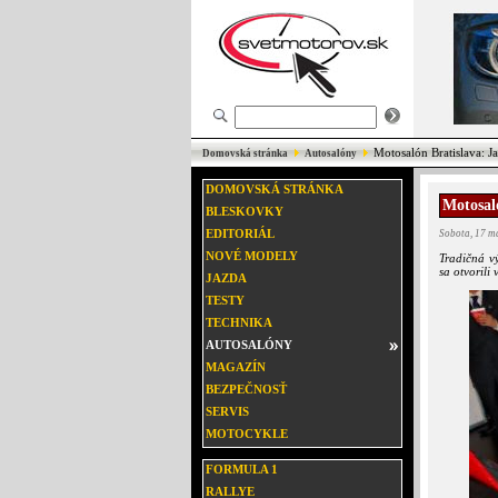
Motosalón Bratislava: Ja
Domovská stránka
Autosalóny
DOMOVSKÁ STRÁNKA
Motosaló
BLESKOVKY
EDITORIÁL
Sobota, 17 m
NOVÉ MODELY
Tradičná v
sa otvorili
JAZDA
TESTY
TECHNIKA
AUTOSALÓNY
MAGAZÍN
BEZPEČNOSŤ
SERVIS
MOTOCYKLE
FORMULA 1
RALLYE