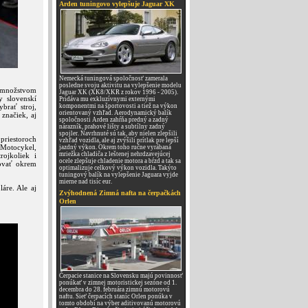
Arden tuningovo vylepšuje Jaguar XK
Nemecká tuningová spoločnosť zamerala
posledne svoju aktivitu na vylepšenie modelu
i množstvom
Jaguar XK (XK8/XKR z rokov 1996 - 2005).
y slovenskí
Pridáva mu exkluzívnymi externými
brať stroj,
komponentmi na športovosti a tiež na výkon
orientovaný vzhľad. Aerodynamický balík
značiek, aj
spoločnosti Arden zahŕňa predný a zadný
nárazník, prahové lišty a subtílny zadný
spojler. Navrhnuté sú tak, aby nielen zlepšili
riestoroch
vzhľad vozidla, ale aj zvýšili prítlak pre lepší
m Motocykel,
jazdný výkon. Okrem toho ručne vyrábaná
mriežka chladiča z leštenej nehrdzavejúcej
ojkoliek i
ocele zlepšuje chladenie motora a bŕzd a tak sa
tovať okrem
optimalizuje celkový výkon vozidla. Takýto
tuningový balík na vylepšenie Jaguara vyjde
mierne nad tisíc eur.
áre. Ale aj
Zvýhodnená Zimná nafta na čerpačkách
Orlen
Čerpacie stanice na Slovensku majú povinnosť
ponúkať v zimnej motoristickej sezóne od 1.
decembra do 28. februára zimnú motorovú
naftu. Sieť čerpacích staníc Orlen ponúka v
tomto období na výber aditivovanú motorovú