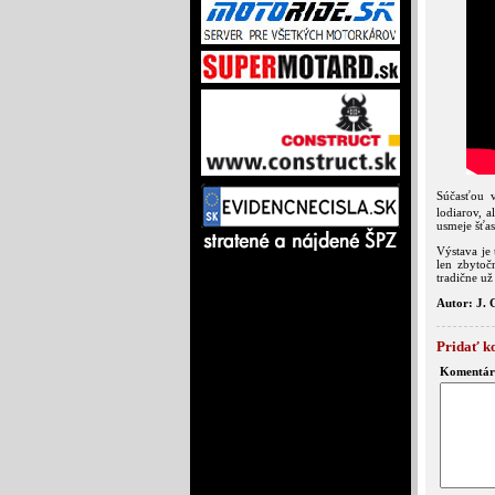
Súčasťou v
lodiarov, 
usmeje šťas
Výstava je
len zbytoč
tradične už
Autor: J. 
Pridať k
Komentár