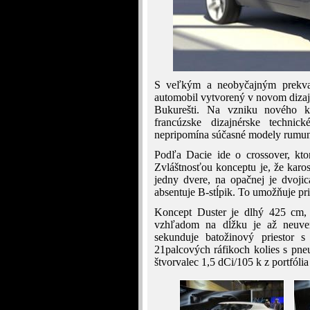
S veľkým a neobyčajným prekvap
automobil vytvorený v novom dizaj
Bukurešti. Na vzniku nového k
francúzske dizajnérske techn
nepripomína súčasné modely rumun
Podľa Dacie ide o crossover, k
Zvláštnosťou konceptu je, že karos
jedny dvere, na opačnej je dvojic
absentuje B-stĺpik. To umožňuje pri
Koncept Duster je dlhý 425 cm,
vzhľadom na dĺžku je až neuver
sekunduje batožinový priestor s
21palcových ráfikoch kolies s p
štvorvalec 1,5 dCi/105 k z portfólia