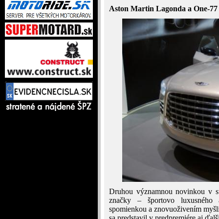
Aston Martin Lagonda a One-77
Druhou významnou novinkou v st
značky – športovo luxusného 
spomienkou a znovuoživením myšli
sa predstavil v predpremiére aj ďal