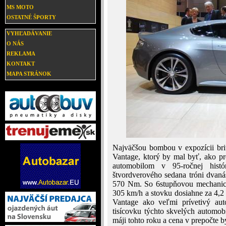
MS MOTO
OSTATNÉ ŠPORTY
VYHĽADÁVANIE
O NÁS
REKLAMA
KONTAKT
MAPA STRÁNOK
Najväčšou bombou v expozícii br
Vantage, ktorý by mal byť, ako pr
automobilom v 95-ročnej histó
štvordverového sedana tróni dvan
570 Nm. So 6stupňovou mechanic
305 km/h a stovku dosiahne za 4,2
Vantage ako veľmi prívetivý aut
tisícovku týchto skvelých automo
máji tohto roku a cena v prepočte by