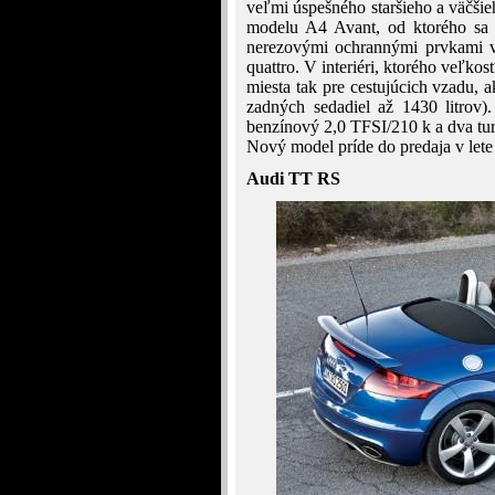
veľmi úspešného staršieho a väčši
modelu A4 Avant, od ktorého sa n
nerezovými ochrannými prvkami v 
quattro. V interiéri, ktorého veľkos
miesta tak pre cestujúcich vzadu, a
zadných sedadiel až 1430 litrov)
benzínový 2,0 TFSI/210 k a dva tur
Nový model príde do predaja v lete
Audi TT RS