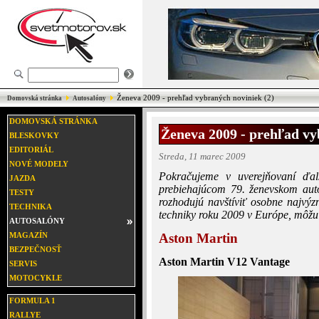
Ženeva 2009 - prehľad vybraných noviniek (2)
Domovská stránka
Autosalóny
DOMOVSKÁ STRÁNKA
Ženeva 2009 - prehľad vy
BLESKOVKY
EDITORIÁL
Streda, 11 marec 2009
NOVÉ MODELY
Pokračujeme v uverejňovaní ďalš
JAZDA
prebiehajúcom 79. ženevskom auto
TESTY
rozhodujú navštíviť osobne najvý
TECHNIKA
techniky roku 2009 v Európe, môžu 
AUTOSALÓNY
Aston Martin
MAGAZÍN
BEZPEČNOSŤ
Aston Martin V12 Vantage
SERVIS
MOTOCYKLE
FORMULA 1
RALLYE