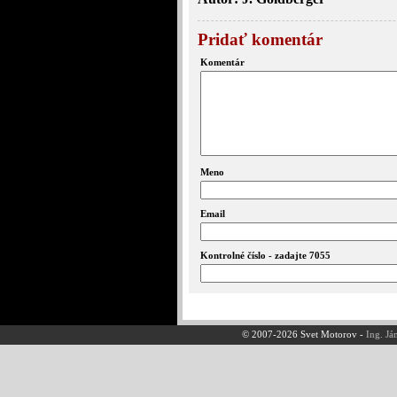
Pridať komentár
Komentár
Meno
Email
Kontrolné číslo - zadajte 7055
© 2007-2026 Svet Motorov -
Ing. Já