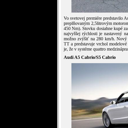
Vo svetovej premiére predstavilo 
preplňovaným 2,5litrovým motoro
450 Nm). Stovku dosiahne kupé za
najvyššej rýchlosti je nastavený 
možno zvýšiť na 280 km/h. Nový mo
TT a predstavuje vrchol modelové 
je, že v systéme quattro medzinápr
Audi A5 Cabrio/S5 Cabrio