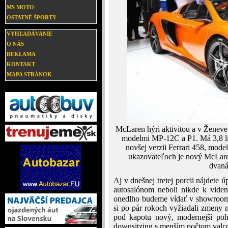
MS MOTO
OSTATNÉ ŠPORTY
VYHĽADÁVANIE
O NÁS
REKLAMA
KONTAKT
MAPA STRÁNOK
McLaren hýri aktivitou a v Ženev
modelmi MP-12C a P1. Má 3,8 li
novšej verzii Ferrari 458, mod
ukazovateľoch je nový McLare
dvan
Aj v dnešnej tretej porcii nájdete
autosalónom neboli nikde k viden
onedlho budeme vídať v showroomo
si po pár rokoch vyžiadali zmeny n
pod kapotu nový, modernejší poho
downsitzing s menším počtom valcov