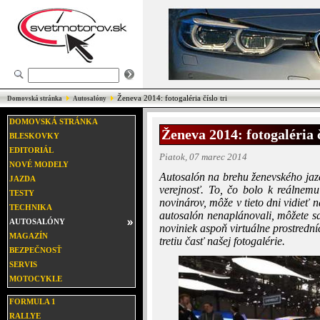
Ženeva 2014: fotogaléria číslo tri
Domovská stránka
Autosalóny
DOMOVSKÁ STRÁNKA
Ženeva 2014: fotogaléria č
BLESKOVKY
EDITORIÁL
Piatok, 07 marec 2014
NOVÉ MODELY
Autosalón na brehu ženevského jaze
JAZDA
verejnosť. To, čo bolo k reálnem
TESTY
novinárov, môže v tieto dni vidieť n
TECHNIKA
autosalón nenaplánovali, môžete s
AUTOSALÓNY
noviniek aspoň virtuálne prostredn
MAGAZÍN
tretiu časť našej fotogalérie.
BEZPEČNOSŤ
SERVIS
MOTOCYKLE
FORMULA 1
RALLYE