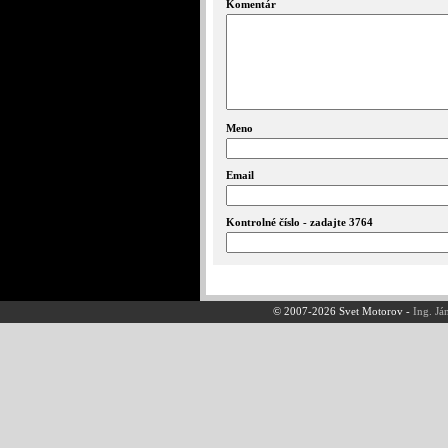
Komentár
Meno
Email
Kontrolné číslo - zadajte 3764
© 2007-2026 Svet Motorov -
Ing. Já