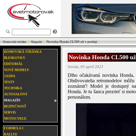
Novinka Honda CL500 už v predaji
Domovská stránka
Magazín
DOMOVSKÁ STRÁNKA
Novinka Honda CL500 už 
BLESKOVKY
EDITORIÁL
Streda, 05 apríl 2023
NOVÉ MODELY
Dlho očakávaná novinka Honda, 
JAZDA
Obdivovatelia retromodelov môžu z
TESTY
zoznámiť! Model je dostupný na 
TECHNIKA
Honda. Je tu šanca prezrieť si mot
AUTOSALÓNY
personálom.
MAGAZÍN
BEZPEČNOSŤ
SERVIS
MOTOCYKLE
FORMULA 1
RALLYE