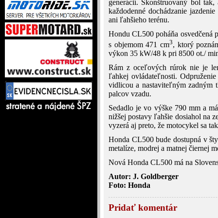
generácií. Skonštruovaný bol tak,
každodenné dochádzanie jazdenie 
ani ľahšieho terénu.
Hondu CL500 poháňa osvedčená po
3
s objemom 471 cm
, ktorý pozná
výkon 35 kW/48 k pri 8500 ot./ mi
Rám z oceľových rúrok nie je len
ľahkej ovládateľnosti. Odpruženi
vidlicou a nastaviteľným zadným 
palcov vzadu.
Sedadlo je vo výške 790 mm a má 
nižšej postavy ľahšie dosiahol na 
vyzerá aj preto, že motocykel sa tak
Honda CL500 bude dostupná v štyro
metalíze, modrej a matnej čiernej me
Nová Honda CL500 má na Slovensk
Autor: J. Goldberger
Foto: Honda
Pridať komentár