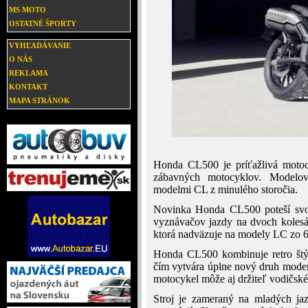
MS MOTO
OSTATNÉ ŠPORTY
VYHĽADÁVANIE
O NÁS
REKLAMA
KONTAKT
MAPA STRÁNOK
Honda CL500 je príťažlivá motoc
zábavných motocyklov. Modelov
modelmi CL z minulého storočia.
Novinka Honda CL500 poteší svoj
vyznávačov jazdy na dvoch koles
ktorá nadväzuje na modely LC zo 60
Honda CL500 kombinuje retro štý
čím vytvára úplne nový druh modern
motocykel môže aj držiteľ vodičsk
Stroj je zameraný na mladých jaz