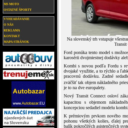
MS MOTO
OSTATNÉ ŠPORTY
VYHĽADÁVANIE
O NÁS
REKLAMA
KONTAKT
Na slovenský trh vstupuje všest
MAPA STRÁNOK
Transit
Ford ponúka tento model s možnos
karosérii dvojmiestnej dodávky ale
Kombi s novou podľa Fordu s rev
dvojaké využitie, a to rýchlo a ľa
pracovnú dodávku. Zadné sedadl
zväčšiť tak objem nákladného pries
je to na dve europalety.
Nový Transit Connect osloví zák
kapacitou s objemom nákladnéh
koncepciou sedadiel modelu kombi
K prémiovým prvkom nového model
pohonu všetkých kolies, ďalej pre
balík pokročilých asistenčných sys