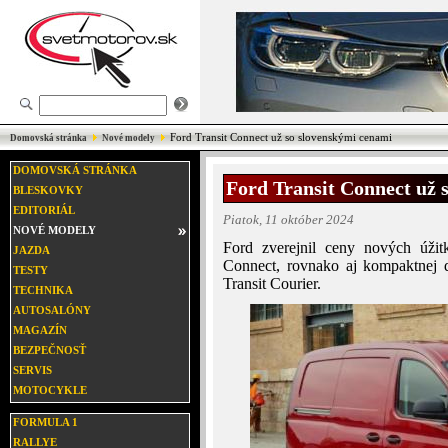
Ford Transit Connect už so slovenskými cenami
Domovská stránka
Nové modely
DOMOVSKÁ STRÁNKA
Ford Transit Connect už 
BLESKOVKY
EDITORIÁL
Piatok, 11 október 2024
NOVÉ MODELY
Ford zverejnil ceny nových úžitk
JAZDA
Connect, rovnako aj kompaktnej d
TESTY
Transit Courier.
TECHNIKA
AUTOSALÓNY
MAGAZÍN
BEZPEČNOSŤ
SERVIS
MOTOCYKLE
FORMULA 1
RALLYE