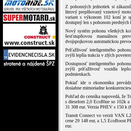
Z pohonných jednotiek si zákazní
litrový preplňovaný vznetový mot
variant s výkonom 102 koní je 
dostupný len s pohonom predných k
Nový systém pohonu všetkých ko
šesťstupňovou manuálnou pre
dvojspojkovou automatickou prev
Príťažlivosť inteligentného poho
zvýši lepšia trakcia v zlých povet
Dostupnosť inteligentného pohonu
zvýši príťažlivosť vozidla lep
podmienkach.
Pokiaľ ide o ekonomiku prevádz
dosiahne mimoriadne konkurenciesc
Pohľad do cenníka napovedá, že Tr
s dieselom 2,0 EcoBlue so 102k a
31 308 eur. Verzia PHEV s 150 k (br
Transit Connect vo verzii VAN L2
cene 29 148 eur, a 1,5 EcoBoost P
eur.