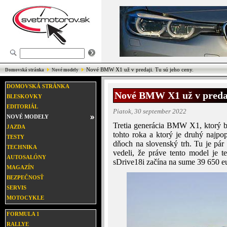
Nové BMW X1 už v predaji. Tu sú jeho ceny.
Domovská stránka
Nové modely
DOMOVSKÁ STRÁNKA
Nové BMW X1 už v predaji
BLESKOVKY
EDITORIÁL
Piatok, 30 september 2022
NOVÉ MODELY
Tretia generácia BMW X1, ktorý b
JAZDA
tohto roka a ktorý je druhý najpo
TESTY
dňoch na slovenský trh. Tu je pár f
TECHNIKA
vedeli, že práve tento model j
AUTOSALÓNY
sDrive18i začína na sume 39 650 eu
MAGAZÍN
BEZPEČNOSŤ
SERVIS
MOTOCYKLE
FORMULA 1
RALLYE