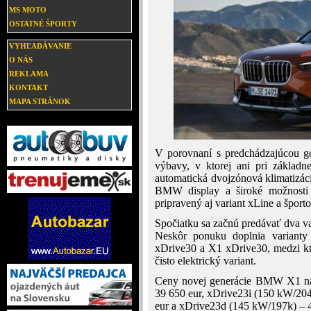
MS MOTO
OSTATNÉ ŠPORTY
VYHĽADÁVANIE
O NÁS
REKLAMA
KONTAKT
MAPA STRÁNOK
V porovnaní s predchádzajúcou g
výbavy, v ktorej ani pri základn
automatická dvojzónová klimatizáci
BMW display a široké možnosti 
pripravený aj variant xLine a šport
Spočiatku sa začnú predávať dva v
Neskôr ponuku doplnia variant
xDrive30 a X1 xDrive30, medzi kt
čisto elektrický variant.
Ceny novej generácie BMW X1 na
39 650 eur, xDrive23i (150 kW/204
eur a xDrive23d (145 kW/197k) – 4