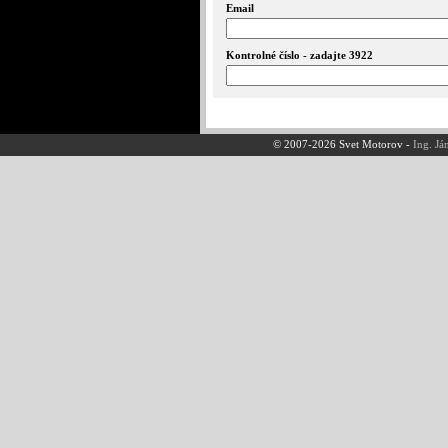
Email
Kontrolné číslo - zadajte 3922
© 2007-2026 Svet Motorov -
Ing. Já