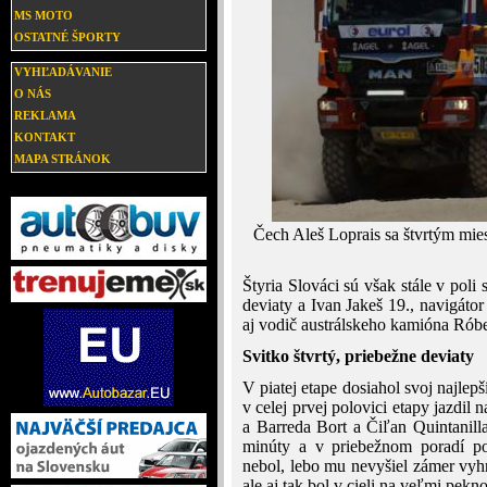
MS MOTO
OSTATNÉ ŠPORTY
VYHĽADÁVANIE
O NÁS
REKLAMA
KONTAKT
MAPA STRÁNOK
Čech Aleš Loprais sa štvrtým mie
Štyria Slováci sú však stále v poli
deviaty a Ivan Jakeš 19., navigáto
aj vodič austrálskeho kamióna Róbe
Svitko štvrtý, priebežne deviaty
V piatej etape dosiahol svoj najlep
v celej prvej polovici etapy jazdil
a Barreda Bort a Čiľan Quintanilla
minúty a v priebežnom poradí po
nebol, lebo mu nevyšiel zámer vyhra
ale aj tak bol v cieli na veľmi pekn