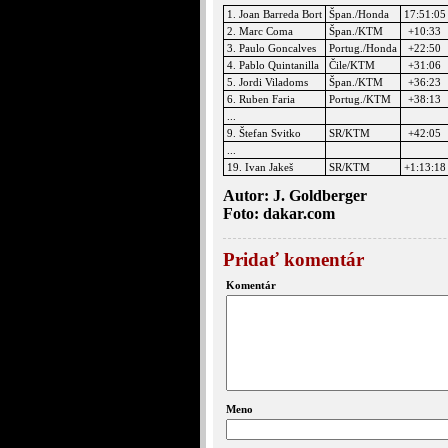
1. Joan Barreda Bort
Špan./Honda
17:51:05
2. Marc Coma
Špan./KTM
+10:33
3. Paulo Goncalves
Portug./Honda
+22:50
4. Pablo Quintanilla
Čile/KTM
+31:06
5. Jordi Viladoms
Špan./KTM
+36:23
6. Ruben Faria
Portug./KTM
+38:13
...
9. Štefan Svitko
SR/KTM
+42:05
...
19. Ivan Jakeš
SR/KTM
+1:13:18
Autor: J. Goldberger
Foto: dakar.com
Pridať komentár
Komentár
Meno