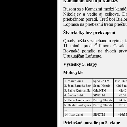
Kamiónom kraľujú Kamazy
Rusom sa s Kamazmi medzi kamiónm
Nikolajev a vedie aj celkove. D
priebežnom poradí. Tretí bol Bielo
Lopraisa na priebežnú tretiu priečku
Štvorkolky bez prekvapení
Quady bežia v zabehanom rytme, ta
11 minút pred Čiľanom Casale 
Rovnaké poradie na dvoch prvýc
Uruguajčan Lafuente.
Výsledky 5. etapy
Motocykle
1. Marc Coma
ŠpAn./KTM
4:38:16 
2. Joan Barreda Bort
Špan./Honda
+2:16 m
3. Pablo Quintanilla
Čile/KTM
+2:40
4. Štefan Svitko
SR/KTM
+3:54
5. Paulo Goncalves
Portug./Honda
+4:37
6. Hélder Rodrigues
Portug./Honda
+6:35
...
14. Ivan Jakeš
SR/KTM
+16:5
Priebežné poradie po 5. etape