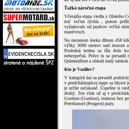
Ťažká náročná etapa
Včerajšia etapa viedla z čilského C
trať veľmi rýchla , potom priš
vyžadovalo od jazdcov veľkú sústr
manévroch.
Na meranom úseku dlhom 458 kilom
výšky 3000 metrov nad morom a t
Posledná tretina sa išla dolu 
nebezpečná. Práve tu sa presadi
Quintanillom a získali malý náskok
Kto je Vasiliev?
V kategórii áut sa presadil praktic
v predchádzajúcej etape sa blysol j
je určite nečakané. Úspešne si vie
druhý. Ten však už aj v predchád
Gordom (Gordoni), tentoraz bez prob
Peterhansel (Peugeot) piaty.