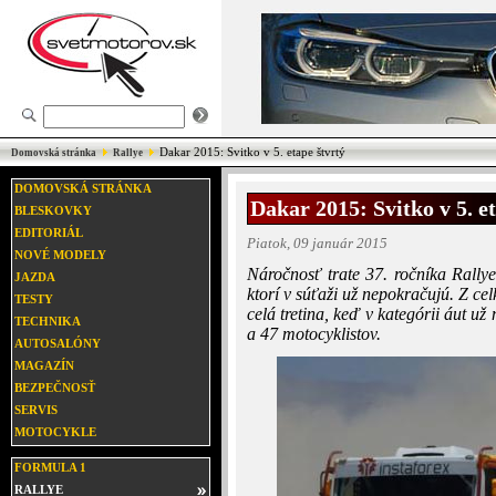
Dakar 2015: Svitko v 5. etape štvrtý
Domovská stránka
Rallye
DOMOVSKÁ STRÁNKA
Dakar 2015: Svitko v 5. e
BLESKOVKY
EDITORIÁL
Piatok, 09 január 2015
NOVÉ MODELY
Náročnosť trate 37. ročníka Rally
JAZDA
ktorí v súťaži už nepokračujú. Z c
TESTY
celá tretina, keď v kategórii áut u
TECHNIKA
a 47 motocyklistov.
AUTOSALÓNY
MAGAZÍN
BEZPEČNOSŤ
SERVIS
MOTOCYKLE
FORMULA 1
RALLYE