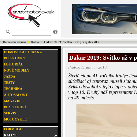
Dakar 2019: Svitko už v prvej desiatke
Domovská stránka
Rallye
DOMOVSKÁ STRÁNKA
Dakar 2019: Svitko už v p
BLESKOVKY
EDITORIÁL
Piatok, 11 január 2019
NOVÉ MODELY
Štvrtá etapa 41. ročníka Rallye Da
JAZDA
súťažiaci aj tentoraz museli siahn
TESTY
Svitko dosiahol v tejto etape v do
TECHNIKA
v top 10. Druhý náš reprezentant Iv
AUTOSALÓNY
na 49. miesto.
MAGAZÍN
BEZPEČNOSŤ
SERVIS
MOTOCYKLE
FORMULA 1
RALLYE