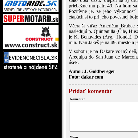
stálo dosť času. Zlepšil sa aj d
priebežne mu patrí 49. Na ňom sa
Pozitívne je, že jeho výkonnosť 
etapách si to pri jeho povestnej bo
Včerajší víťaz Američan Brabec s
nasledujú p. Quintanilla (Čile, Hus
je K. Benavides (Arg., Honda). De
min. Ivan Jakeš je na 49. miesto a j
V sobotu je na Dakare voľný deň,
Arequipa do San Juan de Marcona
úsek.
Autor: J. Goldbereger
Foto: dakar.com
Pridať komentár
Komentár
Meno