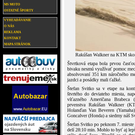
MS MOTO
OSTATNÉ ŠPORTY
VYHĽADÁVANIE
O NÁS
REKLAMA
KONTAKT
MAPA STRÁNOK
Rakúšan Walkner na KTM skonči
Štvrtková etapa bola prvou časťo
bivaku nesmú využívať pomoc mecha
absolvovaní 351 km náročného me
jazdci a posádky mali ťažké.
Štefan Svitko sa v etape na kon
štvrtého do deviateho miesta, n
víťazného Američana Brabeca (
prvenstva Rakúšan Walkner (KTM
Holanďan Van Beveren (Yamaha), 
Goncalver (Honda) a siedmy náš S
Štefan Svitko po peknom 7. mieste 
delí 28:10 min. Mohlo to byť aj lepš