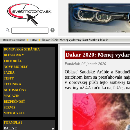
Dakar 2020: Menej vydarený štart Svitka i Jakeša
Domovská stránka
Rallye
DOMOVSKÁ STRÁNKA
Dakar 2020: Menej vydare
BLESKOVKY
EDITORIÁL
Pondelok, 06 január 2020
NOVÉ MODELY
Oblasť Saudské Arábie a Stredné
JAZDA
teritóriom kam sa presťahovala naj
TESTY
v obrovskej púšti tejto arabskej 
TECHNIKA
vavríny už 42. ročníka najťažšej, na
AUTOSALÓNY
MAGAZÍN
BEZPEČNOSŤ
SERVIS
MOTOCYKLE
FORMULA 1
RALLYE