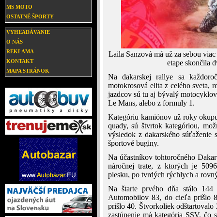
MS MOTO
OSTATNÉ ŠPORTY
VYHĽADÁVANIE
O NÁS
REKLAMA
Laila Sanzová má už za sebou viac 
KONTAKT
etape skončila 
MAPA STRÁNOK
Na dakarskej rallye sa každoro
motokrosová elita z celého sveta, r
jazdcov sú tu aj bývalý motocyklov
Le Mans, alebo z formuly 1.
Kategóriu kamiónov už roky okupuj
quady, sú štvrtok kategóriou, mož
výsledok z dakarského súťaženie s
športové buginy.
Na účastníkov tohtoročného Dakar
náročnej trate, z ktorých je 50
piesku, po tvrdých rýchlych a rovn
Na štarte prvého dňa stálo 144 m
Automobilov 83, do cieľa prišlo 8
prišlo 40. Štvorkoliek odštartovalo 
zastúpenie má kategória SSV, čo s