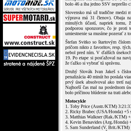
bolo 46 a iba jedno SSV neprešlo 
Slovensko má už tradične medzi mo
výprava má 31 členov). Obaja na
minulých účastí, napriek tomu,
podporou sponzorov, čo je proti 
umiestnenie sa musíme pozerať z to
Štefan Svitko so štartovým číslo
pričom nikto z favoritov, resp. tých
nebol pred ním. V ďalších úsekoch 
19. Po etape si posťažoval na navi
že ťažko si vybrať tú správnu.
Druhý Slovák Ivan Jakeš s číslo
penalizácia 40 minút ho poslala via
prvý úsek absolvoval ako tretí na
Najhorší čas mal na poslednom úsek
bolo príčinou blúdenie na trati ale
Motocykle
1. Toby Price (Austr./KTM) 3:21:3
2. Ricky Brabec (USA/Honda) +5 
3. Matthias Walkner (Rak./KTM) 
4. Kevin Benavides (Arg./Honda) 
5. Sam Sunderland (V. Brit./KTM)