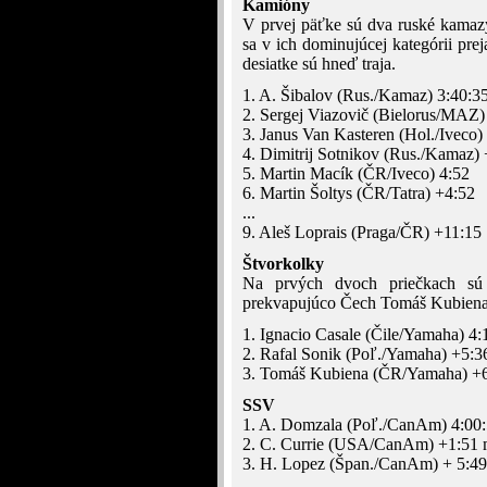
Kamióny
V prvej päťke sú dva ruské kamazy
sa v ich dominujúcej kategórii pre
desiatke sú hneď traja.
1. A. Šibalov (Rus./Kamaz) 3:40:3
2. Sergej Viazovič (Bielorus/MAZ)
3. Janus Van Kasteren (Hol./Iveco)
4. Dimitrij Sotnikov (Rus./Kamaz)
5. Martin Macík (ČR/Iveco) 4:52
6. Martin Šoltys (ČR/Tatra) +4:52
...
9. Aleš Loprais (Praga/ČR) +11:15
Štvorkolky
Na prvých dvoch priečkach sú f
prekvapujúco Čech Tomáš Kubiena
1. Ignacio Casale (Čile/Yamaha) 4:
2. Rafal Sonik (Poľ./Yamaha) +5:3
3. Tomáš Kubiena (ČR/Yamaha) +
SSV
1. A. Domzala (Poľ./CanAm) 4:00
2. C. Currie (USA/CanAm) +1:51 
3. H. Lopez (Špan./CanAm) + 5:49