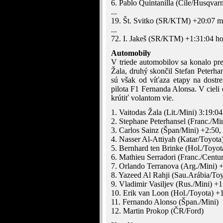
6. Pablo Quintanilla (Čile/Husqvar
...
19. Št. Svitko (SR/KTM) +20:07 m
...
72. I. Jakeš (SR/KTM) +1:31:04 h
Automobily
V triede automobilov sa konalo pr
Žala, druhý skončil Stefan Peterhan
sú však od víťaza etapy na dostr
pilota F1 Fernanda Alonsa. V cieli 
krútiť volantom vie.
1. Vaitodas Žala (Lit./Mini) 3:19:04
2. Stephane Peterhansel (Franc./Mi
3. Carlos Sainz (Špan/Mini) +2:50,
4. Nasser Al-Attiyah (Katar/Toyota
5. Bernhard ten Brinke (Hol./Toyot
6. Mathieu Serradori (Franc./Centu
7. Orlando Terranova (Arg./Mini) +
8. Yazeed Al Rahji (Sau.Arábia/Toy
9. Vladimir Vasiljev (Rus./Mini) +1
10. Erik van Loon (Hol./Toyota) +
11. Fernando Alonso (Špan./Mini)
12. Martin Prokop (ČR/Ford)