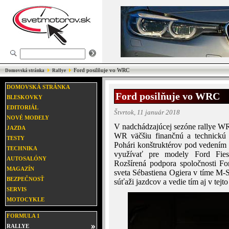
Ford posilňuje vo WRC
Domovská stránka
Rallye
DOMOVSKÁ STRÁNKA
Ford posilňuje vo WRC
BLESKOVKY
EDITORIÁL
Štvrtok, 11 január 2018
NOVÉ MODELY
V nadchádzajúcej sezóne rallye W
JAZDA
WR väčšiu finančnú a technickú
TESTY
Pohári konštruktérov pod vedení
TECHNIKA
využívať pre modely Ford Fie
AUTOSALÓNY
Rozšírená podpora spoločnosti Fo
MAGAZÍN
sveta Sébastiena Ogiera v tíme M-S
BEZPEČNOSŤ
súťaži jazdcov a vedie tím aj v te
SERVIS
MOTOCYKLE
FORMULA 1
RALLYE