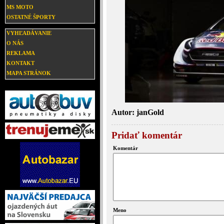
MS MOTO
OSTATNÉ ŠPORTY
VYHĽADÁVANIE
O NÁS
REKLAMA
KONTAKT
MAPA STRÁNOK
Autor: janGold
Pridať komentár
Komentár
Meno