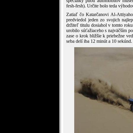
špeciálky piloti automobilov mus
fesh-fesh). Určite bolo teda výhodo
Zatiaľ čo Katarčanovi Al-Attiyahov
predviedol jeden zo svojich najlep
držiteľ titulu dosiahol v tomto rok
urobilo súťažiaceho s najväčším po
zase o krok bližšie k priebežne 
seba delí iba 12 minút a 10 sekúnd.