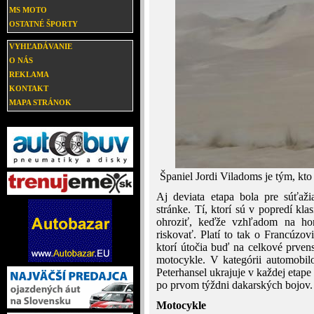
MS MOTO
OSTATNÉ ŠPORTY
VYHĽADÁVANIE
O NÁS
REKLAMA
KONTAKT
MAPA STRÁNOK
Španiel Jordi Viladoms je tým, kto
Aj deviata etapa bola pre súťaži
stránke. Tí, ktorí sú v popredí kla
ohroziť, keďže vzhľadom na hor
riskovať. Platí to tak o Francúzov
ktorí útočia buď na celkové prven
motocykle. V kategórii automobil
Peterhansel ukrajuje v každej etape
po prvom týždni dakarských bojov.
Motocykle