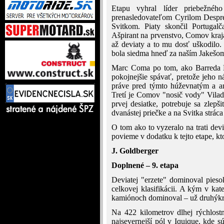
Etapu vyhral líder priebežné
prenasledovateľom Cyrilom Despr
Svitkom. Piaty skončil Portugal
Ašpirant na prvenstvo, Comov kraja
až deviaty a to mu dosť uškodilo.
bola siedma hneď za naším Jakešo
Marc Coma po tom, ako Barreda Bo
pokojnejšie spávať, pretože jeho n
práve pred týmto húževnatým a 
Tretí je Comov "nosič vody" Vilado
prvej desiatke, potrebuje sa zlep
dvanástej priečke a na Svitka strác
O tom ako to vyzeralo na trati dev
povieme v dodatku k tejto etape, kt
J. Goldberger
Doplnené – 9. etapa
Deviatej "erzete" dominoval pies
celkovej klasifikácii. A kým v kat
kamiónoch dominoval – už druhýkrá
Na 422 kilometrov dlhej rýchlost
najsevernejší pól v Iquique, kde 