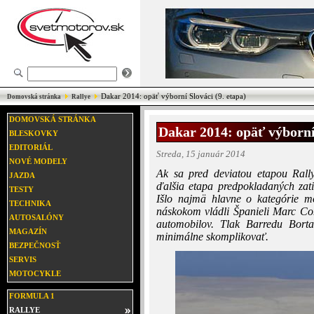
Dakar 2014: opäť výborní Slováci (9. etapa)
Domovská stránka
Rallye
DOMOVSKÁ STRÁNKA
Dakar 2014: opäť výborní 
BLESKOVKY
EDITORIÁL
Streda, 15 január 2014
NOVÉ MODELY
Ak sa pred deviatou etapou Rallye
JAZDA
ďalšia etapa predpokladaných zati
TESTY
Išlo najmä hlavne o kategórie m
TECHNIKA
náskokom vládli Španieli Marc Co
AUTOSALÓNY
automobilov. Tlak Barredu Bort
MAGAZÍN
minimálne skomplikovať.
BEZPEČNOSŤ
SERVIS
MOTOCYKLE
FORMULA 1
RALLYE