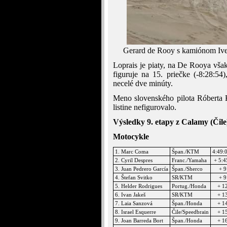
Gerard de Rooy s kamiónom Ivec
Loprais je piaty, na De Rooya však
figuruje na 15. priečke (-8:28:5
necelé dve minúty.
Meno slovenského pilota Róberta 
listine nefigurovalo.
Výsledky 9. etapy z Calamy (Čile
Motocykle
1. Marc Coma
Špan./KTM
4:49:
2. Cyril Despres
Franc./Yamaha
+ 5:4
3. Juan Pedrero García
Špan./Sherco
+ 9
4. Štefan Svitko
SR/KTM
+ 9
5. Helder Rodrigues
Portug./Honda
+ 1
6. Ivan Jakeš
SR/KTM
+ 1
7. Laia Sanzová
Špan./Honda
+ 1
8. Israel Esquerre
Čile/Speedbrain
+ 1
9. Joan Barreda Bort
Špan./Honda
+ 1