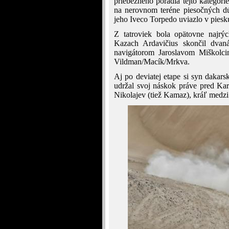
priebežného poradia tejto kategór
na nerovnom teréne piesočných dú
jeho Iveco Torpedo uviazlo v piesk
Z tatroviek bola opätovne najrýc
Kazach Ardavičius skončil dvan
navigátorom Jaroslavom Miškolci
Vildman/Macík/Mrkva.
Aj po deviatej etape si syn dakar
udržal svoj náskok práve pred Kar
Nikolajev (tiež Kamaz), kráľ medz