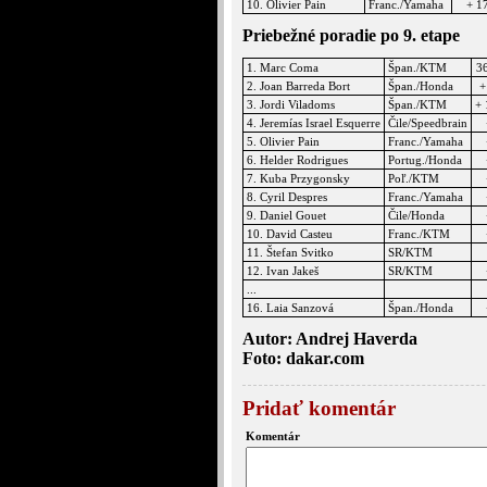
10. Olivier Pain
Franc./Yamaha
+ 1
Priebežné poradie po 9. etape
1. Marc Coma
Špan./KTM
3
2. Joan Barreda Bort
Špan./Honda
+
3. Jordi Viladoms
Špan./KTM
+ 
4. Jeremías Israel Esquerre
Čile/Speedbrain
5. Olivier Pain
Franc./Yamaha
6. Helder Rodrigues
Portug./Honda
7. Kuba Przygonsky
Poľ./KTM
8. Cyril Despres
Franc./Yamaha
9. Daniel Gouet
Čile/Honda
10. David Casteu
Franc./KTM
11. Štefan Svitko
SR/KTM
12. Ivan Jakeš
SR/KTM
...
16. Laia Sanzová
Špan./Honda
Autor: Andrej Haverda
Foto: dakar.com
Pridať komentár
Komentár