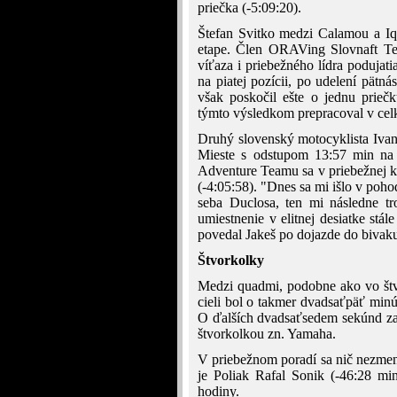
priečka (-5:09:20).
Štefan Svitko medzi Calamou a Iqu
etape. Člen ORAVing Slovnaft Tea
víťaza i priebežného lídra poduj
na piatej pozícii, po udelení pätn
však poskočil ešte o jednu priečk
týmto výsledkom prepracoval v celk
Druhý slovenský motocyklista Ivan 
Mieste s odstupom 13:57 min 
Adventure Teamu sa v priebežnej kla
(-4:05:58). "Dnes sa mi išlo v poho
seba Duclosa, ten mi následne tr
umiestnenie v elitnej desiatke stále
povedal Jakeš po dojazde do bivak
Štvorkolky
Medzi quadmi, podobne ako vo štvr
cieli bol o takmer dvadsaťpäť min
O ďalších dvadsaťsedem sekúnd za 
štvorkolkou zn. Yamaha.
V priebežnom poradí sa nič nezmeni
je Poliak Rafal Sonik (-46:28 min)
hodiny.