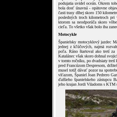
podujatia uvidel oceán. Okrem toho
bola dosť únavná - opätovne objavi
časti trasy dlhej skoro 150 kilome
posledných troch kilometroch pri 
ktorom sa neodporúča skoro vôbe
cieľa. To všetko však bolo iba za
Motocykle
Španielsky motocyklový jazdec M
jednej z kľúčových, najmä rozvah
poľa. Ráno štartoval ako tretí 
Katalánec však skoro dohnal svojic
v tomto ročníku, po dvadsiaty tretí 
pred Francúzom Despresom, držiteľom
musel totiž dávať pozor na spotreb
víťazom, Španiel Joan Pedrero Garc
ďalšieho španielskeho zástupcu Ba
jeho krajan Jordi Viladoms s KTM (