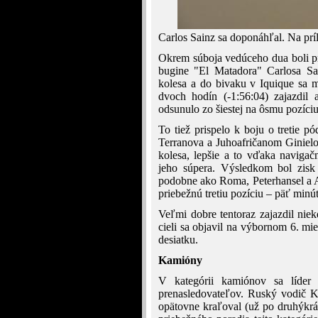
Carlos Sainz sa doponáhľal. Na prí
Okrem súboja vedúceho dua boli p
bugine "El Matadora" Carlosa Sai
kolesa a do bivaku v Iquique sa 
dvoch hodín (-1:56:04) zajazdil a
odsunulo zo šiestej na ôsmu pozíciu
To tiež prispelo k boju o tretie
Terranova a Juhoafričanom Ginielo
kolesa, lepšie a to vďaka navi
jeho súpera. Výsledkom bol zisk
podobne ako Roma, Peterhansel a Al-
priebežnú tretiu pozíciu – päť minú
Veľmi dobre tentoraz zajazdil ni
cieli sa objavil na výbornom 6. mi
desiatku.
Kamióny
V kategórii kamiónov sa líde
prenasledovateľov. Ruský vodič 
opätovne kraľoval (už po druhýkrát