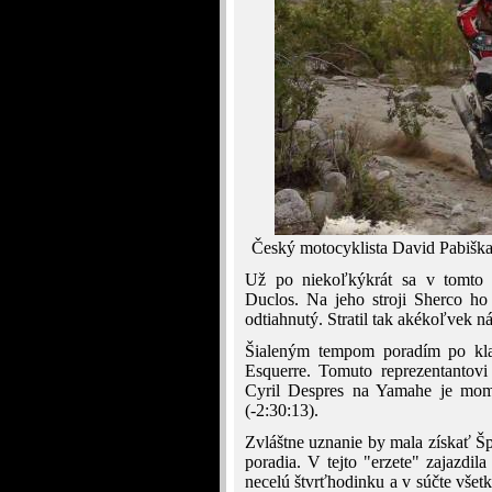
Český motocyklista David Pabiška 
Už po niekoľkýkrát sa v tomto 
Duclos. Na jeho stroji Sherco ho 
odtiahnutý. Stratil tak akékoľvek ná
Šialeným tempom poradím po klas
Esquerre. Tomuto reprezentantovi 
Cyril Despres na Yamahe je mom
(-2:30:13).
Zvláštne uznanie by mala získať Š
poradia. V tejto "erzete" zajazdila
necelú štvrťhodinku a v súčte všet