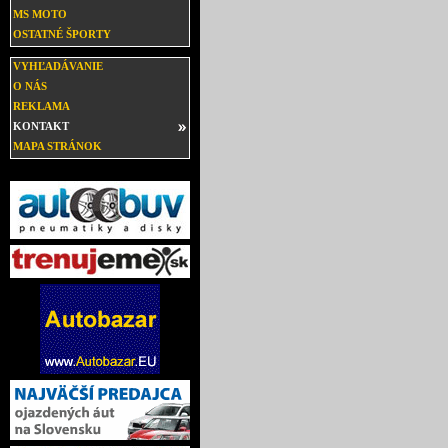
MS MOTO
OSTATNÉ ŠPORTY
VYHĽADÁVANIE
O NÁS
REKLAMA
KONTAKT
MAPA STRÁNOK