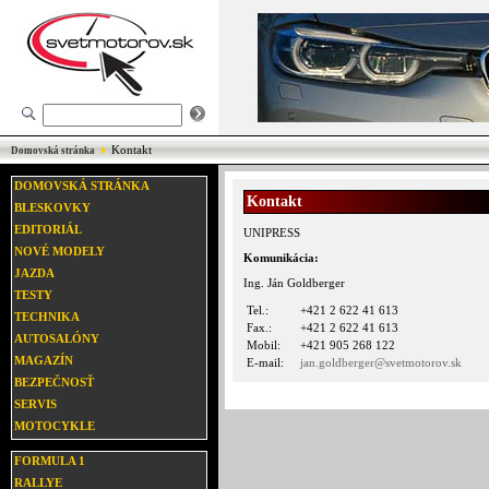
Kontakt
Domovská stránka
DOMOVSKÁ STRÁNKA
Kontakt
BLESKOVKY
EDITORIÁL
UNIPRESS
NOVÉ MODELY
Komunikácia:
JAZDA
Ing. Ján Goldberger
TESTY
Tel.:
+421 2 622 41 613
TECHNIKA
Fax.:
+421 2 622 41 613
AUTOSALÓNY
Mobil:
+421 905 268 122
MAGAZÍN
E-mail:
jan.goldberger@svetmotorov.sk
BEZPEČNOSŤ
SERVIS
MOTOCYKLE
FORMULA 1
RALLYE