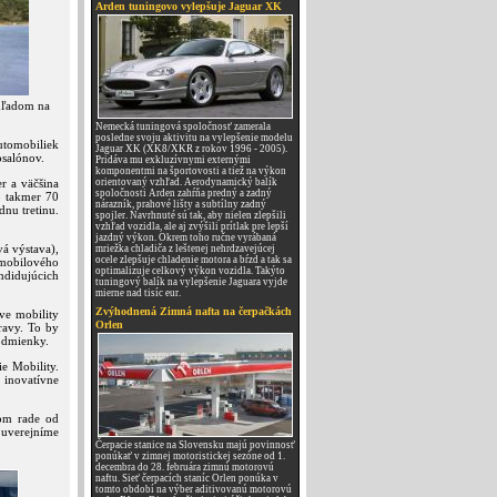
Arden tuningovo vylepšuje Jaguar XK
ohľadom na
Nemecká tuningová spoločnosť zamerala
posledne svoju aktivitu na vylepšenie modelu
utomobiliek
Jaguar XK (XK8/XKR z rokov 1996 - 2005).
osalónov.
Pridáva mu exkluzívnymi externými
komponentmi na športovosti a tiež na výkon
r a väčšina
orientovaný vzhľad. Aerodynamický balík
spoločnosti Arden zahŕňa predný a zadný
o takmer 70
nárazník, prahové lišty a subtílny zadný
dnu tretinu.
spojler. Navrhnuté sú tak, aby nielen zlepšili
vzhľad vozidla, ale aj zvýšili prítlak pre lepší
jazdný výkon. Okrem toho ručne vyrábaná
á výstava),
mriežka chladiča z leštenej nehrdzavejúcej
ocele zlepšuje chladenie motora a bŕzd a tak sa
omobilového
optimalizuje celkový výkon vozidla. Takýto
ndidujúcich
tuningový balík na vylepšenie Jaguara vyjde
mierne nad tisíc eur.
Zvýhodnená Zimná nafta na čerpačkách
ve mobility
Orlen
ravy. To by
odmienky.
e Mobility.
 inovatívne
vom rade od
 uverejníme
Čerpacie stanice na Slovensku majú povinnosť
ponúkať v zimnej motoristickej sezóne od 1.
decembra do 28. februára zimnú motorovú
naftu. Sieť čerpacích staníc Orlen ponúka v
tomto období na výber aditivovanú motorovú