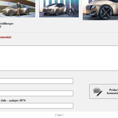
Goldberger
W
omentár
Pridať
komentá
číslo - zadajte 3074
[ Späť ]