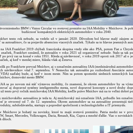
tvormiestneho BMW i Vision Circular vo svetovej premiére na IAA Mobility v Mníchove. Je p
budúcnosť kompaktných elektrických automobilov v roku 2040.
nkfurt tento rok nebude, sa vedelo už v januári 2020. Dôvodom bol hlavne malý záujem a
 sa autosalónov, čo sa prejavilo absenciou viacerých značiek. Týkalo sa to hlavne jesenných aut
na IAA Frankfurt 2019 chýbali francúzska skupina vtedy ešte ako PSA, potom Fiat a Chrysle
 značiek, Frankfurt oznámil, že autosalón v roku 2021 už organizovať nebude. Stalo sa tak p
 po prvý raz sa konal v roku 1951. Klesla aj návštevnosť, v roku 2019 oproti rok 2017 až o je
ačiek, aj keď v menšej miere, hlásila však aj Ženeva.
kolík po Frankfurte prevzal Mníchov, aj s označením autosalónu IAA (medzinárodná automobilov
ch návštevníkov vítal 7. septembra. V Nemecku tak autosalón po rozhodnutí Asociácie aut
(VDA) naďalej bude, aj keď v inom meste. Ním sa potom spomedzi siedmich nemeckých ka
 Mníchov, domovské mesto BMW.
IAA sa po novom má stáť výstavou mobility, čo znamená, že okrem automobilov by sa výsta
ntovať aj dopravné systémy inteligentného mesta, nové dopravné koncepty a nové druhy dop
 už tento prvý ročník mníchovskej IAA Mobility, keďže práve Mníchov má na to veľmi dobré p
k mníchovského autosalónu je teda tu. Aj mníchovský má označenie IAA, pribudlo len označeni
osť je otvorený od 7. do 12. septembra. Okrem automobilov sa na autosalóne prezentujú tiež
produkty, subdodávatelia, startupy a popredné spoločnosti z technologického a IT priemyslu.
v Mníchove je bohatý na novinky, ktoré tu majú svetovú premiéru. Patria medzi ne v pr
W, Smart, Mercedes, Volkswagen, Dacia, Renault, Kia, Cupra a mnohé ďalšie. Viac o novinkách
ch dňoch.