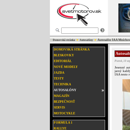
Autosalón IAA Mníchov 
Domovská stránka
Autosalóny
DOMOVSKÁ STRÁNKA
Autosal
BLESKOVKY
EDITORIÁL
Piatok, 10 s
NOVÉ MODELY
Jesenné au
jarný každ
JAZDA
IAA tento r
TESTY
TECHNIKA
AUTOSALÓNY
MAGAZÍN
BEZPEČNOSŤ
SERVIS
MOTOCYKLE
FORMULA 1
RALLYE