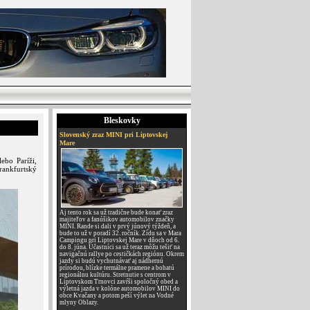
Bleskovky
Slovenský zraz MINI pri Liptovskej
Mare
ebo Paríži,
rankfurtský
Aj tento rok sa už tradične bude konať zraz
majiteľov a fanúšikov automobilov značky
MINI. Rande si dali v prvý júnový týždeň, a
bude to už v poradí 32. ročník. Zídu sa v Mara
Campingu pri Liptovskej Mare v dňoch od 6.
do 8. júna. Účastníci sa už teraz môžu tešiť na
navigačnú rallye po cestičkách regiónu. Okrem
jazdy si budú vychutnávať aj nádhernú
prírodou, blízke termálne pramene a bohatú
regionálnu kultúru. Stretnutie s centrom v
Liptovskom Trnovci zavŕši spoločný obed a
výletná jazda v kolóne automobilov MINI do
obce Kvačany a potom peší výlet na Vodné
mlyny Oblazy.