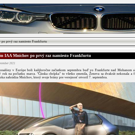
po prvý raz namiesto Frankfurtu
ón IAA Mníchov po prvý raz namiesto Frankfurtu
eptember 2021
tosalóny v Európe boli každoročne začiatkom septembra buď vo Frankfurte nad Mohanom al
ý rok na počiatku marca. "Čínska chrípka" to všetko zmenila, Ženeva sa dvakrát nekonala a f
oka nahrádza Mníchov, ktorý svoje brány pre verejnosť otvoril 7. septembra.