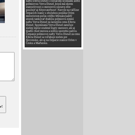
naftu Efecta Diesel s čistiacimi účinkami alebo
prémiovou Verva Diesel, ktorá má okrem
starostlivosti o motorovú sústavu ešte
posilniť aj filtrovateľnosť. Navyše na väčšine
čerpacích staníc s obsluhou ponúka Orlen
motoristom počas celého februára každý
utorok tankovať drahšiu prémiovú zimnú
naftu Verva Diesel za lacnejšiu cenu Efecta
Diesel. Spomínaná Verva Diesel zaručuje
nielen lepšie studené štarty motorov, ale aj
hladší chod motora a nižšiu spotrebu paliva.
Čerpanie prémiovej nafty Vervu Diesel za cenu
Efecta Diesel sa vzťahuje nielen pre
Slovensko, ale aj na čerpacie stanice Orlen v
Česku a Maďarsku.
r!