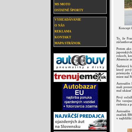
MS MOTO
OSTATNÉ ŠPORTY
VYHĽADÁVANIE
O NÁS
Koncept š
REKLAMA
KONTAKT
To, že Fra
zúčastňovať
MAPA STRÁNOK
Potom ako 
japonských
rokoch, keď
Absencie zn
Štafetový 
ktorý prvý
priemyslu 
miest stal
Autosalón 
mali preze
mal ukázať
Prvý roční
Pre verejn
riešenia a 
Autosalón 
značiek BM
v najbližší