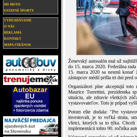
MS MOTO
OSTATNÉ ŠPORTY
VYHĽADÁVANIE
O NÁS
REKLAMA
KONTAKT
MAPA STRÁNOK
Ženevský autosalón mal už najbližš
do 15. marca 2020. Federálna rada 
15. marca 2020 sa nesmú konať ži
zástupcov médií prišla tri dni pred
Organizátori plne akceptujú toto
Maurice Turrettini, prezidentka s
situáciu, ale zdravie všetkých zúč
vystavovateľov. Toto je prípad vyšš
Potom ešte dodala: "Pre vystavo
investovali, je to veľká strata, 
všetci, ktorých sa to týka. Chcel
implementácii tohto 90. ročníka au