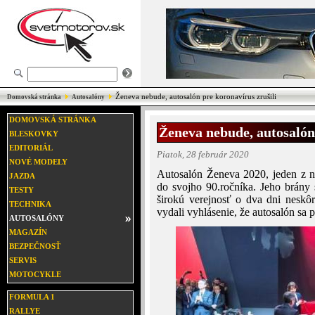
Ženeva nebude, autosalón pre koronavírus zrušili
Domovská stránka
Autosalóny
DOMOVSKÁ STRÁNKA
Ženeva nebude, autosalón 
BLESKOVKY
EDITORIÁL
Piatok, 28 február 2020
NOVÉ MODELY
Autosalón Ženeva 2020, jeden z n
JAZDA
do svojho 90.ročníka. Jeho brány 
TESTY
širokú verejnosť o dva dni neskô
TECHNIKA
vydali vyhlásenie, že autosalón sa p
AUTOSALÓNY
MAGAZÍN
BEZPEČNOSŤ
SERVIS
MOTOCYKLE
FORMULA 1
RALLYE