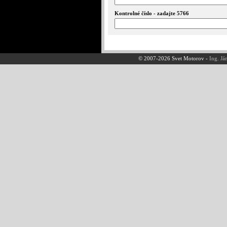
Kontrolné číslo - zadajte 5766
© 2007-2026 Svet Motorov -
Ing. Já