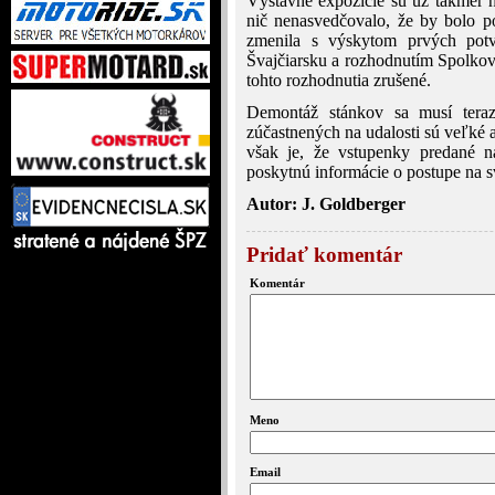
Výstavné expozície sú už takmer h
nič nenasvedčovalo, že by bolo po
zmenila s výskytom prvých pot
Švajčiarsku a rozhodnutím Spolkove
tohto rozhodnutia zrušené.
Demontáž stánkov sa musí teraz
zúčastnených na udalosti sú veľké 
však je, že vstupenky predané na
poskytnú informácie o postupe na s
Autor: J. Goldberger
Pridať komentár
Komentár
Meno
Email