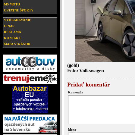
MS MOTO
OSTATNÉ ŠPORTY
VYHĽADÁVANIE
O NÁS
REKLAMA
KONTAKT
MAPA STRÁNOK
(gold)
Foto: Volkswagen
Pridať komentár
Komentár
Meno