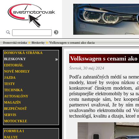
Volkswagen s cenami ako dacia
Domovská stránka
Bleskovky
DOMOVSKÁ STRÁNKA
Volkswagen s cenami ako 
BLESKOVKY
EDITORIÁL
Štvrtok, 30 máj 2024
NOVÉ MODELY
Podľa zahraničných médií sa neme
JAZDA
modely, ktoré by svojou nízkou 
TESTY
konkurovať čínskym modelom, al
TECHNIKA
prístupnejšie elektromobily by sa 
AUTOSALÓNY
cestu nastupuje sám, bez kooper
MAGAZÍN
partnerovi uvažoval, že by ním 
BEZPEČNOSŤ
uvažovaného elektromobilu od Vo
SERVIS
technológií, kvalitu a dizajn, ktor
MOTOCYKLE
FORMULA 1
RALLYE