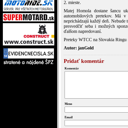
2. mieste.
Matej Homola dostane šancu uká
automobilových pretekov. Má v 
neprichádzajú každý deň. Nebude to 
presvedčiť seba i možných spon
ďalšom napredovaní.
Preteky WTCC na Slovakia Ringu s
Autor: janGold
Pridať komentár
Komentár
Meno
Email