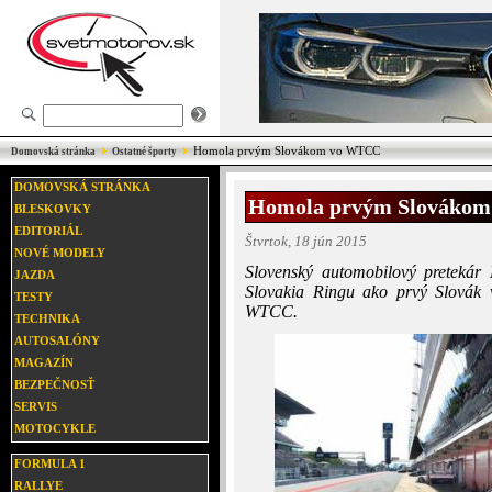
Homola prvým Slovákom vo WTCC
Domovská stránka
Ostatné športy
DOMOVSKÁ STRÁNKA
Homola prvým Slováko
BLESKOVKY
EDITORIÁL
Štvrtok, 18 jún 2015
NOVÉ MODELY
Slovenský automobilový pretekár
JAZDA
Slovakia Ringu ako prvý Slovák v
TESTY
WTCC.
TECHNIKA
AUTOSALÓNY
MAGAZÍN
BEZPEČNOSŤ
SERVIS
MOTOCYKLE
FORMULA 1
RALLYE