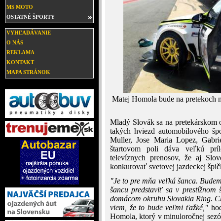
MS MOTO
OSTATNÉ ŠPORTY
VYHĽADÁVANIE
O NÁS
REKLAMA
KONTAKT
MAPA STRÁNOK
Matej Homola bude na pretekoch 
Mladý Slovák sa na pretekárskom o
takých hviezd automobilového špo
Muller, Jose Maria Lopez, Gabri
štartovom poli dáva veľkú príl
televíznych prenosov, že aj Slo
konkurovať svetovej jazdeckej špič
"Je to pre mňa veľká šanca. Budem 
šancu predstaviť sa v prestížnom
domácom okruhu Slovakia Ring. Ch
viem, že to bude veľmi ťažké,"
hod
Homola, ktorý v minuloročnej sezó