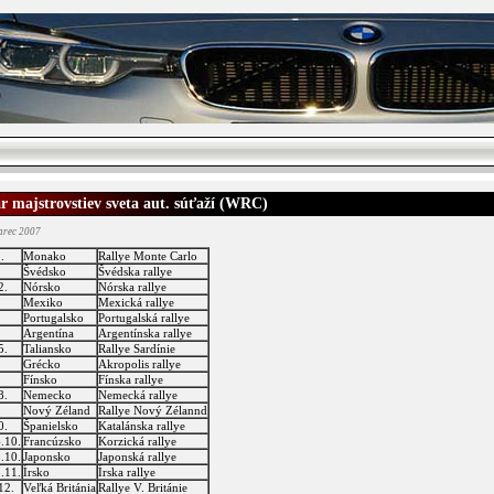
r majstrovstiev sveta aut. súťaží (WRC)
arec 2007
.
Monako
Rallye Monte Carlo
.
Švédsko
Švédska rallye
2.
Nórsko
Nórska rallye
.
Mexiko
Mexická rallye
.
Portugalsko
Portugalská rallye
Argentína
Argentínska rallye
5.
Taliansko
Rallye Sardínie
Grécko
Akropolis rallye
Fínsko
Fínska rallye
8.
Nemecko
Nemecká rallye
.
Nový Zéland
Rallye Nový Zélannd
0.
Španielsko
Katalánska rallye
4.10.
Francúzsko
Korzická rallye
8.10.
Japonsko
Japonská rallye
8.11.
Írsko
Írska rallye
12.
Veľká Británia
Rallye V. Británie