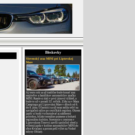
Bleskovky
Slovenský zraz MINI pri Liptovskej
Mare
Aj tento rok sa už tradične bude konať zraz
majiteľov a fanúšikov automobilov značky
MINI. Rande si dali v prvý júnový týždeň, a
bude to už v poradí 32. ročník. Zídu sa v Mara
Campingu pri Liptovskej Mare v dňoch od 6.
do 8. júna. Účastníci sa už teraz môžu tešiť na
navigačnú rallye po cestičkách regiónu. Okrem
jazdy si budú vychutnávať aj nádhernú
prírodou, blízke termálne pramene a bohatú
regionálnu kultúru. Stretnutie s centrom v
Liptovskom Trnovci zavŕši spoločný obed a
výletná jazda v kolóne automobilov MINI do
obce Kvačany a potom peší výlet na Vodné
mlyny Oblazy.