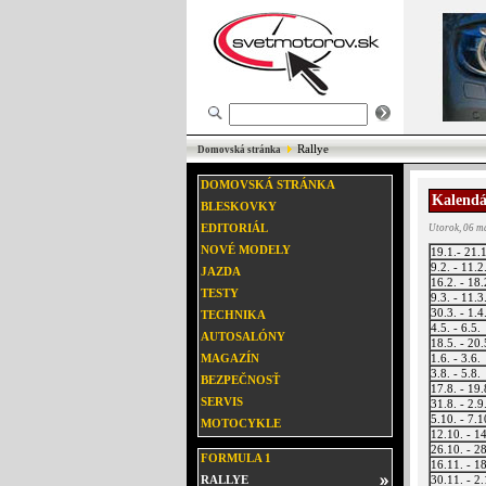
Rallye
Domovská stránka
DOMOVSKÁ STRÁNKA
Kalendá
BLESKOVKY
EDITORIÁL
Utorok, 06 m
NOVÉ MODELY
19.1.- 21.1
9.2. - 11.2
JAZDA
16.2. - 18.
TESTY
9.3. - 11.3
30.3. - 1.4
TECHNIKA
4.5. - 6.5.
AUTOSALÓNY
18.5. - 20.
MAGAZÍN
1.6. - 3.6.
3.8. - 5.8.
BEZPEČNOSŤ
17.8. - 19.
SERVIS
31.8. - 2.9
5.10. - 7.1
MOTOCYKLE
12.10. - 1
26.10. - 2
FORMULA 1
16.11. - 1
RALLYE
30.11. - 2.