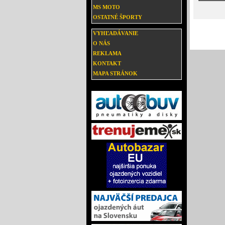
MS MOTO
OSTATNÉ ŠPORTY
VYHĽADÁVANIE
O NÁS
REKLAMA
KONTAKT
MAPA STRÁNOK