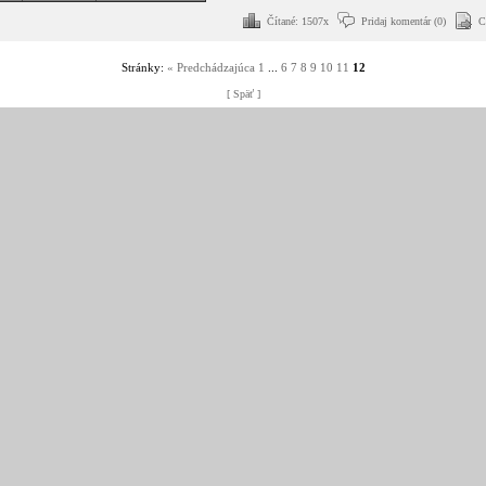
Čítané: 1507x
Pridaj komentár (0)
C
Stránky:
« Predchádzajúca
1
...
6
7
8
9
10
11
12
[ Späť ]