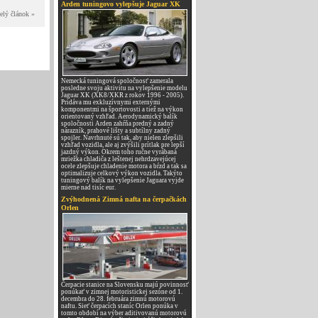
Arden tuningovo vylepšuje Jaguar XK
elý článok »
Nemecká tuningová spoločnosť zamerala
posledne svoju aktivitu na vylepšenie modelu
Jaguar XK (XK8/XKR z rokov 1996 - 2005).
Pridáva mu exkluzívnymi externými
komponentmi na športovosti a tiež na výkon
orientovaný vzhľad. Aerodynamický balík
spoločnosti Arden zahŕňa predný a zadný
nárazník, prahové lišty a subtílny zadný
spojler. Navrhnuté sú tak, aby nielen zlepšili
vzhľad vozidla, ale aj zvýšili prítlak pre lepší
jazdný výkon. Okrem toho ručne vyrábaná
mriežka chladiča z leštenej nehrdzavejúcej
ocele zlepšuje chladenie motora a bŕzd a tak sa
optimalizuje celkový výkon vozidla. Takýto
tuningový balík na vylepšenie Jaguara vyjde
mierne nad tisíc eur.
Zvýhodnená Zimná nafta na čerpačkách
Orlen
Čerpacie stanice na Slovensku majú povinnosť
ponúkať v zimnej motoristickej sezóne od 1.
decembra do 28. februára zimnú motorovú
naftu. Sieť čerpacích staníc Orlen ponúka v
tomto období na výber aditivovanú motorovú