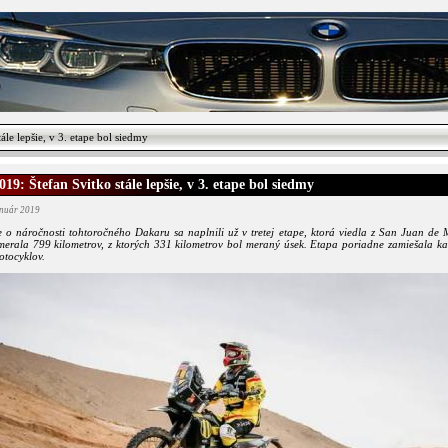
le lepšie, v 3. etape bol siedmy
19: Štefan Svitko stále lepšie, v 3. etape bol siedmy
anuár 2019
 o náročnosti tohtoročného Dakaru sa naplnili už v tretej etape, ktorá viedla z San Juan de
merala 799 kilometrov, z ktorých 331 kilometrov bol meraný úsek. Etapa poriadne zamiešala ka
otocyklov.