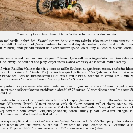
V náročnej tretej etape obsadil Štefan Svitko veľmi pekné siedme miesto
tko mal vcelku dobrý deň. Skončil siedmy, čo je v tomto ročníku jeho najlepšie umiestnenie, a
j zablúdil. Horšie s navigáciou a orientáciou na trati dopadol vedúci jazdec priebežného pora
t. V hustej hmle pri viditeľnosti do dvoch metrov spadol do rokliny z ktorej sa nevedel dosta
etej etapy sa stal Francúz Soultrait pred Čiľanom Quintanillom a Argentínčanom Benavideso
 bol štvrtý, Brit Sunderland piaty, Argentínčan Goncalves šiesty a náš Štefan Svitko siedmy.
ý víťaz Rakúšan Walkner skončil v etape za naším Svitkom na pätnástom mieste, priebežne kleso
 pozíciu má stratu 21:14 min. Prvý po troch etapách je lídrom Čiľan Quintanilla. Na druhé mies
 Benavides, ktorý na lídra má stratu 11:23 min a tretí je Brit Sunderland so stratou 12:12 min. 
, piaty Austrálčan Price a šiesty víťaz etapy Francúz Soultrait.
tko postúpil na priebežné jedenáste miesto, na prvého Quintanillu stráca 32 minút a jednu se
 tretej etape nešpecifikované problémy a obsadil až 76.miesto. V priebežnom poradí mu patrí 5
6:30 hod.
i automobilov viedol po dvoch etapách Rus Nikolajev (Kamaz), druhý bol Holanďan de Ro
nom Villagrom (Iveco). V tretej etape sa však Nikolajev dopustil veľkej chyby, prehnal rý
ny a boli z toho nebezpečné kotrmelce. Mal však šťastie, keď mohol ďalej pokračovať a v cieli 
arginovom a Sotnikovom. Nikojalev je naďalej lídrom, druhý je Sotnikov a tretí Villagra. Pi
ík v posádke s našín Tomášom Kalankom.
rtá etapa sa pôjde ako prvá časť tzv. maratónskej, čo znamená, že súťažiaci po príchode do c
moc mechanikov, ale musia sa spoľahnúť výlučne na seba. Štartuje sa v Arequipe a c
acna. Etapa je dlhá 511 kilometrov, z nich 352 kilometrov je meraný úsek.