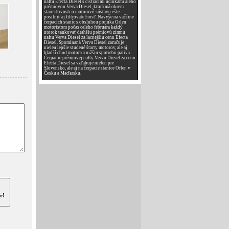
naftu Efecta Diesel s čistiacimi účinkami alebo
prémiovou Verva Diesel, ktorá má okrem
starostlivosti o motorovú sústavu ešte
posilniť aj filtrovateľnosť. Navyše na väčšine
čerpacích staníc s obsluhou ponúka Orlen
motoristom počas celého februára každý
utorok tankovať drahšiu prémiovú zimnú
naftu Verva Diesel za lacnejšiu cenu Efecta
Diesel. Spomínaná Verva Diesel zaručuje
nielen lepšie studené štarty motorov, ale aj
hladší chod motora a nižšiu spotrebu paliva.
Čerpanie prémiovej nafty Vervu Diesel za cenu
Efecta Diesel sa vzťahuje nielen pre
Slovensko, ale aj na čerpacie stanice Orlen v
Česku a Maďarsku.
r!