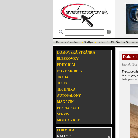
Dakar 2019: Štefan Svitko stá
Domovská stránka
Rallye
DOMOVSKÁ STRÁNKA
Dakar 20
BLESKOVKY
EDITORIÁL
Štvrtok, 10 j
NOVÉ MODELY
Predpovede
Arequipa, 
JAZDA
kategórii m
TESTY
TECHNIKA
AUTOSALÓNY
MAGAZÍN
BEZPEČNOSŤ
SERVIS
MOTOCYKLE
FORMULA 1
RALLYE