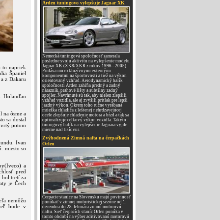
Arden tuningovo vylepšuje Jaguar XK
Nemecká tuningová spoločnosť zamerala
posledne svoju aktivitu na vylepšenie modelu
Jaguar XK (XK8/XKR z rokov 1996 - 2005).
 to napriek
Pridáva mu exkluzívnymi externými
dia Španiel
komponentmi na športovosti a tiež na výkon
l a z Dakaru
orientovaný vzhľad. Aerodynamický balík
spoločnosti Arden zahŕňa predný a zadný
nárazník, prahové lišty a subtílny zadný
spojler. Navrhnuté sú tak, aby nielen zlepšili
m. Holanďan
vzhľad vozidla, ale aj zvýšili prítlak pre lepší
jazdný výkon. Okrem toho ručne vyrábaná
mriežka chladiča z leštenej nehrdzavejúcej
l na ôsme a
ocele zlepšuje chladenie motora a bŕzd a tak sa
to sa dostal
optimalizuje celkový výkon vozidla. Takýto
Štvrtý potom
tuningový balík na vylepšenie Jaguara vyjde
mierne nad tisíc eur.
Zvýhodnená Zimná nafta na čerpačkách
kundu. Ivan
Orlen
6. miesto so
oy(Iveco) a
chlosť pred
bol tretí za
aty je Čech
Čerpacie stanice na Slovensku majú povinnosť
ieľa nemôžu
ponúkať v zimnej motoristickej sezóne od 1.
ieľ bude v
decembra do 28. februára zimnú motorovú
naftu. Sieť čerpacích staníc Orlen ponúka v
tomto období na výber aditivovanú motorovú