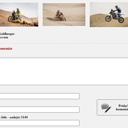
Goldberger
ar.com
omentár
Pridať
komentá
číslo - zadajte 5144