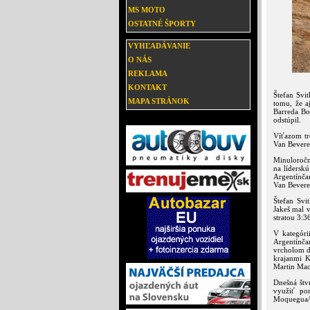
MS MOTO
OSTATNÉ ŠPORTY
VYHĽADÁVANIE
O NÁS
REKLAMA
KONTAKT
Štefan Svi
MAPA STRÁNOK
tomu, že a
Barreda Bor
odstúpil.
Víťazom tr
Van Beveren
Minuloročn
na líderskú
Argentínčan
Van Beveren
Štefan Svi
Jakeš mal v
stratou 3:3
V kategóri
Argentínča
vrcholom du
krajanmi K
Martin Mac
Dnešná štv
využiť po
Moquegua/T