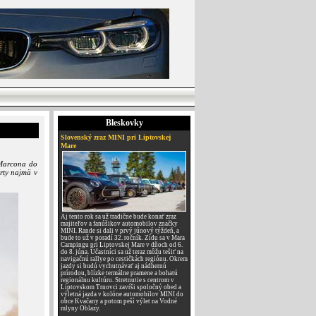
Bleskovky
Slovenský zraz MINI pri Liptovskej
Mare
 Marcona do
rty najmä v
Aj tento rok sa už tradične bude konať zraz
majiteľov a fanúšikov automobilov značky
MINI. Rande si dali v prvý júnový týždeň, a
bude to už v poradí 32. ročník. Zídu sa v Mara
Campingu pri Liptovskej Mare v dňoch od 6.
do 8. júna. Účastníci sa už teraz môžu tešiť na
navigačnú rallye po cestičkách regiónu. Okrem
jazdy si budú vychutnávať aj nádhernú
prírodou, blízke termálne pramene a bohatú
regionálnu kultúru. Stretnutie s centrom v
Liptovskom Trnovci zavŕši spoločný obed a
výletná jazda v kolóne automobilov MINI do
obce Kvačany a potom peší výlet na Vodné
mlyny Oblazy.