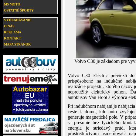
MS MOTO
OSTATNÉ ŠPORTY
VYHĽADÁVANIE
O NÁS
REKLAMA
KONTAKT
MAPA STRÁNOK
Volvo C30 je základom pre vyví
Volvo C30 Electric previezli do
prispôsobené na indukčné nabíj
realizácie projektu, ktorého názov
nepretržitý elektrický pohon. Ď
autobusov Van Hool a výrobca elek
Pri indukčnom nabíjaní je nabíjaci
ceste k domu, kde auto zvyčajne 
generuje magnetické pole. V prípad
sa presunie bez fyzického konta
energia je striedavý prúd, kt
prostredníctvom usmerňovača nap