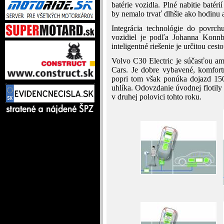
batérie vozidla. Plné nabitie baté
by nemalo trvať dlhšie ako hodinu 
Integrácia technológie do povrch
vozidiel je podľa Johanna Konnb
inteligentné riešenie je určitou ces
Volvo C30 Electric je súčasťou amb
Cars. Je dobre vybavené, komfort
popri tom však ponúka dojazd 150
uhlíka. Odovzdanie úvodnej flotil
v druhej polovici tohto roku.