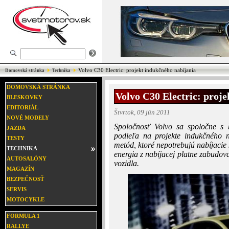
Volvo C30 Electric: projekt indukčného nabíjania
Domovská stránka
Technika
DOMOVSKÁ STRÁNKA
Volvo C30 Electric: proj
BLESKOVKY
EDITORIÁL
Štvrtok, 09 jún 2011
NOVÉ MODELY
Spoločnosť Volvo sa spoločne s b
JAZDA
podieľa na projekte indukčného n
TESTY
metód, ktoré nepotrebujú nabíjacie
TECHNIKA
energia z nabíjacej platne zabudov
AUTOSALÓNY
vozidla.
MAGAZÍN
BEZPEČNOSŤ
SERVIS
MOTOCYKLE
FORMULA 1
RALLYE