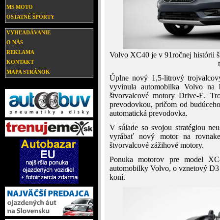
MS MOTO
OSTATNÉ ŠPORTY
VYHĽADÁVANIE
O NÁS
REKLAMA
Volvo XC40 je v 91ročnej histórii
KONTAKT
MAPA STRÁNOK
Úplne nový 1,5-litrový trojvalco
vyvinula automobilka Volvo na 
štvorvalcové motory Drive-E. Tr
prevodovkou, pričom od budúceho 
automatická prevodovka.
V súlade so svojou stratégiou ne
vyrábať nový motor na rovnake
štvorvalcové zážihové motory.
Ponuka motorov pre model XC4
automobilky Volvo, o vznetový D3
koní.