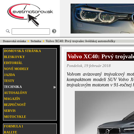
Volvo XC40: Prvý trojvalec švédskej automobilky
Domovská stránka
Technika
DOMOVSKÁ STRÁNKA
Volvo XC40: Prvý trojval
BLESKOVKY
EDITORIÁL
Pondelok, 19 február 2018
NOVÉ MODELY
Volvom avizovaný trojvalcový mot
JAZDA
kompaktnom modeli SUV Volvo XC
TESTY
trojvalcovým motorom v 91-ročnej hi
TECHNIKA
AUTOSALÓNY
MAGAZÍN
BEZPEČNOSŤ
SERVIS
MOTOCYKLE
FORMULA 1
RALLYE