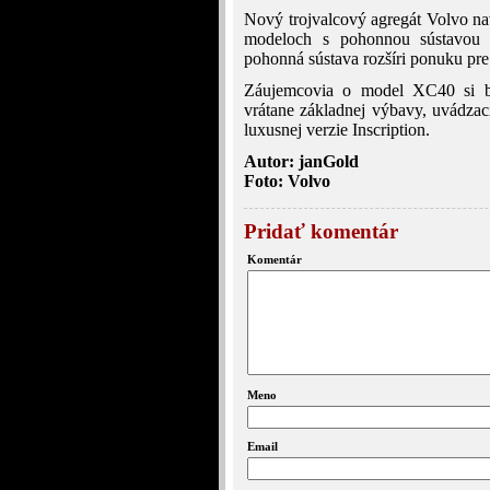
Nový trojvalcový agregát Volvo nav
modeloch s pohonnou sústavou d
pohonná sústava rozšíri ponuku pr
Záujemcovia o model XC40 si b
vrátane základnej výbavy, uvádza
luxusnej verzie Inscription.
Autor: janGold
Foto: Volvo
Pridať komentár
Komentár
Meno
Email