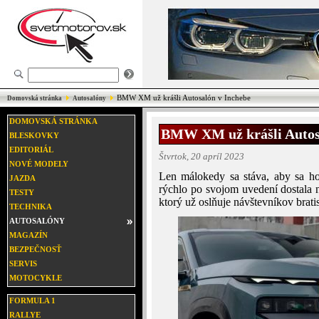
BMW XM už krášli Autosalón v Inchebe
Domovská stránka
Autosalóny
DOMOVSKÁ STRÁNKA
BMW XM už krášli Autos
BLESKOVKY
EDITORIÁL
Štvrtok, 20 apríl 2023
NOVÉ MODELY
Len málokedy sa stáva, aby sa ho
JAZDA
rýchlo po svojom uvedení dostala
TESTY
ktorý už oslňuje návštevníkov brati
TECHNIKA
AUTOSALÓNY
MAGAZÍN
BEZPEČNOSŤ
SERVIS
MOTOCYKLE
FORMULA 1
RALLYE