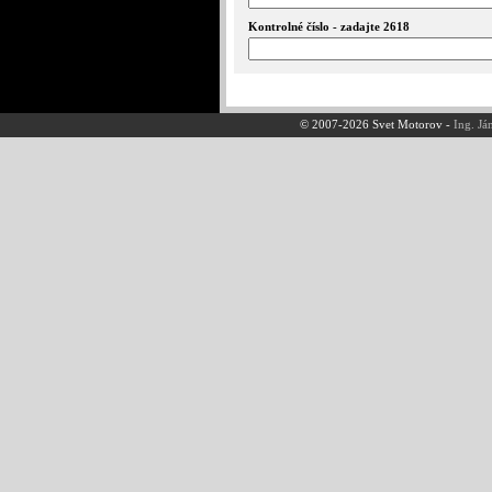
Kontrolné číslo - zadajte 2618
© 2007-2026 Svet Motorov -
Ing. Já