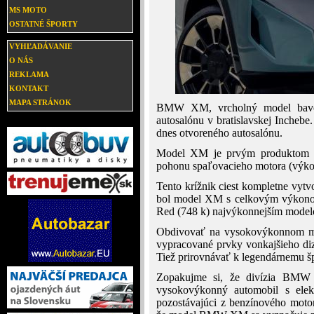
MS MOTO
OSTATNÉ ŠPORTY
VYHĽADÁVANIE
O NÁS
REKLAMA
KONTAKT
MAPA STRÁNOK
BMW XM, vrcholný model bavors
autosalónu v bratislavskej Inchebe
dnes otvoreného autosalónu.
Model XM je prvým produktom š
pohonu spaľovacieho motora (výko
Tento krížnik ciest kompletne vytv
bol model XM s celkovým výkon
Red (748 k) najvýkonnejším model
Obdivovať na vysokovýkonnom 
vypracované prvky vonkajšieho diza
Tiež prirovnávať k legendárnemu
Zopakujme si, že divízia BMW
vysokovýkonný automobil s elek
pozostávajúci z benzínového moto