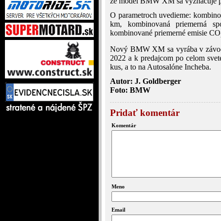
že model BMW XM sa vyznačuje 
O parametroch uvedieme: kombinova
km, kombinovaná priemerná sp
kombinované priemerné emisie CO
Nový BMW XM sa vyrába v závod
2022 a k predajcom po celom svete
kus, a to na Autosalóne Incheba.
Autor: J. Goldberger
Foto: BMW
Pridať komentár
Komentár
Meno
Email