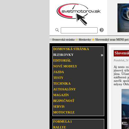
Slovenský zraz MINI pri
Domovská stránka
Bleskovky
DOMOVSKÁ STRÁNKA
Slovens
BLESKOVKY
EDITORIÁL
Pondelok, 24
NOVÉ MODELY
Aj tento r
júnový týž
JAZDA
júna. Účast
nádhernú p
TESTY
zavŕši spo
TECHNIKA
mlyny Obla
AUTOSALÓNY
MAGAZÍN
BEZPEČNOSŤ
SERVIS
MOTOCYKLE
FORMULA 1
RALLYE