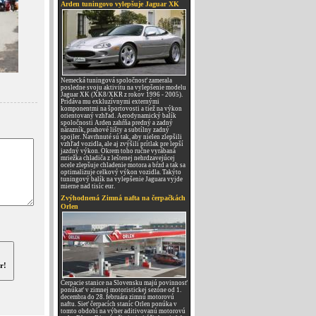
Arden tuningovo vylepšuje Jaguar XK
Nemecká tuningová spoločnosť zamerala
posledne svoju aktivitu na vylepšenie modelu
Jaguar XK (XK8/XKR z rokov 1996 - 2005).
Pridáva mu exkluzívnymi externými
komponentmi na športovosti a tiež na výkon
orientovaný vzhľad. Aerodynamický balík
spoločnosti Arden zahŕňa predný a zadný
nárazník, prahové lišty a subtílny zadný
spojler. Navrhnuté sú tak, aby nielen zlepšili
vzhľad vozidla, ale aj zvýšili prítlak pre lepší
jazdný výkon. Okrem toho ručne vyrábaná
mriežka chladiča z leštenej nehrdzavejúcej
ocele zlepšuje chladenie motora a bŕzd a tak sa
optimalizuje celkový výkon vozidla. Takýto
tuningový balík na vylepšenie Jaguara vyjde
mierne nad tisíc eur.
Zvýhodnená Zimná nafta na čerpačkách
Orlen
r!
Čerpacie stanice na Slovensku majú povinnosť
ponúkať v zimnej motoristickej sezóne od 1.
decembra do 28. februára zimnú motorovú
naftu. Sieť čerpacích staníc Orlen ponúka v
tomto období na výber aditivovanú motorovú