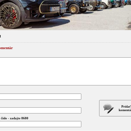
I
omentár
Pridať
komentá
číslo - zadajte 8680