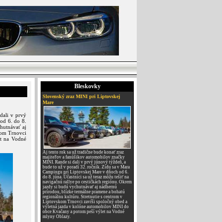
Bleskovky
Slovenský zraz MINI pri Liptovskej
Mare
dali v prvý
od 6. do 8.
chutnávať aj
kom Trnovci
et na Vodné
Aj tento rok sa už tradične bude konať zraz
majiteľov a fanúšikov automobilov značky
MINI. Rande si dali v prvý júnový týždeň, a
bude to už v poradí 32. ročník. Zídu sa v Mara
Campingu pri Liptovskej Mare v dňoch od 6.
do 8. júna. Účastníci sa už teraz môžu tešiť na
navigačnú rallye po cestičkách regiónu. Okrem
jazdy si budú vychutnávať aj nádhernú
prírodou, blízke termálne pramene a bohatú
regionálnu kultúru. Stretnutie s centrom v
Liptovskom Trnovci zavŕši spoločný obed a
výletná jazda v kolóne automobilov MINI do
obce Kvačany a potom peší výlet na Vodné
mlyny Oblazy.