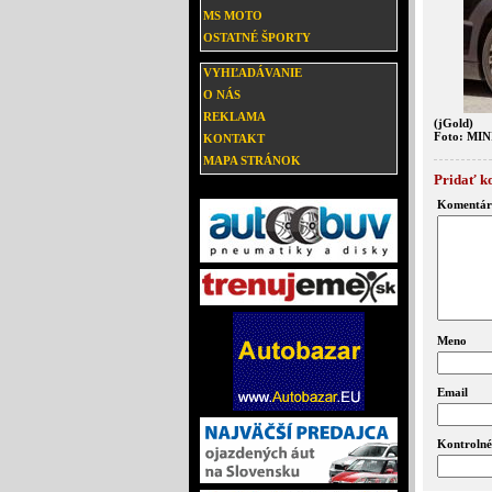
MS MOTO
OSTATNÉ ŠPORTY
VYHĽADÁVANIE
O NÁS
REKLAMA
(jGold)
Foto: MIN
KONTAKT
MAPA STRÁNOK
Pridať k
Komentár
Meno
Email
Kontrolné 