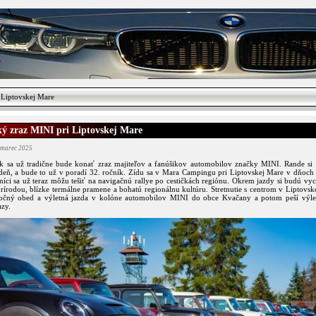
 Liptovskej Mare
ký zraz MINI pri Liptovskej Mare
 marec 2025
ok sa už tradične bude konať zraz majiteľov a fanúšikov automobilov značky MINI. Rande si 
deň, a bude to už v poradí 32. ročník. Zídu sa v Mara Campingu pri Liptovskej Mare v dňoch 
níci sa už teraz môžu tešiť na navigačnú rallye po cestičkách regiónu. Okrem jazdy si budú vy
rírodou, blízke termálne pramene a bohatú regionálnu kultúru. Stretnutie s centrom v Liptovs
ločný obed a výletná jazda v kolóne automobilov MINI do obce Kvačany a potom peší výl
zy.