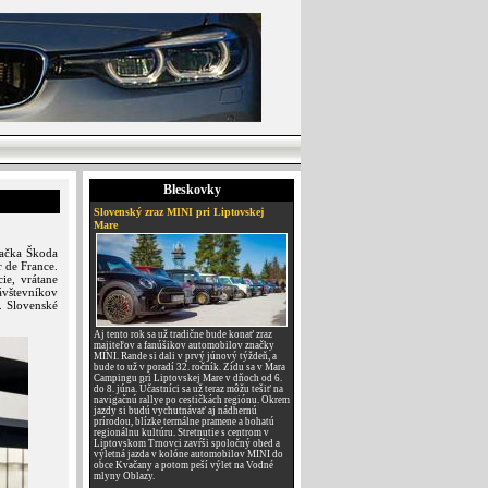
Bleskovky
Slovenský zraz MINI pri Liptovskej
Mare
načka Škoda
r de France.
ie, vrátane
ávštevníkov
. Slovenské
Aj tento rok sa už tradične bude konať zraz
majiteľov a fanúšikov automobilov značky
MINI. Rande si dali v prvý júnový týždeň, a
bude to už v poradí 32. ročník. Zídu sa v Mara
Campingu pri Liptovskej Mare v dňoch od 6.
do 8. júna. Účastníci sa už teraz môžu tešiť na
navigačnú rallye po cestičkách regiónu. Okrem
jazdy si budú vychutnávať aj nádhernú
prírodou, blízke termálne pramene a bohatú
regionálnu kultúru. Stretnutie s centrom v
Liptovskom Trnovci zavŕši spoločný obed a
výletná jazda v kolóne automobilov MINI do
obce Kvačany a potom peší výlet na Vodné
mlyny Oblazy.