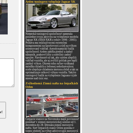
Arden tuningovo vylepšuje Jaguar XK
Nemecká tuningová spoločnosť zamerala
posledne svoju aktivitu na vylepšenie modelu
Jaguar XK (XK8/XKR z rokov 1996 - 2005).
Pridáva mu exkluzívnymi externými
komponentmi na športovosti a tiež na výkon
orientovaný vzhľad. Aerodynamický balík
spoločnosti Arden zahŕňa predný a zadný
nárazník, prahové lišty a subtílny zadný
spojler. Navrhnuté sú tak, aby nielen zlepšili
vzhľad vozidla, ale aj zvýšili prítlak pre lepší
jazdný výkon. Okrem toho ručne vyrábaná
mriežka chladiča z leštenej nehrdzavejúcej
ocele zlepšuje chladenie motora a bŕzd a tak sa
optimalizuje celkový výkon vozidla. Takýto
tuningový balík na vylepšenie Jaguara vyjde
mierne nad tisíc eur.
Zvýhodnená Zimná nafta na čerpačkách
Orlen
r!
Čerpacie stanice na Slovensku majú povinnosť
ponúkať v zimnej motoristickej sezóne od 1.
decembra do 28. februára zimnú motorovú
naftu. Sieť čerpacích staníc Orlen ponúka v
tomto období na výber aditivovanú motorovú