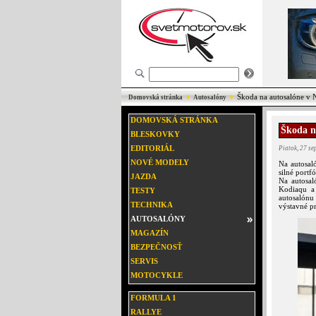
Škoda na autosalóne v N
Domovská stránka
Autosalóny
DOMOVSKÁ STRÁNKA
Škoda n
BLESKOVKY
EDITORIÁL
Piatok, 27 s
NOVÉ MODELY
Na autosal
silné portf
JAZDA
Na autosal
Kodiaqu a 
TESTY
autosalónu
TECHNIKA
výstavné pr
AUTOSALÓNY
MAGAZÍN
BEZPEČNOSŤ
SERVIS
MOTOCYKLE
FORMULA 1
RALLYE