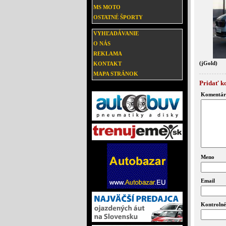
MS MOTO
OSTATNÉ ŠPORTY
VYHĽADÁVANIE
O NÁS
REKLAMA
(jGold)
KONTAKT
MAPA STRÁNOK
Pridať k
Komentár
Meno
Email
Kontrolné 