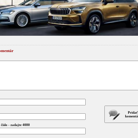
omentár
Pridať
komentá
číslo - zadajte 4080