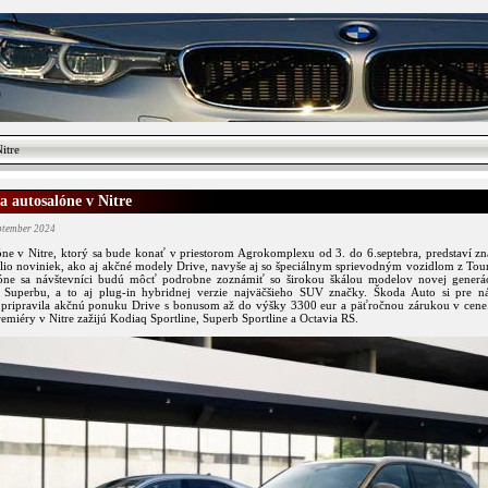
itre
a autosalóne v Nitre
eptember 2024
óne v Nitre, ktorý sa bude konať v priestorom Agrokomplexu od 3. do 6.septebra, predstaví z
ólio noviniek, ako aj akčné modely Drive, navyše aj so špeciálnym sprievodným vozidlom z Tou
óne sa návštevníci budú môcť podrobne zoznámiť so širokou škálou modelov novej generác
Superbu, a to aj plug-in hybridnej verzie najväčšieho SUV značky. Škoda Auto si pre n
 pripravila akčnú ponuku Drive s bonusom až do výšky 3300 eur a päťročnou zárukou v cene
emiéry v Nitre zažijú Kodiaq Sportline, Superb Sportline a Octavia RS.