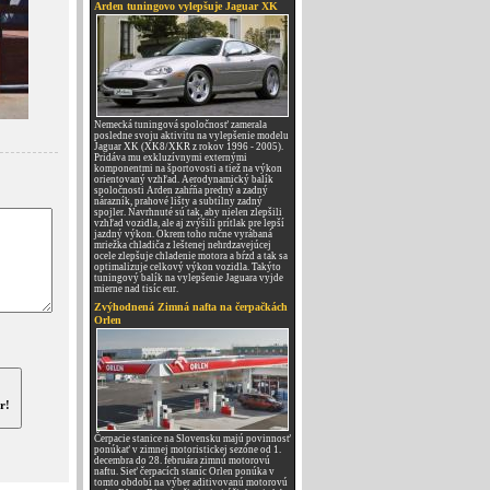
Arden tuningovo vylepšuje Jaguar XK
Nemecká tuningová spoločnosť zamerala
posledne svoju aktivitu na vylepšenie modelu
Jaguar XK (XK8/XKR z rokov 1996 - 2005).
Pridáva mu exkluzívnymi externými
komponentmi na športovosti a tiež na výkon
orientovaný vzhľad. Aerodynamický balík
spoločnosti Arden zahŕňa predný a zadný
nárazník, prahové lišty a subtílny zadný
spojler. Navrhnuté sú tak, aby nielen zlepšili
vzhľad vozidla, ale aj zvýšili prítlak pre lepší
jazdný výkon. Okrem toho ručne vyrábaná
mriežka chladiča z leštenej nehrdzavejúcej
ocele zlepšuje chladenie motora a bŕzd a tak sa
optimalizuje celkový výkon vozidla. Takýto
tuningový balík na vylepšenie Jaguara vyjde
mierne nad tisíc eur.
Zvýhodnená Zimná nafta na čerpačkách
Orlen
r!
Čerpacie stanice na Slovensku majú povinnosť
ponúkať v zimnej motoristickej sezóne od 1.
decembra do 28. februára zimnú motorovú
naftu. Sieť čerpacích staníc Orlen ponúka v
tomto období na výber aditivovanú motorovú