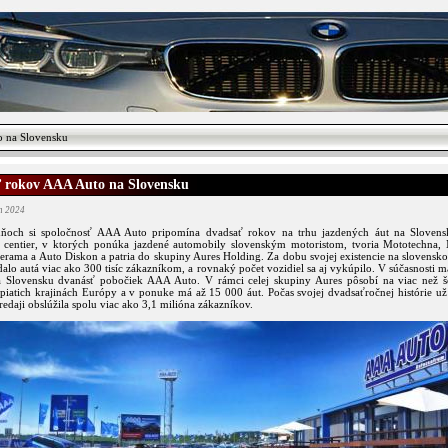
 na Slovensku
 rokov AAA Auto na Slovensku
ún 2024
ňoch si spoločnosť AAA Auto pripomína dvadsať rokov na trhu jazdených áut na Slovensk
 centier, v ktorých ponúka jazdené automobily slovenským motoristom, tvoria Mototechna,
erama a Auto Diskon a patria do skupiny Aures Holding. Za dobu svojej existencie na slovensk
redalo autá viac ako 300 tisíc zákazníkom, a rovnaký počet vozidiel sa aj vykúpilo. V súčasnosti m
 Slovensku dvanásť pobočiek AAA Auto. V rámci celej skupiny Aures pôsobí na viac než še
 piatich krajinách Európy a v ponuke má až 15 000 áut. Počas svojej dvadsaťročnej histórie už
edaji obslúžila spolu viac ako 3,1 milióna zákazníkov.