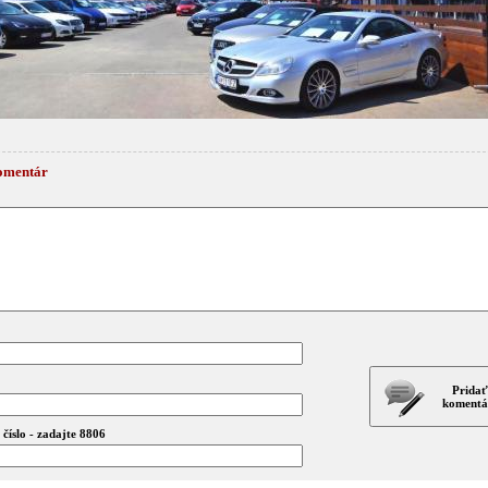
omentár
Pridať
komentá
číslo - zadajte 8806