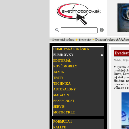
Dvadsať rokov AAA Auto
Domovská stránka
Bleskovky
DOMOVSKÁ STRÁNKA
Dvadsať
BLESKOVKY
EDITORIÁL
Nedeľa, 16 j
NOVÉ MODELY
V týchto d
predajných
JAZDA
Drive, Driv
jej sieti p
TESTY
Holding na
TECHNIKA
miestach v
výkupe a pr
AUTOSALÓNY
MAGAZÍN
BEZPEČNOSŤ
SERVIS
MOTOCYKLE
FORMULA 1
RALLYE