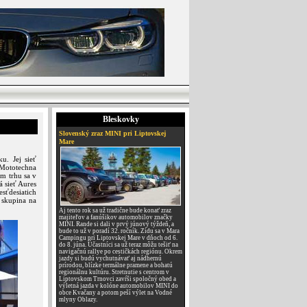
Bleskovky
Slovenský zraz MINI pri Liptovskej
Mare
u. Jej sieť
 Mototechna
om trhu sa v
á sieť Aures
sťdesiatich
 skupina na
Aj tento rok sa už tradične bude konať zraz
majiteľov a fanúšikov automobilov značky
MINI. Rande si dali v prvý júnový týždeň, a
bude to už v poradí 32. ročník. Zídu sa v Mara
Campingu pri Liptovskej Mare v dňoch od 6.
do 8. júna. Účastníci sa už teraz môžu tešiť na
navigačnú rallye po cestičkách regiónu. Okrem
jazdy si budú vychutnávať aj nádhernú
prírodou, blízke termálne pramene a bohatú
regionálnu kultúru. Stretnutie s centrom v
Liptovskom Trnovci zavŕši spoločný obed a
výletná jazda v kolóne automobilov MINI do
obce Kvačany a potom peší výlet na Vodné
mlyny Oblazy.