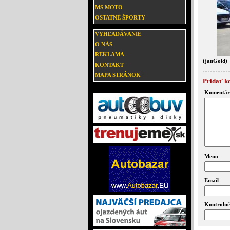
MS MOTO
OSTATNÉ ŠPORTY
VYHĽADÁVANIE
O NÁS
REKLAMA
(janGold)
KONTAKT
MAPA STRÁNOK
Pridať k
Komentár
Meno
Email
Kontrolné 