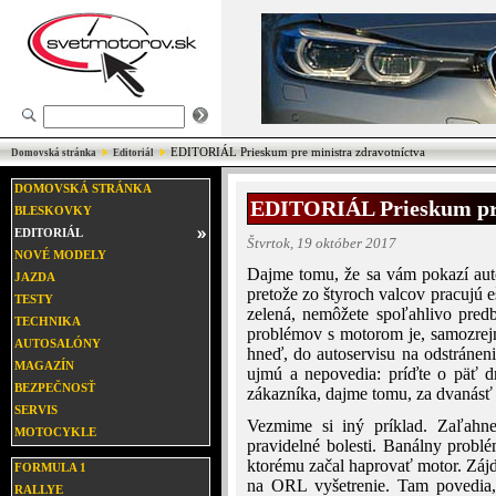
EDITORIÁL Prieskum pre ministra zdravotníctva
Domovská stránka
Editoriál
DOMOVSKÁ STRÁNKA
EDITORIÁL Prieskum pre
BLESKOVKY
EDITORIÁL
Štvrtok, 19 október 2017
NOVÉ MODELY
Dajme tomu, že sa vám pokazí auto
JAZDA
pretože zo štyroch valcov pracujú e
TESTY
zelená, nemôžete spoľahlivo pred
TECHNIKA
problémov s motorom je, samozrejm
AUTOSALÓNY
hneď, do autoservisu na odstránen
MAGAZÍN
ujmú a nepovedia: príďte o päť dn
BEZPEČNOSŤ
zákazníka, dajme tomu, za dvanásť 
SERVIS
Vezmime si iný príklad. Zaľahn
MOTOCYKLE
pravidelné bolesti. Banálny problé
ktorému začal haprovať motor. Zájde
FORMULA 1
na ORL vyšetrenie. Tam povedia,
RALLYE