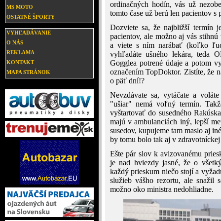
ordinačných hodín, vás už nezobe
MS MOTO
tomto čase už berú len pacientov s 
OSTATNÉ ŠPORTY
Dozviete sa, že najbližší termín
VYHĽADÁVANIE
pacientov, ale možno aj vás stihnú
O NÁS
a viete s ním narábať (koľko ľud
REKLAMA
vyhľadáte ušného lekára, teda 
Gogglea potrené údaje a potom vy
KONTAKT
označením TopDoktor. Zistíte, že na
MAPA STRÁNOK
o päť dní!?
Nevzdávate sa, vytáčate a voláte
"ušiar" nemá voľný termín. Tak
vyštartovať do susedného Rakúska
majú v ambulanciách iný, lepší met
susedov, kupujeme tam maslo aj iné p
by tomu bolo tak aj v zdravotníckej
Ešte pár slov k avizovanému priesk
je nad hviezdy jasné, že o všetk
každý prieskum niečo stojí a vyžad
služieb vášho rezortu, ale snažil
možno oko ministra nedohliadne.