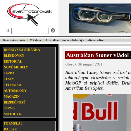
Austrálčan Stoner vládol aj v Indianapolise
Domovská stránka
MS Moto
DOMOVSKÁ STRÁNKA
Austrálčan Stoner vládol 
BLESKOVKY
EDITORIÁL
Utorok, 30 august 2011
NOVÉ MODELY
Austrálčan Casey Stoner zvíťazil n
JAZDA
tohtoročným víťazstvám v seriáli
TESTY
MotoGP si pripísal ďalšie. Dru
TECHNIKA
Američan Ben Spies.
AUTOSALÓNY
MAGAZÍN
BEZPEČNOSŤ
SERVIS
MOTOCYKLE
FORMULA 1
RALLYE