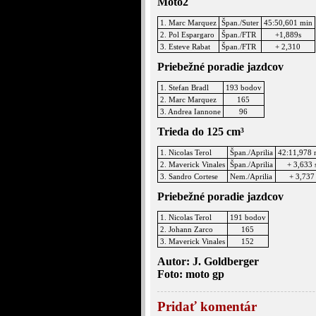
Moto2
1. Marc Marquez
Špan./Suter
45:50,601 min
2. Pol Espargaro
Špan./FTR
+1,889s
3. Esteve Rabat
Špan./FTR
+ 2,310
Priebežné poradie jazdcov
1. Stefan Bradl
193 bodov
2. Marc Marquez
165
3. Andrea Iannone
96
Trieda do 125 cm³
1. Nicolas Terol
Špan./Aprilia
42:11,978 
2. Maverick Vinales
Špan./Aprilia
+ 3,633 
3. Sandro Cortese
Nem./Aprilia
+ 3,737
Priebežné poradie jazdcov
1. Nicolas Terol
191 bodov
2. Johann Zarco
165
3. Maverick Vinales
152
Autor: J. Goldberger
Foto: moto gp
Pridať komentár