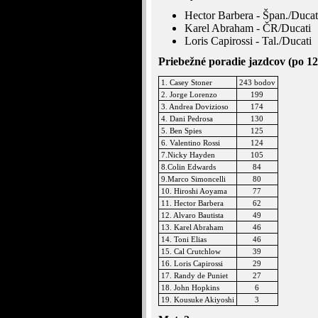
Hector Barbera - Špan./Ducat
Karel Abraham - ČR/Ducati
Loris Capirossi - Tal./Ducati
Priebežné poradie jazdcov (po 12
1. Casey Stoner
243 bodov
2. Jorge Lorenzo
199
3. Andrea Dovizioso
174
4. Dani Pedrosa
130
5. Ben Spies
125
6. Valentino Rossi
124
7.Nicky Hayden
105
8.Colin Edwards
84
9.Marco Simoncelli
80
10. Hiroshi Aoyama
77
11. Hector Barbera
62
12. Alvaro Bautista
49
13. Karel Abraham
46
14. Toni Elias
46
15. Cal Crutchlow
39
16. Loris Capirossi
29
17. Randy de Puniet
27
18. John Hopkins
6
19. Kousuke Akiyoshi
3