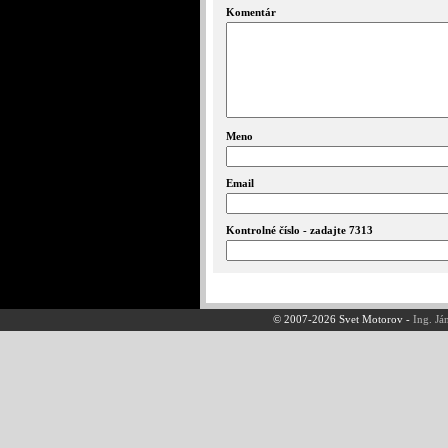
Komentár
Meno
Email
Kontrolné číslo - zadajte 7313
© 2007-2026 Svet Motorov -
Ing. Já