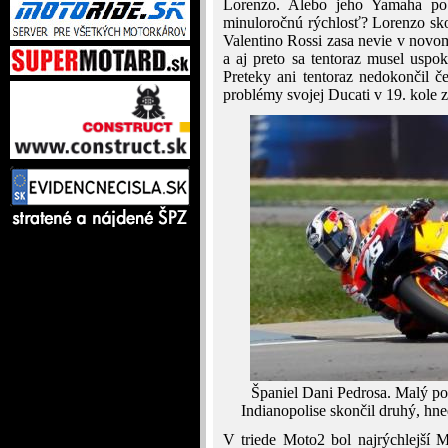
Lorenzo. Alebo jeho Yamaha po t
minuloročnú rýchlosť? Lorenzo sko
Valentino Rossi zasa nevie v novom
a aj preto sa tentoraz musel uspo
Preteky ani tentoraz nedokončil č
problémy svojej Ducati v 19. kole z
Španiel Dani Pedrosa. Malý p
Indianopolise skončil druhý, hn
V triede Moto2 bol najrýchlejší 