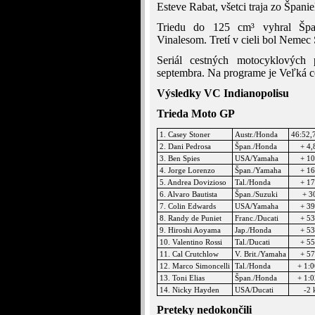
Esteve Rabat, všetci traja zo Španie
Triedu do 125 cm³ vyhral Špa
Vinalesom. Tretí v cieli bol Nemec
Seriál cestných motocyklových
septembra. Na programe je Veľká c
Výsledky VC Indianopolisu
Trieda Moto GP
1. Casey Stoner
Austr./Honda
46:52,
2. Dani Pedrosa
Špan./Honda
+ 4,
3. Ben Spies
USA/Yamaha
+ 1
4. Jorge Lorenzo
Špan./Yamaha
+ 1
5. Andrea Dovizioso
Tal./Honda
+ 1
6. Alvaro Bautista
Špan./Suzuki
+ 3
7. Colin Edwards
USA/Yamaha
+ 3
8. Randy de Puniet
Franc./Ducati
+ 5
9. Hiroshi Aoyama
Jap./Honda
+ 5
10. Valentino Rossi
Tal./Ducati
+ 5
11. Cal Crutchlow
V. Brit./Yamaha
+ 5
12. Marco Simoncelli
Tal./Honda
+ 1:
13. Toni Elias
Špan./Honda
+ 1:
14. Nicky Hayden
USA/Ducati
-2 
Preteky nedokončili