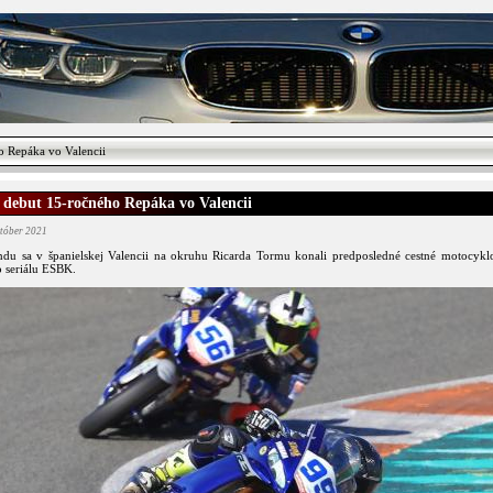
 Repáka vo Valencii
 debut 15-ročného Repáka vo Valencii
któber 2021
ndu sa v španielskej Valencii na okruhu Ricarda Tormu konali predposledné cestné motocykl
o seriálu ESBK.