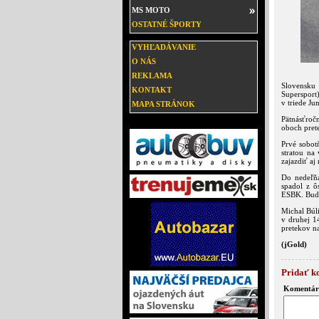
MS MOTO
OSTATNÉ ŠPORTY
VYHĽADÁVANIE
O NÁS
REKLAMA
Slovensku 
KONTAKT
Supersport)
v triede J
MAPA STRÁNOK
Pätnásťročn
oboch prete
Prvé sobot
stratou na
zajazdiť aj
Do nedeľňa
spadol z ô
ESBK. Budú
Michal Búli
v druhej 1
pretekov na
(jGold)
Pridať k
Komentár