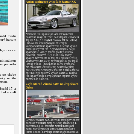
Arden tuningovo vylepšuje Jaguar XK
Nemecká tuningová spoločnosť zamerala
zdil triedu
posledne svoju aktivitu na vylepšenie modelu
orý štartuje
Jaguar XK (XK8/XKR z rokov 1996 - 2005).
Pridáva mu exkluzívnymi externými
komponentmi na športovosti a tiež na výkon
orientovaný vzhľad. Aerodynamický balík
ejší čas a v
spoločnosti Arden zahŕňa predný a zadný
nárazník, prahové lišty a subtílny zadný
spojler. Navrhnuté sú tak, aby nielen zlepšili
 minimálnou
vzhľad vozidla, ale aj zvýšili prítlak pre lepší
mu podarilo
jazdný výkon. Okrem toho ručne vyrábaná
mriežka chladiča z leštenej nehrdzavejúcej
ocele zlepšuje chladenie motora a bŕzd a tak sa
optimalizuje celkový výkon vozidla. Takýto
le po chybe
tuningový balík na vylepšenie Jaguara vyjde
eky seriálu
mierne nad tisíc eur.
artou.
Zvýhodnená Zimná nafta na čerpačkách
Orlen
bsadil 17. a
bol v cieli
Čerpacie stanice na Slovensku majú povinnosť
ponúkať v zimnej motoristickej sezóne od 1.
decembra do 28. februára zimnú motorovú
naftu. Sieť čerpacích staníc Orlen ponúka v
tomto období na výber aditivovanú motorovú