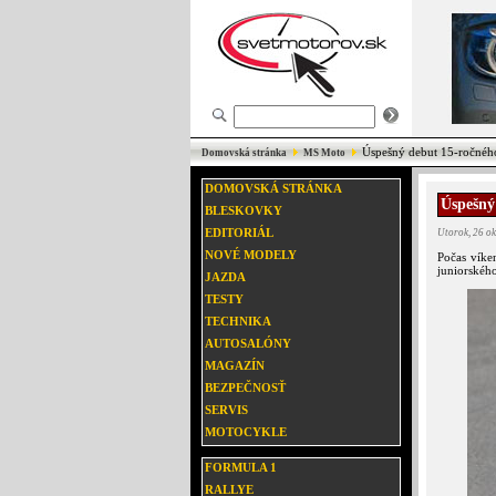
Úspešný debut 15-ročného
Domovská stránka
MS Moto
DOMOVSKÁ STRÁNKA
Úspešný
BLESKOVKY
EDITORIÁL
Utorok, 26 o
NOVÉ MODELY
Počas víke
juniorskéh
JAZDA
TESTY
TECHNIKA
AUTOSALÓNY
MAGAZÍN
BEZPEČNOSŤ
SERVIS
MOTOCYKLE
FORMULA 1
RALLYE