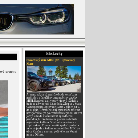
Bleskovky
Slovenský zraz MINI pri Liptovskej
Mare
ové preteky
Aj tento rok sa už tradične bude konať zraz
majiteľov a fanúšikov automobilov značky
MINI. Rande si dali v prvý júnový týždeň, a
bude to už v poradí 32. ročník. Zídu sa v Mara
Campingu pri Liptovskej Mare v dňoch od 6.
do 8. júna. Účastníci sa už teraz môžu tešiť na
navigačnú rallye po cestičkách regiónu. Okrem
jazdy si budú vychutnávať aj nádhernú
prírodou, blízke termálne pramene a bohatú
regionálnu kultúru. Stretnutie s centrom v
Liptovskom Trnovci zavŕši spoločný obed a
výletná jazda v kolóne automobilov MINI do
obce Kvačany a potom peší výlet na Vodné
mlyny Oblazy.