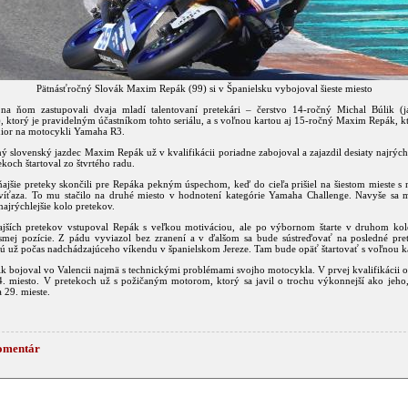
Pätnásťročný Slovák Maxim Repák (99) si v Španielsku vybojoval šieste miesto
na ňom zastupovali dvaja mladí talentovaní pretekári – čerstvo 14-ročný Michal Búlik (ja
, ktorý je pravidelným účastníkom tohto seriálu, a s voľnou kartou aj 15-ročný Maxim Repák, kt
unior na motocykli Yamaha R3.
ý slovenský jazdec Maxim Repák už v kvalifikácii poriadne zabojoval a zajazdil desiaty najrýchl
koch štartoval zo štvrtého radu.
ňajšie preteky skončili pre Repáka pekným úspechom, keď do cieľa prišiel na šiestom mieste s
 víťaza. To mu stačilo na druhé miesto v hodnotení kategórie Yamaha Challenge. Navyše sa 
 najrýchlejšie kolo pretekov.
jších pretekov vstupoval Repák s veľkou motiváciou, ale po výbornom štarte v druhom ko
smej pozície. Z pádu vyviazol bez zranení a v ďalšom sa bude sústreďovať na posledné pret
 už počas nadchádzajúceho víkendu v španielskom Jereze. Tam bude opäť štartovať s voľnou k
k bojoval vo Valencii najmä s technickými problémami svojho motocykla. V prvej kvalifikácii o
4. miesto. V pretekoch už s požičaným motorom, ktorý sa javil o trochu výkonnejší ako jeho, 
 29. mieste.
omentár