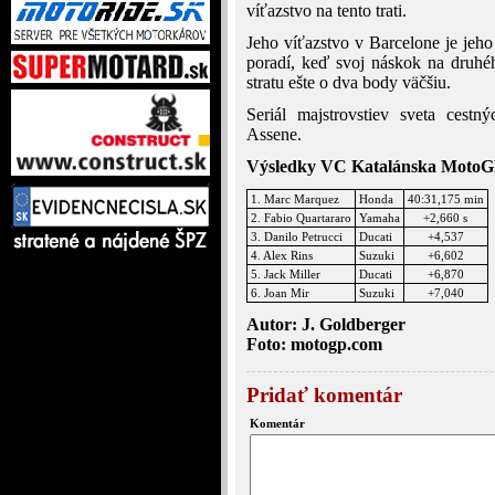
víťazstvo na tento trati.
Jeho víťazstvo v Barcelone je jeho
poradí, keď svoj náskok na druhé
stratu ešte o dva body väčšiu.
Seriál majstrovstiev sveta cest
Assene.
Výsledky VC Katalánska Moto
1. Marc Marquez
Honda
40:31,175 min
2. Fabio Quartararo
Yamaha
+2,660 s
3. Danilo Petrucci
Ducati
+4,537
4. Alex Rins
Suzuki
+6,602
5. Jack Miller
Ducati
+6,870
6. Joan Mir
Suzuki
+7,040
Autor: J. Goldberger
Foto: motogp.com
Pridať komentár
Komentár