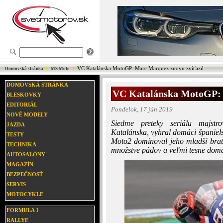
VC Katalánska MotoGP: Marc Marquez znovu zvíťazil
Domovská stránka
MS Moto
DOMOVSKÁ STRÁNKA
VC Katalánska MotoGP: 
BLESKOVKY
EDITORIÁL
Pondelok, 17 jún 2019
NOVÉ MODELY
Siedme preteky seriálu majstro
JAZDA
Katalánska, vyhral domáci španiel
TESTY
Moto2 dominoval jeho mladší brat
TECHNIKA
množstve pádov a veľmi tesne domá
AUTOSALÓNY
MAGAZÍN
BEZPEČNOSŤ
SERVIS
MOTOCYKLE
FORMULA 1
RALLYE