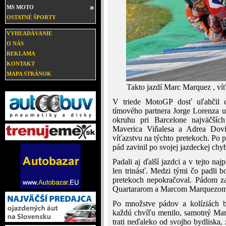
MS MOTO
OSTATNÉ ŠPORTY
VYHĽADÁVANIE
O NÁS
REKLAMA
KONTAKT
MAPA STRÁNOK
Takto jazdí Marc Marquez , ví
V triede MotoGP dosť uľahčil c
tímového partnera Jorge Lorenza u
okruhu pri Barcelone najväčšíc
Maverica Viňalesa a Adrea Dovi
víťazstvu na týchto pretekoch. Po
pád zavinil po svojej jazdeckej chyb
Padali aj ďalší jazdci a v tejto naj
len trinásť. Medzi tými čo padli 
pretekoch nepokračoval. Pádom za
Quartararom a Marcom Marquezom, o
Po množstve pádov a kolíziách 
každú chvíľu menilo, samotný Mar
trati neďaleko od svojho bydliska, 