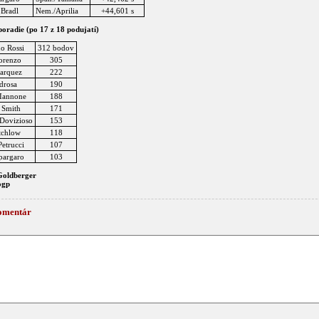
 Bradl
Nem./Aprilia
+44,601 s
poradie (po 17 z 18 podujatí)
no Rossi
312 bodov
Lorenzo
305
arquez
222
drosa
190
 Iannone
188
 Smith
171
 Dovizioso
153
tchlow
118
Petrucci
107
pargaro
103
Goldberger
ogp
omentár