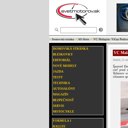
VC Malajzie: Víťaz Pedros
Domovská stránka
MS Moto
DOMOVSKÁ STRÁNKA
VC Mala
BLESKOVKY
EDITORIÁL
Nedeľa, 25 o
NOVÉ MODELY
Španiel Da
cieľ pred 
JAZDA
Talianov o
víťazstvo sp
TESTY
TECHNIKA
AUTOSALÓNY
MAGAZÍN
BEZPEČNOSŤ
SERVIS
MOTOCYKLE
FORMULA 1
RALLYE