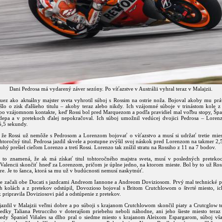
Dani Pedrosa má vydarený záver sezóny. Po víťazstve v Austrálii vyhral teraz v Malajzii.
ez ako aktuálny majster sveta vyhrotil súboj s Rossim na ostrie noža. Bojoval akoby mu prá
šlo o zisk ďalšieho titulu – akoby teraz alebo nikdy. Ich vzájomné súboje v trinástom kole z
po vzájomnom kontakte, keď Rossi bol pred Marquezom a podľa pravidiel mal voľbu stopy, Špan
depa a v pretekoch ďalej nepokračoval. Ich súboj umožnil vedúcej dvojici Pedrosa – Lorenz
5,5 sekundy.
, že Rossi už nemôže s Pedrosom a Lorenzom bojovať o víťazstvo a musí si udržať tretie mies
htoročný titul. Pedrosa jazdil skvele a postupne zvýšil svoj náskok pred Lorenzom na takmer 2
ruhý prešiel cieľom Lorenzo a tretí Rossi. Lorenzo tak znížil stratu na Rossiho z 11 na 7 bodov.
a to znamená, že ak má získať titul tohtoročného majstra sveta, musí v posledných pretekoc
 Valencii skončiť hneď za Lorenzom, pričom je úplne jedno, na ktorom mieste. Bol by to už Ros
iére. Je to šanca, ktorá sa mu už v budúcnosti nemusí naskytnúť.
e začali obe Ducati s jazdcami Andreom Iannone a Andreom Doviziosom. Prvý mal technické 
 kolách a z pretekov odstúpil, Dovozioso bojoval s Britom Crutchlowom o štvrté miesto, i
k pripravila Doviziosovi pád a odstúpenie z pretekov.
 jazdil v Malajzii veľmi dobre a po súboji s krajanom Crutchlowom skončil piaty a Crutcglow t
sledky Taliana Petrucciho v doterajšom priebehu neboli náhodne, ani jeho šieste miesto teraz 
iedy Španiel Viňales sa dlho pral o siedme miesto s krajanom Aleixom Espargarom, súboj vš