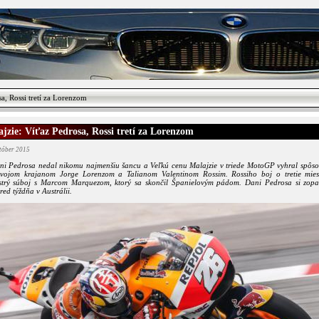
a, Rossi tretí za Lorenzom
jzie: Víťaz Pedrosa, Rossi tretí za Lorenzom
któber 2015
ni Pedrosa nedal nikomu najmenšiu šancu a Veľkú cenu Malajzie v triede MotoGP vyhral spôso
svojom krajanom Jorge Lorenzom a Talianom Valentinom Rossim. Rossiho boj o tretie mies
strý súboj s Marcom Marquezom, ktorý sa skončil Španielovým pádom. Dani Pedrosa si zopa
red týždňa v Austrálii.