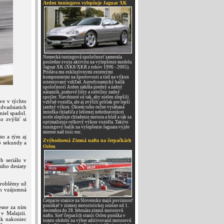
Arden tuningovo vylepšuje Jaguar XK
Nemecká tuningová spoločnosť zamerala
posledne svoju aktivitu na vylepšenie modelu
Jaguar XK (XK8/XKR z rokov 1996 - 2005).
Pridáva mu exkluzívnymi externými
komponentmi na športovosti a tiež na výkon
orientovaný vzhľad. Aerodynamický balík
spoločnosti Arden zahŕňa predný a zadný
nárazník, prahové lišty a subtílny zadný
spojler. Navrhnuté sú tak, aby nielen zlepšili
ve v týchto
vzhľad vozidla, ale aj zvýšili prítlak pre lepší
 dvadsiatich
jazdný výkon. Okrem toho ručne vyrábaná
mriežka chladiča z leštenej nehrdzavejúcej
iel spadol.
ocele zlepšuje chladenie motora a bŕzd a tak sa
o zvýšiť si
optimalizuje celkový výkon vozidla. Takýto
tuningový balík na vylepšenie Jaguara vyjde
mierne nad tisíc eur.
to a tým aj
Zvýhodnená Zimná nafta na čerpačkách
,5 sekundy a
Orlen
h seriálu v
siho desiaty
problémy už
ch vzájomná
Čerpacie stanice na Slovensku majú povinnosť
ponúkať v zimnej motoristickej sezóne od 1.
esne za ním
decembra do 28. februára zimnú motorovú
v Malajzii.
naftu. Sieť čerpacích staníc Orlen ponúka v
ak nakoniec
tomto období na výber aditivovanú motorovú