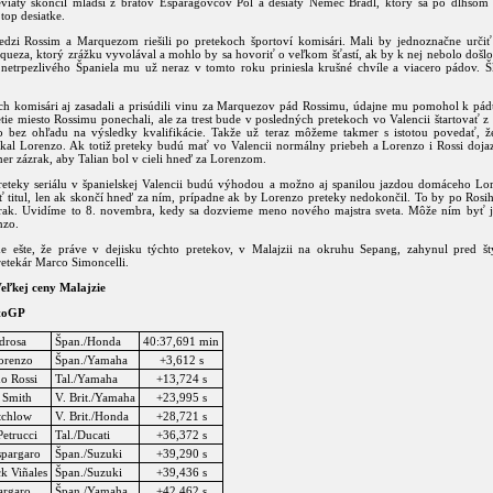
eviaty skončil mladší z bratov Esparagovcov Pol a desiaty Nemec Bradl, ktorý sa po dlhšom
 top desiatke.
edzi Rossim a Marquezom riešili po pretekoch športoví komisári. Mali by jednoznačne určiť
queza, ktorý zrážku vyvolával a mohlo by sa hovoriť o veľkom šťastí, ak by k nej nebolo došlo
netrpezlivého Španiela mu už neraz v tomto roku priniesla krušné chvíle a viacero pádov. Š
ch komisári aj zasadali a prisúdili vinu za Marquezov pád Rossimu, údajne mu pomohol k pá
tie miesto Rossimu ponechali, ale za trest bude v posledných pretekoch vo Valencii štartovať 
to bez ohľadu na výsledky kvalifikácie. Takže už teraz môžeme takmer s istotou povedať, že
ískal Lorenzo. Ak totiž preteky budú mať vo Valencii normálny priebeh a Lorenzo i Rossi doja
er zázrak, aby Talian bol v cieli hneď za Lorenzom.
reteky seriálu v španielskej Valencii budú výhodou a možno aj spanilou jazdou domáceho Lor
 titul, len ak skončí hneď za ním, prípadne ak by Lorenzo preteky nedokončil. To by po Rosih
rak. Uvidíme to 8. novembra, kedy sa dozvieme meno nového majstra sveta. Môže ním byť j
nzo.
 ešte, že práve v dejisku týchto pretekov, v Malajzii na okruhu Sepang, zahynul pred š
retekár Marco Simoncelli.
eľkej ceny Malajzie
toGP
drosa
Špan./Honda
40:37,691 min
Lorenzo
Špan./Yamaha
+3,612 s
no Rossi
Tal./Yamaha
+13,724 s
 Smith
V. Brit./Yamaha
+23,995 s
tchlow
V. Brit./Honda
+28,721 s
Petrucci
Tal./Ducati
+36,372 s
spargaro
Špan./Suzuki
+39,290 s
k Viñales
Špan./Suzuki
+39,436 s
argaro
Špan./Yamaha
+42,462 s