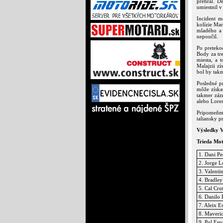
prehral. D
umiestnil v
Incident m
kolízie Mar
mladého a 
nepoučil.
Po preteko
Body za tre
miesta, a 
Malajzii z
bol by takm
Posledné p
môže získať
takmer záz
alebo Lore
Pripomeňme
taliansky p
Výsledky V
Trieda Mo
1. Dani Pe
2. Jorge 
3. Valenti
4. Bradley
5. Cal Cru
6. Danilo 
7. Aleix E
8. Maveric
9. Pol Esp