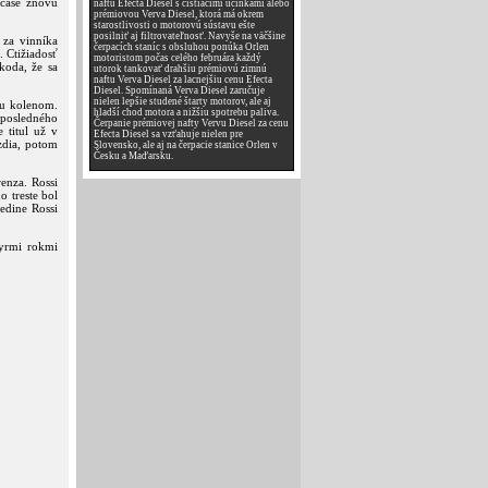
 čase znovu
naftu Efecta Diesel s čistiacimi účinkami alebo
prémiovou Verva Diesel, ktorá má okrem
starostlivosti o motorovú sústavu ešte
posilniť aj filtrovateľnosť. Navyše na väčšine
 za vinníka
čerpacích staníc s obsluhou ponúka Orlen
. Ctižiadosť
motoristom počas celého februára každý
koda, že sa
utorok tankovať drahšiu prémiovú zimnú
naftu Verva Diesel za lacnejšiu cenu Efecta
Diesel. Spomínaná Verva Diesel zaručuje
nielen lepšie studené štarty motorov, ale aj
du kolenom.
hladší chod motora a nižšiu spotrebu paliva.
z posledného
Čerpanie prémiovej nafty Vervu Diesel za cenu
 titul už v
Efecta Diesel sa vzťahuje nielen pre
zdia, potom
Slovensko, ale aj na čerpacie stanice Orlen v
Česku a Maďarsku.
enza. Rossi
o treste bol
edine Rossi
tyrmi rokmi