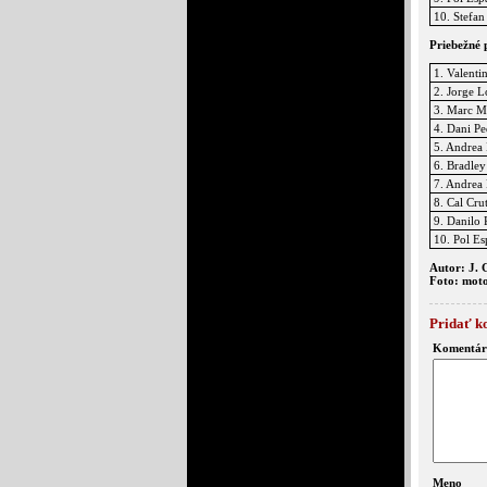
10. Stefan
Priebežné 
1. Valenti
2. Jorge 
3. Marc M
4. Dani Pe
5. Andrea
6. Bradley
7. Andrea
8. Cal Cru
9. Danilo 
10. Pol Es
Autor: J. 
Foto: mot
Pridať k
Komentár
Meno