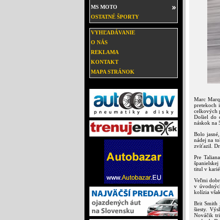
MS MOTO
OSTATNÉ ŠPORTY
VYHĽADÁVANIE
O NÁS
REKLAMA
KONTAKT
MAPA STRÁNOK
Marc Marqu
pretekoch i
celkových 
Došiel do 
náskok na 
Bolo jasné
nádej na to
zvíťazil. D
Pre Talian
španielskej
titul v kar
Veľmi dobr
v úvodných
kolízia vša
Brit Smith
šiesty. Vý
Nováčik tr