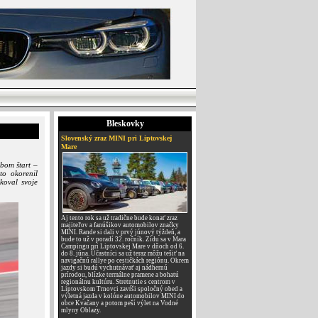
Bleskovky
Slovenský zraz MINI pri Liptovskej
Mare
bom štart –
to okorenil
koval svoje
Aj tento rok sa už tradične bude konať zraz
majiteľov a fanúšikov automobilov značky
MINI. Rande si dali v prvý júnový týždeň, a
bude to už v poradí 32. ročník. Zídu sa v Mara
Campingu pri Liptovskej Mare v dňoch od 6.
do 8. júna. Účastníci sa už teraz môžu tešiť na
navigačnú rallye po cestičkách regiónu. Okrem
jazdy si budú vychutnávať aj nádhernú
prírodou, blízke termálne pramene a bohatú
regionálnu kultúru. Stretnutie s centrom v
Liptovskom Trnovci zavŕši spoločný obed a
výletná jazda v kolóne automobilov MINI do
obce Kvačany a potom peší výlet na Vodné
mlyny Oblazy.