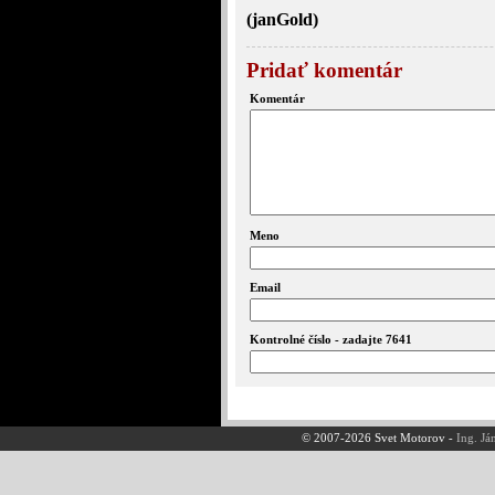
(janGold)
Pridať komentár
Komentár
Meno
Email
Kontrolné číslo - zadajte 7641
© 2007-2026 Svet Motorov -
Ing. Já