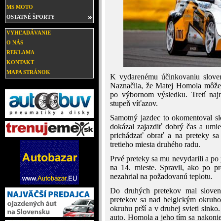
MS MOTO
OSTATNÉ ŠPORTY
VYHĽADÁVANIE
O NÁS
REKLAMA
KONTAKT
MAPA STRÁNOK
K vydarenému účinkovaniu slovens
Naznačila, že Matej Homola môže
po výbornom výsledku. Tretí najr
stupeň víťazov.
Samotný jazdec to okomentoval slo
dokázal zajazdiť dobrý čas a umies
prichádzať obrať a na preteky sa
tretieho miesta druhého radu.
Prvé preteky sa mu nevydarili a po
na 14. mieste. Spravil, ako po p
nezahrial na požadovanú teplotu.
Do druhých pretekov mal slovens
pretekov sa nad belgickým okruhom
okruhu prší a v druhej svieti slnk
auto. Homola a jeho tím sa nakoni