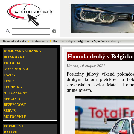
Homola druhý v Belgicku na Spa-Francorchamps
Domovská stránka
Ostatné športy
DOMOVSKÁ STRÁNKA
Homola druhý v Belgick
BLESKOVKY
EDITORIÁL
Utorok, 10 august 2021
NOVÉ MODELY
Posledný júlový víkend pokračo
JAZDA
druhým kolom pretekov na belg
TESTY
slovenského jazdca Mateja Homo
TECHNIKA
druhé miesto.
AUTOSALÓNY
MAGAZÍN
BEZPEČNOSŤ
SERVIS
MOTOCYKLE
FORMULA 1
RALLYE