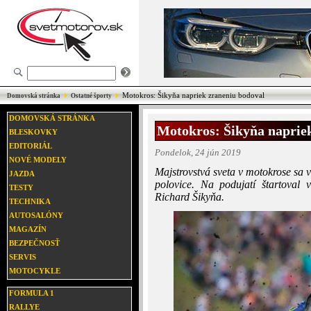
Motokros: Šikyňa napriek zraneniu bodoval
Domovská stránka
Ostatné športy
DOMOVSKÁ STRÁNKA
Motokros: Šikyňa naprie
BLESKOVKY
EDITORIÁL
Pondelok, 24 jún 2019
NOVÉ MODELY
Majstrovstvá sveta v motokrose sa 
JAZDA
polovice. Na podujatí štartoval 
TESTY
Richard Šikyňa.
TECHNIKA
AUTOSALÓNY
MAGAZÍN
BEZPEČNOSŤ
SERVIS
MOTOCYKLE
FORMULA 1
RALLYE