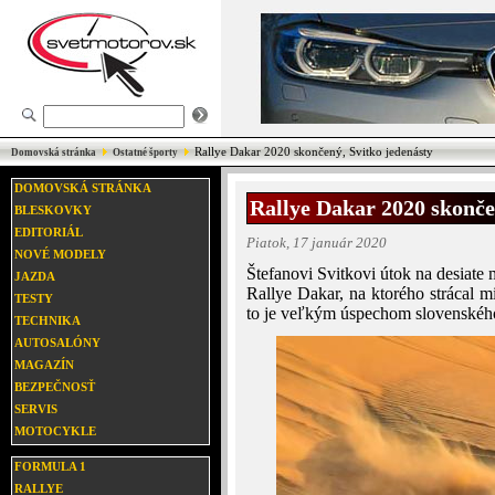
Rallye Dakar 2020 skončený, Svitko jedenásty
Domovská stránka
Ostatné športy
DOMOVSKÁ STRÁNKA
Rallye Dakar 2020 skonče
BLESKOVKY
EDITORIÁL
Piatok, 17 január 2020
NOVÉ MODELY
Štefanovi Svitkovi útok na desiate
JAZDA
Rallye Dakar, na ktorého strácal mi
TESTY
to je veľkým úspechom slovenskéh
TECHNIKA
AUTOSALÓNY
MAGAZÍN
BEZPEČNOSŤ
SERVIS
MOTOCYKLE
FORMULA 1
RALLYE