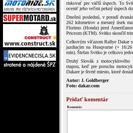
riskovať pre väčší úspech. To Sv
oceniť jeho veľmi pekný úspech do
Dnešnú poslednú, v poradí dvanást
262 kilometrov a meraný úsek mal
Florimo (Honda) pred Američano
Priceom (KTM). Svitko skončil trin
Celkovým víťazom Rallye Dakar sa
jazdiacim na Husqvarne (+ 16:2
min). Štefan Svitko je celkovo jede
Druhý Slovák z motocyklového p
etapou, keď pre poruchu motocyk
Dakare je štvrté miesto, ktoré dosi
Autor: J. Goldberger
Foto: dakar.com
Pridať komentár
Komentár