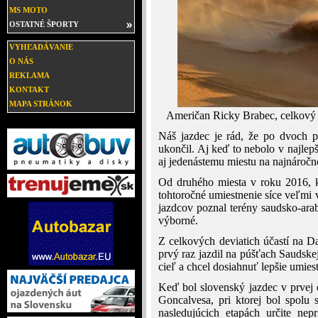
MS MOTO
OSTATNÉ ŠPORTY
VYHĽADÁVANIE
O NÁS
REKLAMA
KONTAKT
MAPA STRÁNOK
Američan Ricky Brabec, celkový 
Náš jazdec je rád, že po dvoch p
ukončil. Aj keď to nebolo v najlepše
aj jedenástemu miestu na najnáročnej
Od druhého miesta v roku 2016, k
tohtoročné umiestnenie síce veľmi 
jazdcov poznal terény saudsko-arab
výborné.
Z celkových deviatich účastí na Da
prvý raz jazdil na púšťach Saudske
cieľ a chcel dosiahnuť lepšie umiest
Keď bol slovenský jazdec v prvej 
Goncalvesa, pri ktorej bol spol
nasledujúcich etapách určite nep