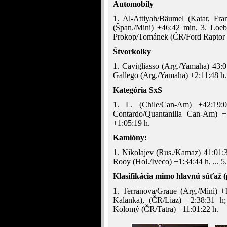
Automobily
1. Al-Attiyah/Bäumel (Katar, Fr
(Špan./Mini) +46:42 min, 3. Loeb
Prokop/Tománek (ČR/Ford Raptor R
Štvorkolky
1. Cavigliasso (Arg./Yamaha) 43:0
Gallego (Arg./Yamaha) +2:11:48 h.
Kategória SxS
1. L. (Chile/Can-Am) +42:19:
Contardo/Quantanilla Can-Am) +
+1:05:19 h.
Kamióny:
1. Nikolajev (Rus./Kamaz) 41:01:
Rooy (Hol./Iveco) +1:34:44 h, ... 5
Klasifikácia mimo hlavnú súťaž 
1. Terranova/Graue (Arg./Mini) +
Kalanka), (ČR/Liaz) +2:38:31 h;
Kolomý (ČR/Tatra) +11:01:22 h.