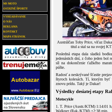
MS MOTO
OSTATNÉ ŠPORTY
VYHĽADÁVANIE
O NÁS
REKLAMA
KONTAKT
MAPA STRÁNOK
Austrálčan Toby Price, víťaz Daka
titul a stal sa na svojej
Posledná etapa dala sladkú bodku 
jedenástich dní, z čoho jeden bol 
síl na dokončenie ťažkého marat
púšte.
Radosť a neskrývané šťastie prejavov
štyroch kolesách. Tí, ktorým byť 
znovu prídu. Taký je Dakar!
Výsledky desiatej etapy Ra
Motocykle
1. T. Price (Austr./KTM) 1:14:01 h
Walkner (Rak./KTM) +2:38 min.