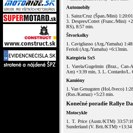
Automobily
1. Sainz/Cruz (Špan./Mini) 1:20:0
3. Despres/Cotret (Franc./Mini) 
RS), 8:57 min.
Štvorkolky
1. Cavigliasso (Arg./Yamaha) 1:48
Ferioli (Arg./Yamaha) +6:13min.
Kategória SxS
1. Varela/Gugelmin (Braz., Can-A
Am) +3:39 min, 3. L. Contardo/L. 
Kamióny
1. Van Genugsten (Hol./Iveco) 1:28
(Rus./Kamaz) +5:23 min.
Konečné poradie Rallye D
Motocykle
1. T. Price (Austr./KTM) 33:57:
Sunderland (V. Brit./KTM) +13:34