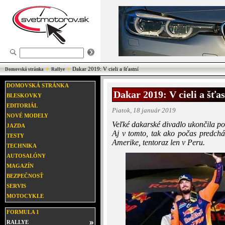
Dakar 2019: V cieli a šťastní
Domovská stránka
Rallye
DOMOVSKÁ STRÁNKA
Dakar 2019: V cieli a šťas
BLESKOVKY
EDITORIÁL
Piatok, 18 január 2019
NOVÉ MODELY
Veľké dakarské divadlo ukončila po
JAZDA
Aj v tomto, tak ako počas predchád
TESTY
Amerike, tentoraz len v Peru.
TECHNIKA
AUTOSALÓNY
MAGAZÍN
BEZPEČNOSŤ
SERVIS
MOTOCYKLE
FORMULA 1
RALLYE