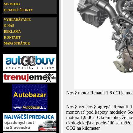
MS MOTO
OSTATNÉ ŠPORTY
VYHĽADÁVANIE
O NÁS
REKLAMA
KONTAKT
MAPA STRÁNOK
Nový motor Renault 1,6 dCi je mode
Nový vznetový agregát Renault 1
montovať pod kapoty modelov Scé
motora 1,9 dCi. Okrem toho, že nový
ekologickejší a pochváliť sa môž
CO2 na kilometer.