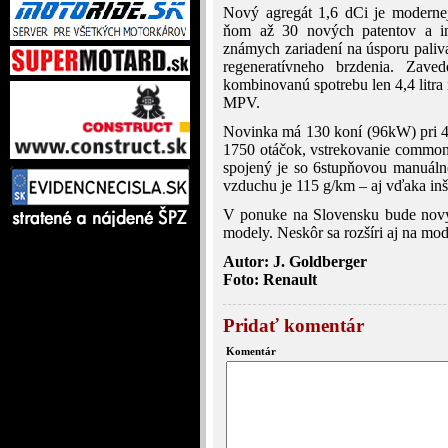
Nový agregát 1,6 dCi je modernejš
ňom až 30 nových patentov a inš
známych zariadení na úsporu paliv
regeneratívneho brzdenia. Zave
kombinovanú spotrebu len 4,4 litra n
MPV.
Novinka má 130 koní (96kW) pri 4
1750 otáčok, vstrekovanie common 
spojený je so 6stupňovou manuál
vzduchu je 115 g/km – aj vďaka inšta
V ponuke na Slovensku bude nov
modely. Neskôr sa rozšíri aj na mo
Autor: J. Goldberger
Foto: Renault
Pridať komentár
Komentár