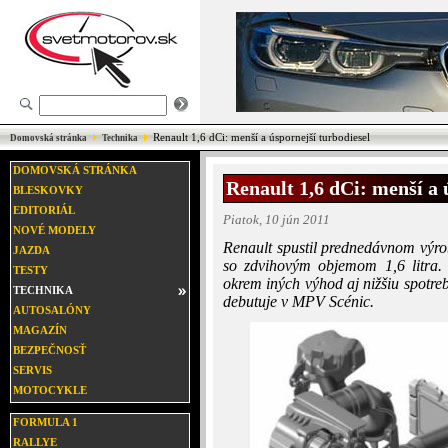
Renault 1,6 dCi: menší a úspornejší turbodiesel
Domovská stránka
Technika
DOMOVSKÁ STRÁNKA
Renault 1,6 dCi: menší a 
BLESKOVKY
EDITORIÁL
Piatok, 10 jún 2011
NOVÉ MODELY
Renault spustil prednedávnom výr
JAZDA
so zdvihovým objemom 1,6 litra.
TESTY
okrem iných výhod aj nižšiu spotr
TECHNIKA
debutuje v MPV Scénic.
AUTOSALÓNY
MAGAZÍN
BEZPEČNOSŤ
SERVIS
MOTOCYKLE
FORMULA 1
RALLYE