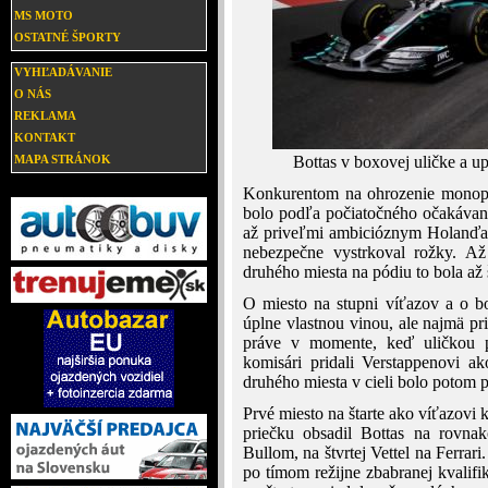
MS MOTO
OSTATNÉ ŠPORTY
VYHĽADÁVANIE
O NÁS
REKLAMA
KONTAKT
MAPA STRÁNOK
Bottas v boxovej uličke a u
Konkurentom na ohrozenie monopos
bolo podľa počiatočného očakávan
až priveľmi ambicióznym Holanďan
nebezpečne vystrkoval rožky. Až
druhého miesta na pódiu to bola až 
O miesto na stupni víťazov a o bo
úplne vlastnou vinou, ale najmä pr
práve v momente, keď uličkou p
komisári pridali Verstappenovi a
druhého miesta v cieli bolo potom p
Prvé miesto na štarte ako víťazovi 
priečku obsadil Bottas na rovnak
Bullom, na štvrtej Vettel na Ferrari
po tímom režijne zbabranej kvalifi