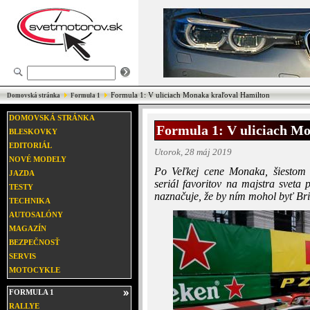
Formula 1: V uliciach Monaka kraľoval Hamilton
Domovská stránka
Formula 1
DOMOVSKÁ STRÁNKA
Formula 1: V uliciach M
BLESKOVKY
EDITORIÁL
Utorok, 28 máj 2019
NOVÉ MODELY
Po Veľkej cene Monaka, šiestom p
JAZDA
seriál favoritov na majstra sveta
TESTY
naznačuje, že by ním mohol byť Bri
TECHNIKA
AUTOSALÓNY
MAGAZÍN
BEZPEČNOSŤ
SERVIS
MOTOCYKLE
FORMULA 1
RALLYE