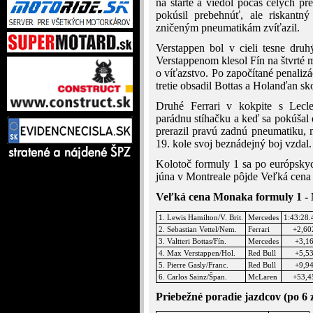
na štarte a viedol počas celých p
pokúsil prebehnúť, ale riskant
zničeným pneumatikám zvíťazil.
Verstappen bol v cieli tesne druhý
Verstappenom klesol Fín na štvrté 
o víťazstvo. Po započítané penalizá
tretie obsadil Bottas a Holanďan sko
Druhé Ferrari v kokpite s Lecl
parádnu stíhačku a keď sa pokúšal 
prerazil pravú zadnú pneumatiku,
19. kole svoj beznádejný boj vzdal.
Kolotoč formuly 1 sa po európsky
júna v Montreale pôjde Veľká cena
Veľká cena Monaka formuly 1 -
1. Lewis Hamilton/V. Brit.
Mercedes
1:43:28.
2. Sebastian Vettel/Nem.
Ferrari
+2,60
3. Valtteri Bottas/Fín.
Mercedes
+3,1
4. Max Verstappen/Hol.
Red Bull
+5,5
5. Pierre Gasly/Franc.
Red Bull
+9,9
6. Carlos Sainz/Špan.
McLaren
+53,4
Priebežné poradie jazdcov (po 6 