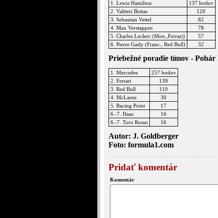
1. Lewis Hamilton
137 bodov
2. Valtteri Bottas
120
3. Sebastian Vettel
82
4. Max Verstappen
78
5. Charles Leclerc (Mon.,Ferrari)
57
6. Pierre Gasly (Franc., Red Bull)
32
Priebežné poradie tímov - Pohár
1. Mercedes
257 bodov
2. Ferrari
139
3. Red Bull
110
4. McLaren
30
5. Racing Point
17
6.-7. Haas
16
6.-7. Toro Rosso
16
Autor: J. Goldberger
Foto: formula1.com
Pridať komentár
Komentár