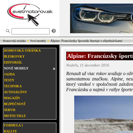
Alpine: Francúzsky športiak štartuje s objednávkami
Domovská stránka
Nové modely
DOMOVSKÁ STRÁNKA
Alpine: Francúzsky šport
BLESKOVKY
EDITORIÁL
Nedeľa, 11 december 2016
NOVÉ MODELY
Renault už viac rokov uvažuje o oži
JAZDA
samostatnou značkou. Alpine, nes
TESTY
ktorý vznikol v spoločnosti zalo
TECHNIKA
Francúzsku a najmä v rallye šport
AUTOSALÓNY
MAGAZÍN
BEZPEČNOSŤ
SERVIS
MOTOCYKLE
FORMULA 1
RALLYE