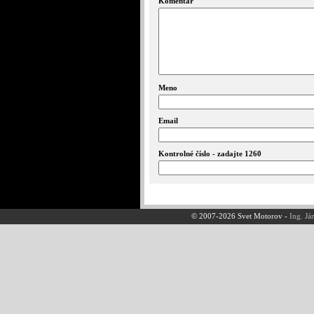
Komentár
Meno
Email
Kontrolné číslo - zadajte 1260
© 2007-2026 Svet Motorov -
Ing. Já