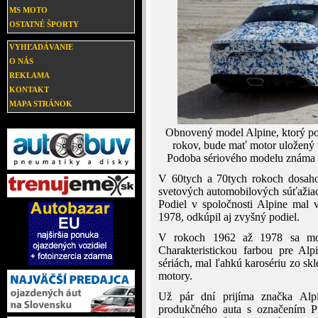
MS MOTO
OSTATNÉ ŠPORTY
VYHĽADÁVANIE
O NÁS
REKLAMA
KONTAKT
MAPA STRÁNOK
Obnovený model Alpine, ktorý pokr
rokov, bude mať motor uložený 
Podoba sériového modelu známa e
V 60tych a 70tych rokoch dosaho
svetových automobilových súťažiach 
Podiel v spoločnosti Alpine mal 
1978, odkúpil aj zvyšný podiel.
V rokoch 1962 až 1978 sa mod
Charakteristickou farbou pre Al
sériách, mal ľahkú karosériu zo sk
motory.
Už pár dní prijíma značka Alpi
produkčného auta s označením Pr