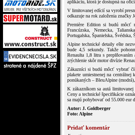
aplikáciu, ktorá je dostupná na ofic
V limitovanej edícií sa vyrobí pre
odkazuje na rok založenia značky
Première Edition si budú môcť r
Francúzska, Nemecka, Taliansk
Portugalska, Španielska, Švédska, Š
Alpine technické detaily ešte nezv
bude 4,5 sekundy. Takže pohonn
Renaulta 1,8 litra s preplňovaní
zrýchlenie skôr motor divízie Rena
Zákazníci si budú môcť vybrať čí
plakete umiestnenej na centrálnej 
ponúkaných – BleuAlpine (modrá), N
K zákazníkom sa autá limitovanej
Ceny a technické špecifikácie ozn
sa majú pohybovať od 55.000 eur d
Autor: J. Goldberger
Foto: Alpine
Pridať komentár