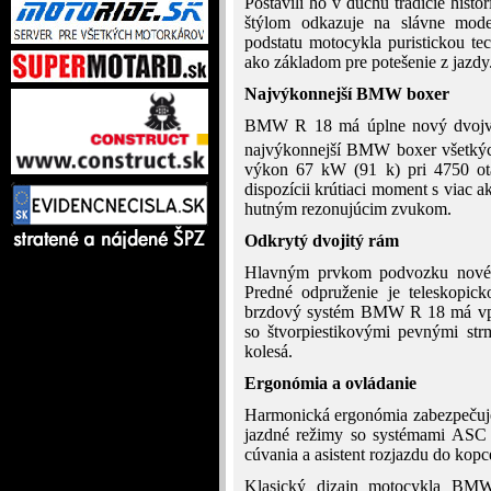
Postavili ho v duchu tradície hi
štýlom odkazuje na slávne mode
podstatu motocykla puristickou t
ako základom pre potešenie z jazdy
Najvýkonnejší BMW boxer
BMW R 18 má úplne nový dvojval
najvýkonnejší BMW boxer všetký
výkon 67 kW (91 k) pri 4750 ot
dispozícii krútiaci moment s viac 
hutným rezonujúcim zvukom.
Odkrytý dvojitý rám
Hlavným prvkom podvozku nové
Predné odpruženie je teleskopick
brzdový systém BMW R 18 má vpre
so štvorpiestikovými pevnými str
kolesá.
Ergonómia a ovládanie
Harmonická ergonómia zabezpečuje
jazdné režimy so systémami ASC 
cúvania a asistent rozjazdu do ko
Klasický dizajn motocykla BM