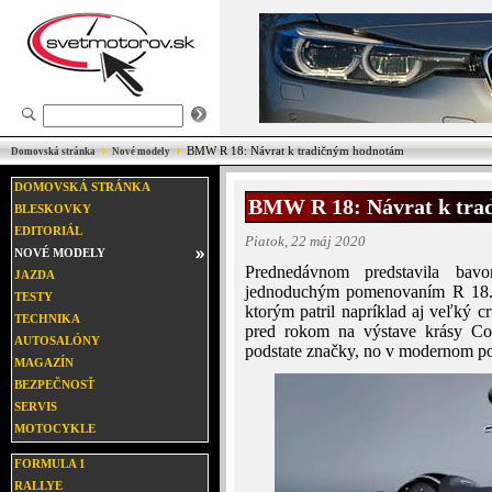
BMW R 18: Návrat k tradičným hodnotám
Domovská stránka
Nové modely
DOMOVSKÁ STRÁNKA
BMW R 18: Návrat k tra
BLESKOVKY
EDITORIÁL
Piatok, 22 máj 2020
NOVÉ MODELY
Prednedávnom predstavila ba
JAZDA
jednoduchým pomenovaním R 18. 
TESTY
ktorým patril napríklad aj veľký 
TECHNIKA
pred rokom na výstave krásy Con
AUTOSALÓNY
podstate značky, no v modernom po
MAGAZÍN
BEZPEČNOSŤ
SERVIS
MOTOCYKLE
FORMULA 1
RALLYE