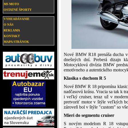
MS MOTO
OSTATNÉ ŠPORTY
VYHĽADÁVANIE
O NÁS
REKLAMA
KONTAKT
MAPA STRÁNOK
Nové BMW R18 prenáša ducha ve
dnešných dní. Preberá dizajn k
Motocyklová divízia BMW predsta
emotívneho a autentického motocyk
Klasika s duchom R 5
Nové BMW R 18 pripomína klasic
nadčasovú krásu. Vracia sa tak k t
i veľký cruiser, teraz už v mode
pretvoriť motor v štýle veľkých b
zároveň bol v štýle "custom" so vš
Mieri do segmentu cruiser
S novým modelom R 18 vstupuj