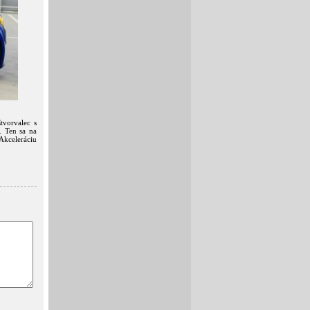
tvorvalec s
 Ten sa na
Akceleráciu