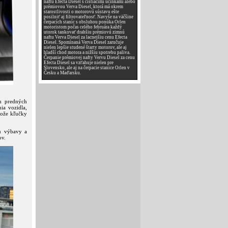
naftu Efecta Diesel s čistiacimi účinkami alebo
prémiovou Verva Diesel, ktorá má okrem
starostlivosti o motorovú sústavu ešte
posilniť aj filtrovateľnosť. Navyše na väčšine
čerpacích staníc s obsluhou ponúka Orlen
motoristom počas celého februára každý
utorok tankovať drahšiu prémiovú zimnú
naftu Verva Diesel za lacnejšiu cenu Efecta
Diesel. Spomínaná Verva Diesel zaručuje
nielen lepšie studené štarty motorov, ale aj
hladší chod motora a nižšiu spotrebu paliva.
Čerpanie prémiovej nafty Vervu Diesel za cenu
Efecta Diesel sa vzťahuje nielen pre
Slovensko, ale aj na čerpacie stanice Orlen v
Česku a Maďarsku.
m predných
ia vozidla,
tože kľučky
ou výbavy a
ov.