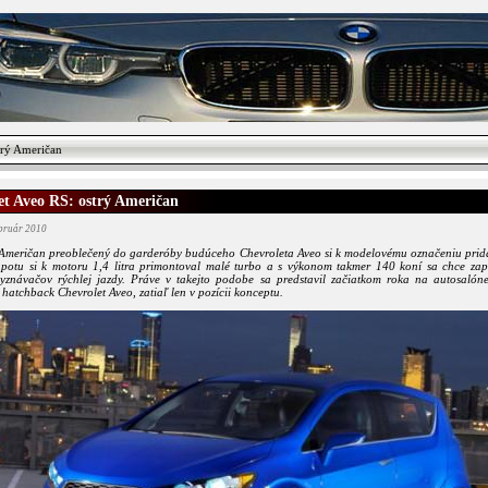
trý Američan
et Aveo RS: ostrý Američan
ebruár 2010
 Američan preoblečený do garderóby budúceho Chevroleta Aveo si k modelovému označeniu prid
potu si k motoru 1,4 litra primontoval malé turbo a s výkonom takmer 140 koní sa chce zap
vyznávačov rýchlej jazdy. Práve v takejto podobe sa predstavil začiatkom roka na autosalóne
hatchback Chevrolet Aveo, zatiaľ len v pozícii konceptu.