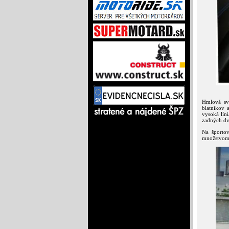
Hmlová sv
blatníkov 
vysoká lín
zadných dve
Na športov
množstvom 