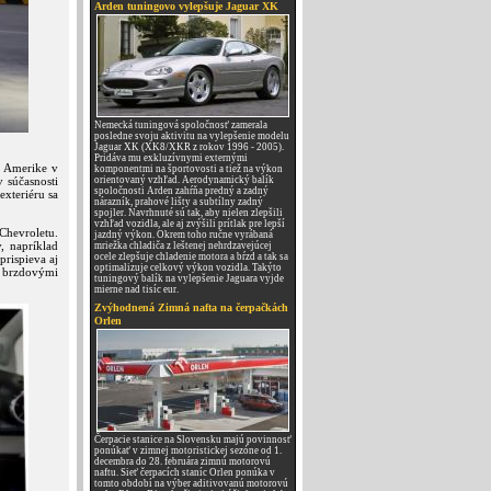
Arden tuningovo vylepšuje Jaguar XK
Nemecká tuningová spoločnosť zamerala
posledne svoju aktivitu na vylepšenie modelu
Jaguar XK (XK8/XKR z rokov 1996 - 2005).
Pridáva mu exkluzívnymi externými
j Amerike v
komponentmi na športovosti a tiež na výkon
v súčasnosti
orientovaný vzhľad. Aerodynamický balík
spoločnosti Arden zahŕňa predný a zadný
xteriéru sa
nárazník, prahové lišty a subtílny zadný
spojler. Navrhnuté sú tak, aby nielen zlepšili
vzhľad vozidla, ale aj zvýšili prítlak pre lepší
hevroletu.
jazdný výkon. Okrem toho ručne vyrábaná
, napríklad
mriežka chladiča z leštenej nehrdzavejúcej
ocele zlepšuje chladenie motora a bŕzd a tak sa
prispieva aj
optimalizuje celkový výkon vozidla. Takýto
i brzdovými
tuningový balík na vylepšenie Jaguara vyjde
mierne nad tisíc eur.
Zvýhodnená Zimná nafta na čerpačkách
Orlen
Čerpacie stanice na Slovensku majú povinnosť
ponúkať v zimnej motoristickej sezóne od 1.
decembra do 28. februára zimnú motorovú
naftu. Sieť čerpacích staníc Orlen ponúka v
tomto období na výber aditivovanú motorovú