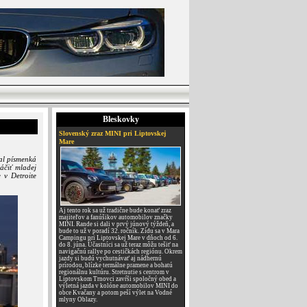
Bleskovky
Slovenský zraz MINI pri Liptovskej
Mare
al písmenká
áčiť mladej
 v Detroite
Aj tento rok sa už tradične bude konať zraz
majiteľov a fanúšikov automobilov značky
MINI. Rande si dali v prvý júnový týždeň, a
bude to už v poradí 32. ročník. Zídu sa v Mara
Campingu pri Liptovskej Mare v dňoch od 6.
do 8. júna. Účastníci sa už teraz môžu tešiť na
navigačnú rallye po cestičkách regiónu. Okrem
jazdy si budú vychutnávať aj nádhernú
prírodou, blízke termálne pramene a bohatú
regionálnu kultúru. Stretnutie s centrom v
Liptovskom Trnovci zavŕši spoločný obed a
výletná jazda v kolóne automobilov MINI do
obce Kvačany a potom peší výlet na Vodné
mlyny Oblazy.