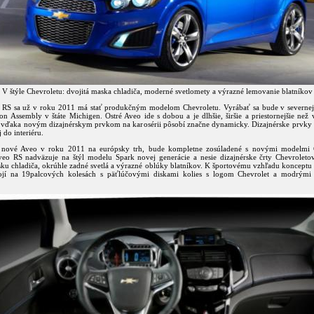
V štýle Chevroletu: dvojitá maska chladiča, moderné svetlomety a výrazné lemovanie blatníkov
RS sa už v roku 2011 má stať produkčným modelom Chevroletu. Vyrábať sa bude v severne
n Assembly v štáte Michigen. Ostré Aveo ide s dobou a je dlhšie, širšie a priestornejšie než 
 vďaka novým dizajnérskym prvkom na karosérii pôsobí značne dynamicky. Dizajnérske prvky e
j do interiéru.
 nové Aveo v roku 2011 na európsky trh, bude kompletne zosúladené s novými modelmi C
eo RS nadväzuje na štýl modelu Spark novej generácie a nesie dizajnérske črty Chevroletov
ku chladiča, okrúhle zadné svetlá a výrazné oblúky blatníkov. K športovému vzhľadu konceptu 
tojí na 19palcových kolesách s päťlúčovými diskami kolies s logom Chevrolet a modrým