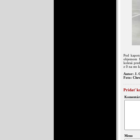
Pod kapoto
objemom 1
kolesá pre
z 0 na sto 
Autor: J. 
Foto: Chev
Pridať k
Komentár
Meno