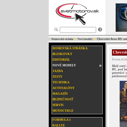
Chevrolet Aveo RS: os
Domovská stránka
Nové modely
DOMOVSKÁ STRÁNKA
Chevrol
BLESKOVKY
EDITORIÁL
Štvrtok, 04 f
NOVÉ MODELY
Malý ostrý
RS, pod ka
JAZDA
generácii 
päťdverový 
TESTY
TECHNIKA
AUTOSALÓNY
MAGAZÍN
BEZPEČNOSŤ
SERVIS
MOTOCYKLE
FORMULA 1
RALLYE