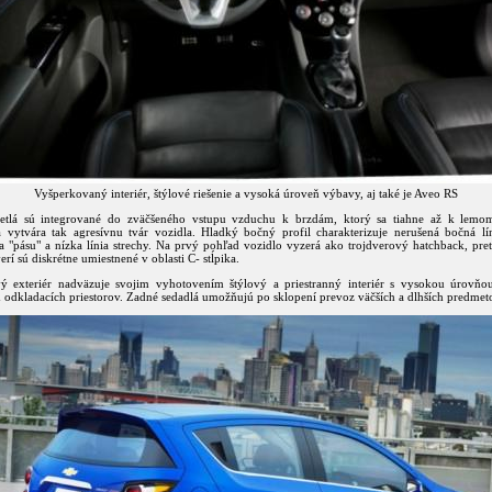
Vyšperkovaný interiér, štýlové riešenie a vysoká úroveň výbavy, aj také je Aveo RS
etlá sú integrované do zväčšeného vstupu vzduchu k brzdám, ktorý sa tiahne až k lemo
a vytvára tak agresívnu tvár vozidla. Hladký bočný profil charakterizuje nerušená bočná lín
ia "pásu" a nízka línia strechy. Na prvý pohľad vozidlo vyzerá ako trojdverový hatchback, pre
rí sú diskrétne umiestnené v oblasti C- stĺpika.
ý exteriér nadväzuje svojim vyhotovením štýlový a priestranný interiér s vysokou úrovň
odkladacích priestorov. Zadné sedadlá umožňujú po sklopení prevoz väčších a dlhších predmet