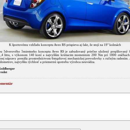
K športovému vzhľadu konceptu Aveo RS prispieva aj fakt, že stojí na 19" kolesách
u 5dverového 5miestneho konceptu Aveo RS je zabudovaný priečne uložený preplňovaný š
,4 litra, s výkonom 140 koní a najvyšším krútiacim momentom 200 Nm pri 1800 otáčkach.
dnej nápravy prenáša prostredníctvom 6stupňovej mechanickej prevodovky s ručným radením. 
kilometrov, najvyššiu rýchlosť a priemernú spotrebu výrobca neuvádza.
Goldberger
rolet
omentár