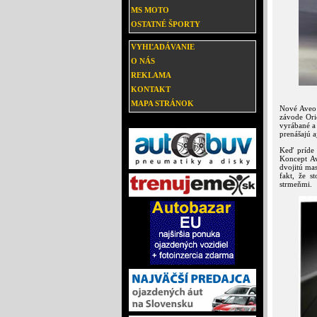
MS MOTO
OSTATNÉ ŠPORTY
VYHĽADÁVANIE
O NÁS
REKLAMA
KONTAKT
MAPA STRÁNOK
Nové Aveo 
závode Orio
vyrábané a
prenášajú a
Keď príde
Koncept Av
dvojitú mas
fakt, že s
strmeňmi.