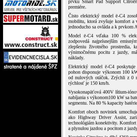
prvku Smart Pad Support Citroën
premiére.
Čisto elektrický model ë-C4 zoso
mobilitu, ktorá zvyšuje komfort a 
jednoducho sa ovláda a k prvkom A
Model ë-C4 vďaka 100 % elekt
zodpovedá najprísnejším emisný
zlepšeniu životného prostredia, 
výnimočnému pocitu z jazdy, má 
náklady.
Elektrický model ë-C4 poskytuj
pohon disponuje výkonom 100 k
od nulových otáčok. Zrýchli z 0 
rýchlosť je 150 km/h.
Vysokonapäťová 400V lítium-ióno
nabíjania s výkonom100 kW sa batér
segmentu. Na 80 % kapacity batérie
Komfort oboch noviniek umocňuje 
ako Highway Driver Assist, zari
technológiám konektivity. Komfort 
a plynulou jazdou a pocitom z jazdy