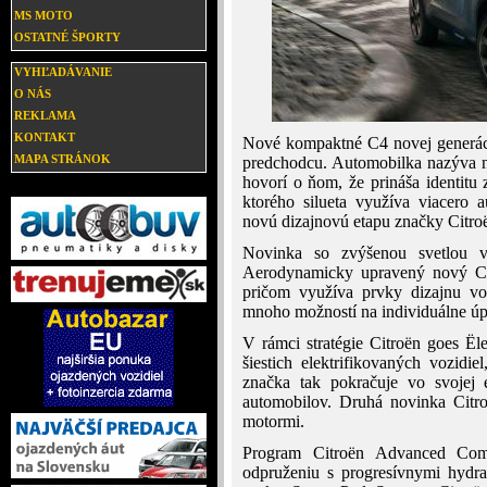
MS MOTO
OSTATNÉ ŠPORTY
VYHĽADÁVANIE
O NÁS
REKLAMA
KONTAKT
Nové kompaktné C4 novej generáci
MAPA STRÁNOK
predchodcu. Automobilka nazýva n
hovorí o ňom, že prináša identit
ktorého silueta využíva viacero 
novú dizajnovú etapu značky Citro
Novinka so zvýšenou svetlou v
Aerodynamicky upravený nový C4 
pričom využíva prvky dizajnu v
mnoho možností na individuálne úp
V rámci stratégie Citroën goes Ële
šiestich elektrifikovaných vozid
značka tak pokračuje vo svojej 
automobilov. Druhá novinka Citr
motormi.
Program Citroën Advanced Com
odpruženiu s progresívnymi hydr