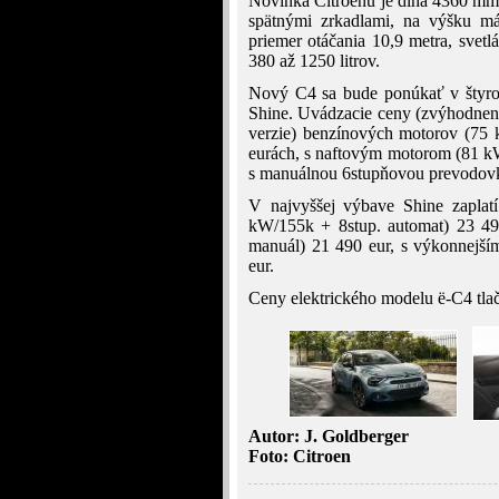
Novinka Citroënu je dlhá 4360 mm
spätnými zrkadlami, na výšku 
priemer otáčania 10,9 metra, svet
380 až 1250 litrov.
Nový C4 sa bude ponúkať v štyroc
Shine. Uvádzacie ceny (zvýhodnen
verzie) benzínových motorov (75 
eurách, s naftovým motorom (81 k
s manuálnou 6stupňovou prevodov
V najvyššej výbave Shine zaplat
kW/155k + 8stup. automat) 23 49
manuál) 21 490 eur, s výkonnejš
eur.
Ceny elektrického modelu ë-C4 tla
Autor: J. Goldberger
Foto: Citroen