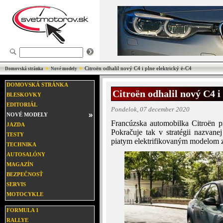
Citroën odhalil nový C4 i plne elektrický ë-C4
Domovská stránka
Nové modely
DOMOVSKÁ STRÁNKA
Citroën odhalil nový C4 i
BLESKOVKY
EDITORIÁL
Pondelok, 07 december 2020
NOVÉ MODELY
Francúzska automobilka Citroën p
JAZDA
Pokračuje tak v stratégii nazvanej
TESTY
piatym elektrifikovaným modelom 
TECHNIKA
AUTOSALÓNY
MAGAZÍN
BEZPEČNOSŤ
SERVIS
MOTOCYKLE
FORMULA 1
RALLYE