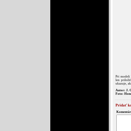
Pri modeli 
len prilož
ukazuje, ak
Autor: J. 
Foto: Hon
Pridať k
Komentár