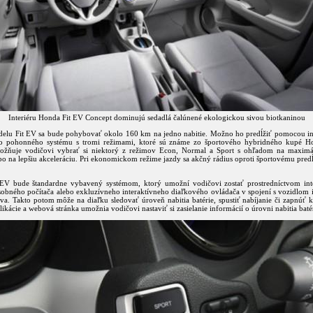
Interiéru Honda Fit EV Concept dominujú sedadlá čalúnené ekologickou sivou biotkaninou
elu Fit EV sa bude pohybovať okolo 160 km na jedno nabitie. Možno ho predĺžiť pomocou i
ho pohonného systému s tromi režimami, ktoré sú známe zo športového hybridného kupé 
ožňuje vodičovi vybrať si niektorý z režimov Econ, Normal a Sport s ohľadom na maximá
bo na lepšiu akceleráciu. Pri ekonomickom režime jazdy sa akčný rádius oproti športovému predĺ
EV bude štandardne vybavený systémom, ktorý umožní vodičovi zostať prostredníctvom int
sobného počítača alebo exkluzívneho interaktívneho diaľkového ovládača v spojení s vozidlom 
a. Takto potom môže na diaľku sledovať úroveň nabitia batérie, spustiť nabíjanie či zapnúť k
ikácie a webová stránka umožnia vodičovi nastaviť si zasielanie informácií o úrovni nabitia batér