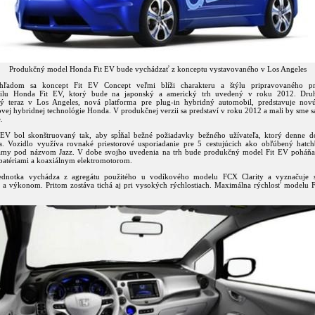
Produkčný model Honda Fit EV bude vychádzať z konceptu vystavovaného v Los Angeles
hľadom sa koncept Fit EV Concept veľmi blíži charakteru a štýlu pripravovaného p
bilu Honda Fit EV, ktorý bude na japonský a americký trh uvedený v roku 2012. Dru
ý teraz v Los Angeles, nová platforma pre plug-in hybridný automobil, predstavuje nov
ej hybridnej technológie Honda. V produkčnej verzii sa predstaví v roku 2012 a mali by sme s
.
EV bol skonštruovaný tak, aby spĺňal bežné požiadavky bežného užívateľa, ktorý denne 
a. Vozidlo využíva rovnaké priestorové usporiadanie pre 5 cestujúcich ako obľúbený hatch
my pod názvom Jazz. V dobe svojho uvedenia na trh bude produkčný model Fit EV poháňa
batériami a koaxiálnym elektromotorom.
ednotka vychádza z agregátu použitého u vodíkového modelu FCX Clarity a vyznačuje 
 a výkonom. Pritom zostáva tichá aj pri vysokých rýchlostiach. Maximálna rýchlosť modelu 