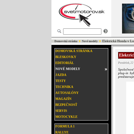
Elektrická Honda v Lo
Domovská stránka
Nové modely
DOMOVSKÁ STRÁNKA
Elektri
BLESKOVKY
EDITORIÁL
Pondelok, 22
NOVÉ MODELY
Spoločnosť
plug-in hy
JAZDA
predstavuj
TESTY
TECHNIKA
AUTOSALÓNY
MAGAZÍN
BEZPEČNOSŤ
SERVIS
MOTOCYKLE
FORMULA 1
RALLYE