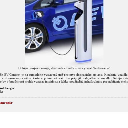
Dobíjací stojan ukazuje, ako bude v budúcnosti vyzerať "tankovanie"
Fit EV Concept je na autosalóne vystavený tiež prototyp dobíjacieho stojanu. K nabitiu vozidl
iť k obrazovke zvláštnu kartu a potom už stačí iba pripojiť nabíjačku k vozidlu. Nabíjací s
o by v budúcnosti mohla vyzerať intuitívna a ľahko použiteľná infraštruktúra pre nabíjanie elek
Goldberger
da
omentár