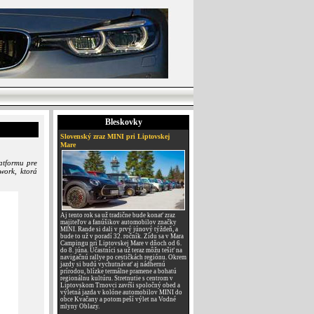
Bleskovky
Slovenský zraz MINI pri Liptovskej
Mare
atformu pre
work, ktorá
Aj tento rok sa už tradične bude konať zraz
majiteľov a fanúšikov automobilov značky
MINI. Rande si dali v prvý júnový týždeň, a
bude to už v poradí 32. ročník. Zídu sa v Mara
Campingu pri Liptovskej Mare v dňoch od 6.
do 8. júna. Účastníci sa už teraz môžu tešiť na
navigačnú rallye po cestičkách regiónu. Okrem
jazdy si budú vychutnávať aj nádhernú
prírodou, blízke termálne pramene a bohatú
regionálnu kultúru. Stretnutie s centrom v
Liptovskom Trnovci zavŕši spoločný obed a
výletná jazda v kolóne automobilov MINI do
obce Kvačany a potom peší výlet na Vodné
mlyny Oblazy.