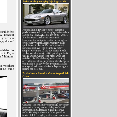
Arden tuningovo vylepšuje Jaguar XK
Nemecká tuningová spoločnosť zamerala
rodukčného
posledne svoju aktivitu na vylepšenie modelu
hý koncept
Jaguar XK (XK8/XKR z rokov 1996 - 2005).
ú generáciu
Pridáva mu exkluzívnymi externými
komponentmi na športovosti a tiež na výkon
a jej dočkať
orientovaný vzhľad. Aerodynamický balík
spoločnosti Arden zahŕňa predný a zadný
nárazník, prahové lišty a subtílny zadný
dochádza do
spojler. Navrhnuté sú tak, aby nielen zlepšili
back Fit, v
vzhľad vozidla, ale aj zvýšili prítlak pre lepší
jazdný výkon. Okrem toho ručne vyrábaná
ný lithium-
mriežka chladiča z leštenej nehrdzavejúcej
ocele zlepšuje chladenie motora a bŕzd a tak sa
optimalizuje celkový výkon vozidla. Takýto
sa vysokou
tuningový balík na vylepšenie Jaguara vyjde
Fit EV bude
mierne nad tisíc eur.
Zvýhodnená Zimná nafta na čerpačkách
Orlen
Čerpacie stanice na Slovensku majú povinnosť
ponúkať v zimnej motoristickej sezóne od 1.
decembra do 28. februára zimnú motorovú
naftu. Sieť čerpacích staníc Orlen ponúka v
tomto období na výber aditivovanú motorovú