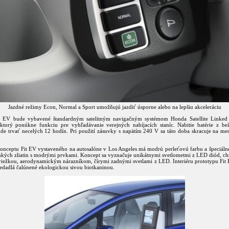
Jazdné režimy Econ, Normal a Sport umožňujú jazdiť úsporne alebo na lepšiu akceleráciu
t EV bude vybavené štandardným satelitným navigačným systémom Honda Satellite Linked
torý ponúkne funkciu pre vyhľadávanie verejných nabíjacích staníc. Nabitie batérie z b
de trvať necelých 12 hodín. Pri použití zásuvky s napätím 240 V sa táto doba skracuje na men
konceptu Fit EV vystaveného na autosalóne v Los Angeles má modrú perleťovú farbu a špeciáln
ahkých zliatin s modrými prvkami. Koncept sa vyznačuje unikátnymi svetlometmi z LED diód, 
iežkou, aerodynamickým nárazníkom, čírymi zadnými svetlami z LED. Interiéru prototypu Fit
edadlá čalúnené ekologickou sivou biotkaninou.