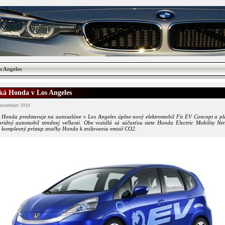
s Angeles
cká Honda v Los Angeles
 november 2010
 Honda predstavuje na autosalóne v Los Angeles úplne nový elektromobil Fit EV Concept a pl
bridný automobil strednej veľkosti. Obe vozidlá sú súčasťou siete Honda Electric Mobility Net
e komplexný prístup značky Honda k znižovaniu emisií CO2.