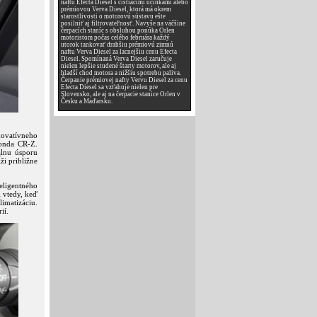
naftu Efecta Diesel s čistiacimi účinkami alebo
prémiovou Verva Diesel, ktorá má okrem
starostlivosti o motorovú sústavu ešte
posilniť aj filtrovateľnosť. Navyše na väčšine
čerpacích staníc s obsluhou ponúka Orlen
motoristom počas celého februára každý
utorok tankovať drahšiu prémiovú zimnú
naftu Verva Diesel za lacnejšiu cenu Efecta
Diesel. Spomínaná Verva Diesel zaručuje
nielen lepšie studené štarty motorov, ale aj
hladší chod motora a nižšiu spotrebu paliva.
Čerpanie prémiovej nafty Vervu Diesel za cenu
Efecta Diesel sa vzťahuje nielen pre
Slovensko, ale aj na čerpacie stanice Orlen v
Česku a Maďarsku.
novatívneho
Honda CR-Z.
lnu úsporu
ži približne
eligentného
i vtedy, keď
limatizáciu.
ií.