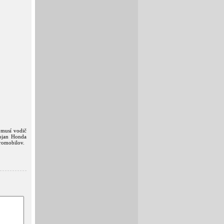
a musí vodič
tojan Honda
tromobilov.