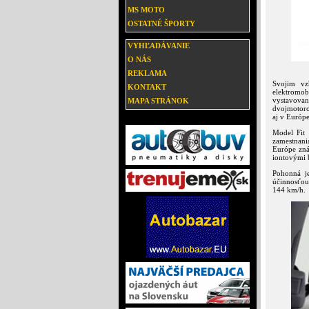
MS MOTO
OSTATNÉ ŠPORTY
VYHĽADÁVANIE
O NÁS
REKLAMA
Svojim vz
KONTAKT
elektromo
vystavovan
MAPA STRÁNOK
dvojmotorov
aj v Európe
Model Fit 
zamestnani
Európe zná
iontovými 
Pohonná j
účinnosťou
144 km/h.