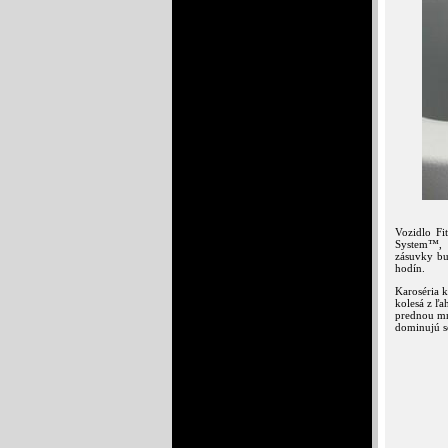
Vozidlo Fi
System™, k
zásuvky bu
hodín.
Karoséria 
kolesá z ľ
prednou mr
dominujú s