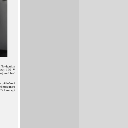
 Navigation
ežnej 120 V
ej než šesť
e päťlúčové
chrómovanou
 EV Concept