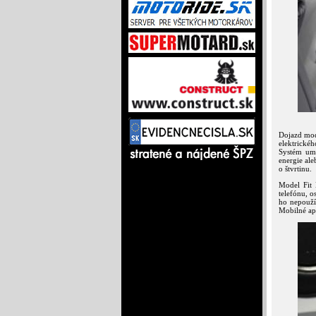
Dojazd mod
elektrické
Systém um
energie ale
o štvrtinu.
Model Fit 
telefónu, o
ho nepoužív
Mobilné apl