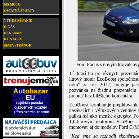
MS MOTO
OSTATNÉ ŠPORTY
VYHĽADÁVANIE
O NÁS
REKLAMA
KONTAKT
MAPA STRÁNOK
Ford Focus s novým trojvalcový
Tí, ktorí ho pri rôznych prezent
litrový motor EcoBoost spoločnost
roka" za rok 2012, funguje perf
pozvánka na žiadnu prezentáciu 
prebrať bez bližšieho komentára.
EcoBoost kombinuje preplňovanie, 
nasávacích i výfukových ventilov 
paliva má ako menšie agregáty. F
1,0-litrovým motorom EcoBoost.
montovať aj do modelov Ford C-M
"Keď sme sa rozhodli skonštruova