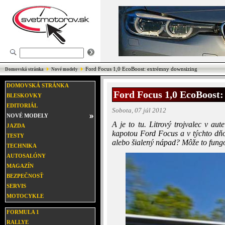
Ford Focus 1,0 EcoBoost: extrémny downsizing
Domovská stránka
Nové modely
DOMOVSKÁ STRÁNKA
Ford Focus 1,0 EcoBoost:
BLESKOVKY
EDITORIÁL
Sobota, 07 júl 2012
NOVÉ MODELY
A je to tu. Litrový trojvalec v au
JAZDA
kapotou Ford Focus a v týchto dňo
TESTY
alebo šialený nápad? Môže to fung
TECHNIKA
AUTOSALÓNY
MAGAZÍN
BEZPEČNOSŤ
SERVIS
MOTOCYKLE
FORMULA 1
RALLYE