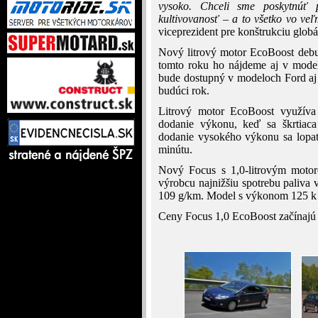
vysoko. Chceli sme poskytnúť p
kultivovanosť – a to všetko vo v
viceprezident pre konštrukciu glob
Nový litrový motor EcoBoost debu
tomto roku ho nájdeme aj v mode
bude dostupný v modeloch Ford aj 
budúci rok.
Litrový motor EcoBoost využíva
dodanie výkonu, keď sa škrtiaca
dodanie vysokého výkonu sa lopat
minútu.
Nový Focus s 1,0-litrovým moto
výrobcu najnižšiu spotrebu paliva 
109 g/km. Model s výkonom 125 k 
Ceny Focus 1,0 EcoBoost začínajú 