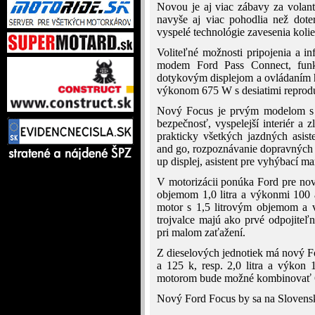
Novou je aj viac zábavy za volant
navyše aj viac pohodlia než dote
vyspelé technológie zavesenia kolie
Voliteľné možnosti pripojenia a 
modem Ford Pass Connect, funk
dotykovým displejom a ovládaním 
výkonom 675 W s desiatimi reprod
Nový Focus je prvým modelom s ar
bezpečnosť, vyspelejší interiér a
prakticky všetkých jazdných asis
and go, rozpoznávanie dopravných 
up displej, asistent pre vyhýbací ma
V motorizácii ponúka Ford pre no
objemom 1,0 litra a výkonmi 100 
motor s 1,5 litrovým objemom a 
trojvalce majú ako prvé odpojiteľn
pri malom zaťažení.
Z dieselových jednotiek má nový Fo
a 125 k, resp. 2,0 litra a výkon
motorom bude možné kombinovať 6
Nový Ford Focus by sa na Slovensku