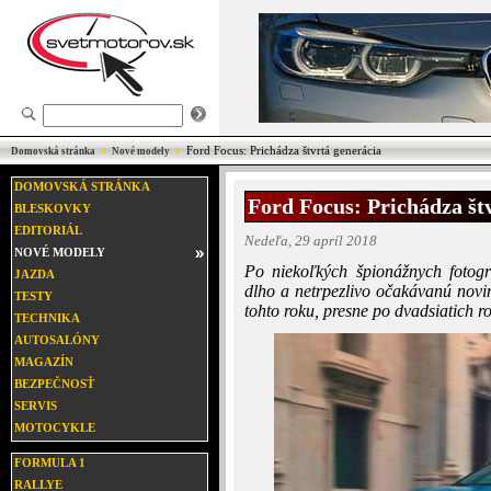
Ford Focus: Prichádza štvrtá generácia
Domovská stránka
Nové modely
DOMOVSKÁ STRÁNKA
Ford Focus: Prichádza št
BLESKOVKY
EDITORIÁL
Nedeľa, 29 apríl 2018
NOVÉ MODELY
Po niekoľkých špionážnych fotogra
JAZDA
dlho a netrpezlivo očakávanú novin
TESTY
tohto roku, presne po dvadsiatich r
TECHNIKA
AUTOSALÓNY
MAGAZÍN
BEZPEČNOSŤ
SERVIS
MOTOCYKLE
FORMULA 1
RALLYE