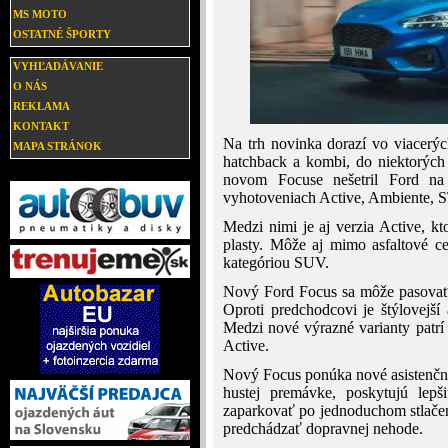
MS MOTO
OSTATNÉ ŠPORTY
VYHĽADÁVANIE
O NÁS
REKLAMA
KONTAKT
Na trh novinka dorazí vo viacerý
MAPA STRÁNOK
hatchback a kombi, do niektorých 
novom Focuse nešetril Ford n
vyhotoveniach Active, Ambiente, S
Medzi nimi je aj verzia Active, kt
plasty. Môže aj mimo asfaltové ce
kategóriou SUV.
Nový Ford Focus sa môže pasovať a
Oproti predchodcovi je štýlovejš
Medzi nové výrazné varianty patrí 
Active.
Nový Focus ponúka nové asistenčné
hustej premávke, poskytujú lep
zaparkovať po jednoduchom stlačení
predchádzať dopravnej nehode.