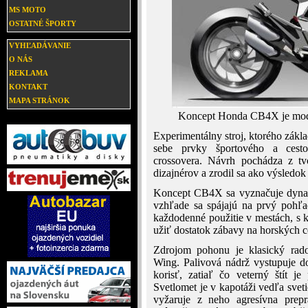
MS MOTO
OSTATNÉ ŠPORTY
VYHĽADÁVANIE
O NÁS
REKLAMA
KONTAKT
MAPA STRÁNOK
Koncept Honda CB4X je mode
Experimentálny stroj, ktorého zákl
sebe prvky športového a cest
crossovera. Návrh pochádza z tv
dizajnérov a zrodil sa ako výsledo
Koncept CB4X sa vyznačuje dynam
vzhľade sa spájajú na prvý pohľa
každodenné použitie v mestách, s 
užiť dostatok zábavy na horských ce
Zdrojom pohonu je klasický rado
Wing. Palivová nádrž vystupuje d
korisť, zatiaľ čo veterný štít j
Svetlomet je v kapotáži vedľa svet
vyžaruje z neho agresívna prep