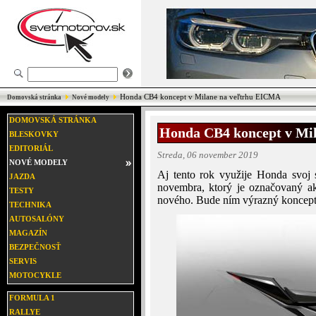
Honda CB4 koncept v Milane na veľtrhu EICMA
Domovská stránka
Nové modely
DOMOVSKÁ STRÁNKA
Honda CB4 koncept v Mi
BLESKOVKY
EDITORIÁL
Streda, 06 november 2019
NOVÉ MODELY
Aj tento rok využije Honda svoj
JAZDA
novembra, ktorý je označovaný ak
TESTY
nového. Bude ním výrazný konce
TECHNIKA
AUTOSALÓNY
MAGAZÍN
BEZPEČNOSŤ
SERVIS
MOTOCYKLE
FORMULA 1
RALLYE