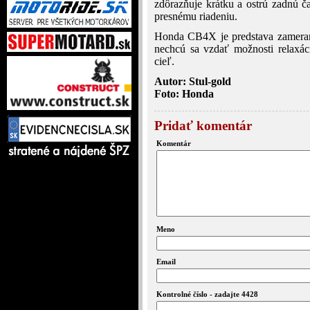
zdôrazňuje krátku a ostrú zadnú ča
presnému riadeniu.
Honda CB4X je predstava zameraná 
nechcú sa vzdať možnosti relaxác
cieľ.
Autor: Stul-gold
Foto: Honda
Pridať komentár
Komentár
Meno
Email
Kontrolné číslo - zadajte 4428