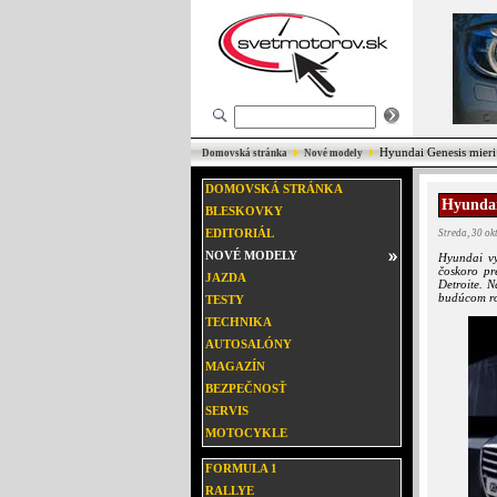
Hyundai Genesis mieri
Domovská stránka
Nové modely
DOMOVSKÁ STRÁNKA
Hyundai
BLESKOVKY
EDITORIÁL
Streda, 30 o
NOVÉ MODELY
Hyundai vy
čoskoro pr
JAZDA
Detroite. N
budúcom r
TESTY
TECHNIKA
AUTOSALÓNY
MAGAZÍN
BEZPEČNOSŤ
SERVIS
MOTOCYKLE
FORMULA 1
RALLYE