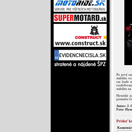
Po prvý ra
stabilitu v
raz bude m
rozdeľovan
stabilitu n
Hyundai z
premiére G
Autor: J. 
Foto: Hyu
Pridať k
Komentár