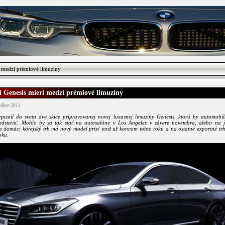
 medzi prémiové limuzíny
 Genesis mieri medzi prémiové limuzíny
któber 2013
pustil do sveta dve skice pripravovanej novej luxusnej limuzíny Genesis, ktorú by automobi
edstaviť. Mohlo by sa tak stať na autosalóne v Los Angeles v závere novembra, alebo na
a domáci kórejský trh má nový model prísť totiž už koncom tohto roku a na ostatné exportné tr
oku.