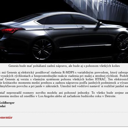
Genesis bude mať poháňanú zadnú nápravu, ale bude aj s pohonom všetkých kolies
z má Genesis aj elektrický posilňovač riadenia R-MDPS s variabilným prevodom, ktorý zabezpe
o vysokých rýchlostiach a bezprostrednejšie reakcie riadenia pri malej a strednej rýchlosti. Pod
ať Genesis aj verziu s vlastným systémom pohonu všetkých kolies HTRAC. Ten elektronic
ie krútiaceho momentu medzi prednou a zadnou nápravou podľa jazdných podmienok a výrazn
a šmykľavom povrchu a pri jazde v zákrutách. Umožní tiež vodičovi nastaviť si rozličné jazdné na
atiaľ neprezradil rozmery nového modelu ani pohonné jednotky. To všetko bude zrejme z
enesisu možno už onedlho v Los Angeles alebo až začiatkom budúceho roku v Detroite.
Goldberger
ndai
omentár