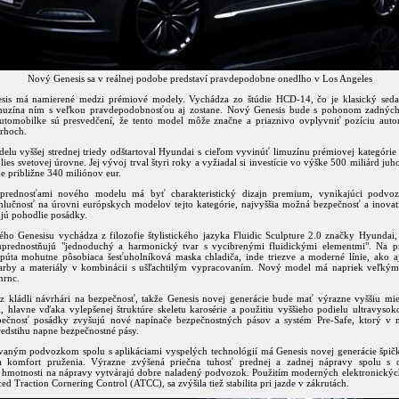
Nový Genesis sa v reálnej podobe predstaví pravdepodobne onedlho v Los Angeles
is má namierené medzi prémiové modely. Vychádza zo štúdie HCD-14, čo je klasický seda
muzína ním s veľkou pravdepodobnosťou aj zostane. Nový Genesis bude s pohonom zadných
automobilke sú presvedčení, že tento model môže značne a priaznivo ovplyvniť pozíciu aut
trhoch.
delu vyššej strednej triedy odštartoval Hyundai s cieľom vyvinúť limuzínu prémiovej kategóri
ies svetovej úrovne. Jej vývoj trval štyri roky a vyžiadal si investície vo výške 500 miliárd ju
e približne 340 miliónov eur.
prednosťami nového modelu má byť charakteristický dizajn premium, vynikajúci podvoz
hlučnosť na úrovni európskych modelov tejto kategórie, najvyššia možná bezpečnosť a inovat
ujú pohodlie posádky.
ého Genesisu vychádza z filozofie štylistického jazyka Fluidic Sculpture 2.0 značky Hyundai,
uprednostňujú "jednoduchý a harmonický tvar s vycibrenými fluidickými elementmi". Na pr
upúta mohutne pôsobiaca šesťuholníková maska chladiča, inde triezve a moderné línie, ako a
arby a materiály v kombinácii s ušľachtilým vypracovaním. Nový model má napriek veľk
mrnc.
z kládli návrhári na bezpečnosť, takže Genesis novej generácie bude mať výrazne vyššiu mie
i, hlavne vďaka vylepšenej štruktúre skeletu karosérie a použitiu vyššieho podielu ultravysok
pečnosť posádky zvyšujú nové napínače bezpečnostných pásov a systém Pre-Safe, ktorý v 
predstihu napne bezpečnostné pásy.
vaným podvozkom spolu s aplikáciami vyspelých technológií má Genesis novej generácie špič
 a komfort pruženia. Výrazne zvýšená priečna tuhosť prednej a zadnej nápravy spolu s
 hmotnosti na nápravy vytvárajú dobre naladený podvozok. Použitím moderných elektronickýc
d Traction Cornering Control (ATCC), sa zvýšila tiež stabilita pri jazde v zákrutách.