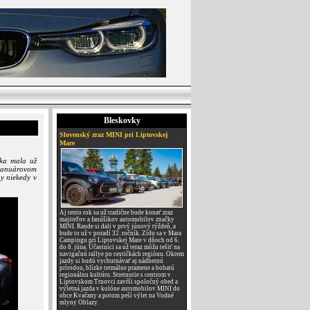
Bleskovky
Slovenský zraz MINI pri Liptovskej
Mare
lka mala už
 januárovom
hy niekedy v
Aj tento rok sa už tradične bude konať zraz
majiteľov a fanúšikov automobilov značky
MINI. Rande si dali v prvý júnový týždeň, a
bude to už v poradí 32. ročník. Zídu sa v Mara
Campingu pri Liptovskej Mare v dňoch od 6.
do 8. júna. Účastníci sa už teraz môžu tešiť na
navigačnú rallye po cestičkách regiónu. Okrem
jazdy si budú vychutnávať aj nádhernú
prírodou, blízke termálne pramene a bohatú
regionálnu kultúru. Stretnutie s centrom v
Liptovskom Trnovci zavŕši spoločný obed a
výletná jazda v kolóne automobilov MINI do
obce Kvačany a potom peší výlet na Vodné
mlyny Oblazy.