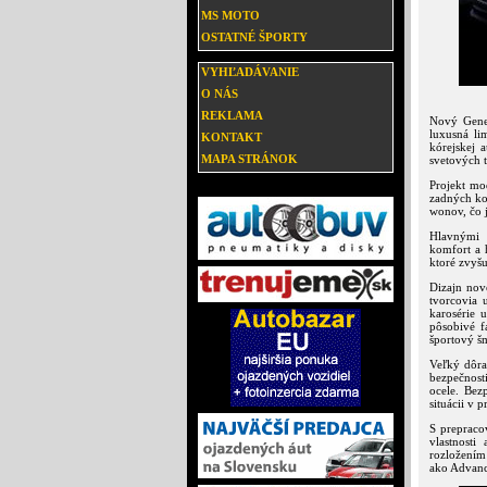
MS MOTO
OSTATNÉ ŠPORTY
VYHĽADÁVANIE
O NÁS
REKLAMA
Nový Genes
luxusná li
KONTAKT
kórejskej 
MAPA STRÁNOK
svetových 
Projekt mo
zadných kol
wonov, čo j
Hlavnými 
komfort a 
ktoré zvyš
Dizajn nov
tvorcovia 
karosérie 
pôsobivé f
športový š
Veľký dôra
bezpečnost
ocele. Bez
situácii v 
S prepraco
vlastnosti
rozložením
ako Advance