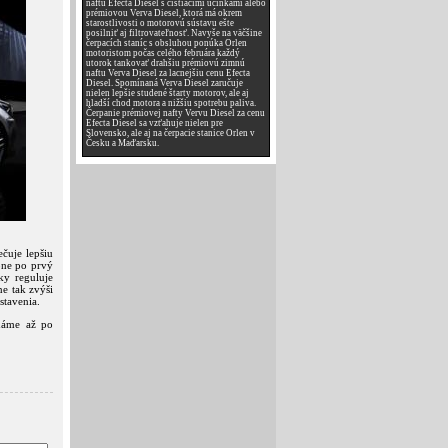
naftu Efecta Diesel s čistiacimi účinkami alebo
prémiovou Verva Diesel, ktorá má okrem
starostlivosti o motorovú sústavu ešte
posilniť aj filtrovateľnosť. Navyše na väčšine
čerpacích staníc s obsluhou ponúka Orlen
motoristom počas celého februára každý
utorok tankovať drahšiu prémiovú zimnú
naftu Verva Diesel za lacnejšiu cenu Efecta
Diesel. Spomínaná Verva Diesel zaručuje
nielen lepšie studené štarty motorov, ale aj
hladší chod motora a nižšiu spotrebu paliva.
Čerpanie prémiovej nafty Vervu Diesel za cenu
Efecta Diesel sa vzťahuje nielen pre
Slovensko, ale aj na čerpacie stanice Orlen v
Česku a Maďarsku.
čuje lepšiu
obne po prvý
ky reguluje
e tak zvýši
stavenia.
náme až po