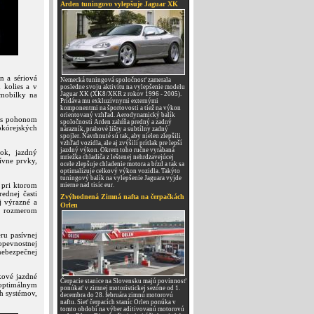
Arden tuningovo vylepšuje Jaguar XK
n a sériová
Nemecká tuningová spoločnosť zamerala
 kolies a v
posledne svoju aktivitu na vylepšenie modelu
omobilky na
Jaguar XK (XK8/XKR z rokov 1996 - 2005).
Pridáva mu exkluzívnymi externými
komponentmi na športovosti a tiež na výkon
orientovaný vzhľad. Aerodynamický balík
e s pohonom
spoločnosti Arden zahŕňa predný a zadný
hokórejských
nárazník, prahové lišty a subtílny zadný
spojler. Navrhnuté sú tak, aby nielen zlepšili
vzhľad vozidla, ale aj zvýšili prítlak pre lepší
jazdný výkon. Okrem toho ručne vyrábaná
ok, jazdný
mriežka chladiča z leštenej nehrdzavejúcej
ívne prvky,
ocele zlepšuje chladenie motora a bŕzd a tak sa
optimalizuje celkový výkon vozidla. Takýto
tuningový balík na vylepšenie Jaguara vyjde
 pri ktorom
mierne nad tisíc eur.
ednej časti
Zvýhodnená Zimná nafta na čerpačkách
j výrazné a
Orlen
ým rozmerom
ru pasívnej
opevnostnej
nebezpečnej
kové jazdné
Čerpacie stanice na Slovensku majú povinnosť
 optimálnym
ponúkať v zimnej motoristickej sezóne od 1.
h systémov,
decembra do 28. februára zimnú motorovú
naftu. Sieť čerpacích staníc Orlen ponúka v
tomto období na výber aditivovanú motorovú