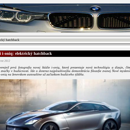
ický hatchback
 i-oniq: elektrický hatchback
arec 2012
erejnil prvú fotografiu novej štúdie i-oniq, ktorá prezentuje novú technológiu a dizajn, čí
značky v budúcnosti. Ide o doteraz najpôsobivejšiu demonštráciu filozofie zvanej Nové myslen
–oniq na ženevskom autosalóne už začiatkom budúceho týždňa.