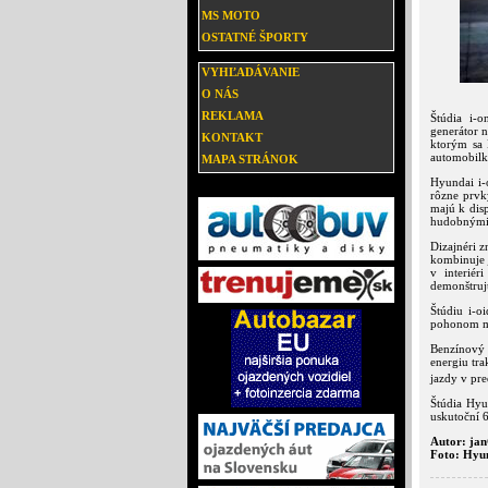
MS MOTO
OSTATNÉ ŠPORTY
VYHĽADÁVANIE
O NÁS
REKLAMA
Štúdia i-
generátor 
KONTAKT
ktorým sa 
automobilk
MAPA STRÁNOK
Hyundai i-
rôzne prvky
majú k dis
hudobnými 
Dizajnéri z
kombinuje j
v interiér
demonštruj
Štúdiu i-o
pohonom má
Benzínový 
energiu tr
jazdy v pr
Štúdia Hyu
uskutoční 
Autor: ja
Foto: Hyu