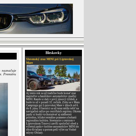
Bleskovky
Slovenský zraz MINI pri Liptovskej
Mare
m naznačuje
ie. Premiéru
Aj tento rok sa už tradične bude konať zraz
majiteľov a fanúšikov automobilov značky
MINI. Rande si dali v prvý júnový týždeň, a
bude to už v poradí 32. ročník. Zídu sa v Mara
Campingu pri Liptovskej Mare v dňoch od 6.
do 8. júna. Účastníci sa už teraz môžu tešiť na
navigačnú rallye po cestičkách regiónu. Okrem
jazdy si budú vychutnávať aj nádhernú
prírodou, blízke termálne pramene a bohatú
regionálnu kultúru. Stretnutie s centrom v
Liptovskom Trnovci zavŕši spoločný obed a
výletná jazda v kolóne automobilov MINI do
obce Kvačany a potom peší výlet na Vodné
mlyny Oblazy.