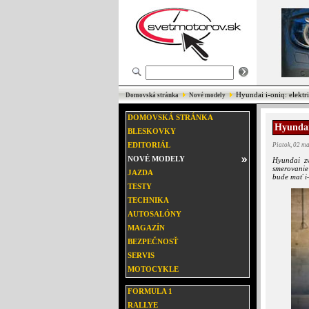
Hyundai i-oniq: elektr
Domovská stránka
Nové modely
DOMOVSKÁ STRÁNKA
Hyundai
BLESKOVKY
EDITORIÁL
Piatok, 02 m
NOVÉ MODELY
Hyundai zv
smerovanie 
JAZDA
bude mať i
TESTY
TECHNIKA
AUTOSALÓNY
MAGAZÍN
BEZPEČNOSŤ
SERVIS
MOTOCYKLE
FORMULA 1
RALLYE