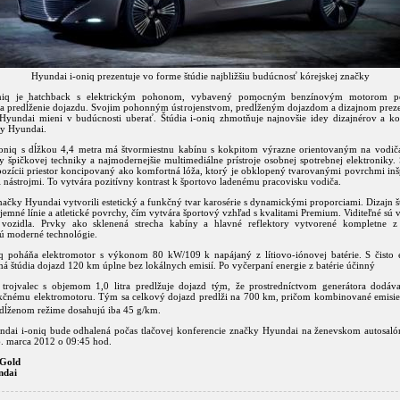
Hyundai i-oniq prezentuje vo forme štúdie najbližšiu budúcnosť kórejskej značky
oniq je hatchback s elektrickým pohonom, vybavený pomocným benzínovým motorom p
na predĺženie dojazdu. Svojim pohonným ústrojenstvom, predĺženým dojazdom a dizajnom preze
Hyundai mieni v budúcnosti uberať. Štúdia i-oniq zhmotňuje najnovšie idey dizajnérov a ko
y Hyundai.
oniq s dĺžkou 4,4 metra má štvormiestnu kabínu s kokpitom výrazne orientovaným na vodič
 špičkovej techniky a najmodernejšie multimediálne prístroje osobnej spotrebnej elektroniky.
pozícii priestor koncipovaný ako komfortná lóža, ktorý je obklopený tvarovanými povrchmi in
nástrojmi. To vytvára pozitívny kontrast k športovo ladenému pracovisku vodiča.
načky Hyundai vytvorili estetický a funkčný tvar karosérie s dynamickými proporciami. Dizajn š
emné línie a atletické povrchy, čím vytvára športový vzhľad s kvalitami Premium. Viditeľné sú v 
i vozidla. Prvky ako sklenená strecha kabíny a hlavné reflektory vytvorené kompletne
ú moderné technológie.
iq poháňa elektromotor s výkonom 80 kW/109 k napájaný z lítiovo-iónovej batérie. S čisto 
 štúdia dojazd 120 km úplne bez lokálnych emisií. Po vyčerpaní energie z batérie účinný
trojvalec s objemom 1,0 litra predlžuje dojazd tým, že prostredníctvom generátora dodáva
akčnému elektromotoru. Tým sa celkový dojazd predĺži na 700 km, pričom kombinované emisi
edĺženom režime dosahujú iba 45 g/km.
ndai i-oniq bude odhalená počas tlačovej konferencie značky Hyundai na ženevskom autosalón
6. marca 2012 o 09:45 hod.
nGold
ndai