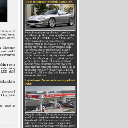
Arden tuningovo vylepšuje Jaguar XK
oháňajúcim
Nemecká tuningová spoločnosť zamerala
ntuje smer,
posledne svoju aktivitu na vylepšenie modelu
nštruktérov
Jaguar XK (XK8/XKR z rokov 1996 - 2005).
Pridáva mu exkluzívnymi externými
komponentmi na športovosti a tiež na výkon
orientovaný vzhľad. Aerodynamický balík
a. Obsahuje
spoločnosti Arden zahŕňa predný a zadný
 Spolujazdci
nárazník, prahové lišty a subtílny zadný
špirovanými
spojler. Navrhnuté sú tak, aby nielen zlepšili
vzhľad vozidla, ale aj zvýšili prítlak pre lepší
jazdný výkon. Okrem toho ručne vyrábaná
mriežka chladiča z leštenej nehrdzavejúcej
túdie i-oniq
ocele zlepšuje chladenie motora a bŕzd a tak sa
exteriéri aj
optimalizuje celkový výkon vozidla. Takýto
 z LED diód
tuningový balík na vylepšenie Jaguara vyjde
mierne nad tisíc eur.
Zvýhodnená Zimná nafta na čerpačkách
elektrickým
Orlen
 elektrickú
e CO
počas
2
e, ktorá sa
Čerpacie stanice na Slovensku majú povinnosť
ponúkať v zimnej motoristickej sezóne od 1.
decembra do 28. februára zimnú motorovú
naftu. Sieť čerpacích staníc Orlen ponúka v
tomto období na výber aditivovanú motorovú