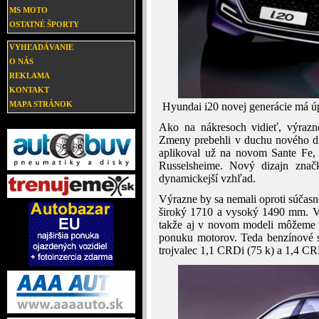
MS MOTO
OSTATNÉ ŠPORTY
VYHĽADÁVANIE
O NÁS
REKLAMA
KONTAKT
MAPA STRÁNOK
Hyundai i20 novej generácie má ú
Ako na nákresoch vidieť, výrazne
Zmeny prebehli v duchu nového di
aplikoval už na novom Sante Fe, 
Russelsheime. Nový dizajn znač
dynamickejší vzhľad.
Výrazne by sa nemali oproti súča
široký 1710 a vysoký 1490 mm. Ve
takže aj v novom modeli môžeme 
ponuku motorov. Teda benzínové s 
trojvalec 1,1 CRDi (75 k) a 1,4 CR