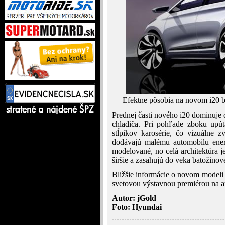
Efektne pôsobia na novom i20 bo
Prednej časti nového i20 dominuje
chladiča. Pri pohľade zboku upú
stĺpikov karosérie, čo vizuálne z
dodávajú malému automobilu energ
modelované, no celá architektúra j
širšie a zasahujú do veka batožinov
Bližšie informácie o novom modeli 
svetovou výstavnou premiérou na au
Autor: jGold
Foto: Hyundai