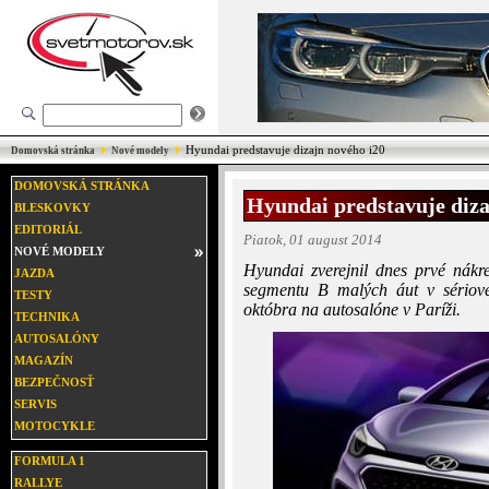
Hyundai predstavuje dizajn nového i20
Domovská stránka
Nové modely
DOMOVSKÁ STRÁNKA
Hyundai predstavuje diza
BLESKOVKY
EDITORIÁL
Piatok, 01 august 2014
NOVÉ MODELY
Hyundai zverejnil dnes prvé nákr
JAZDA
segmentu B malých áut v sériov
TESTY
októbra na autosalóne v Paríži.
TECHNIKA
AUTOSALÓNY
MAGAZÍN
BEZPEČNOSŤ
SERVIS
MOTOCYKLE
FORMULA 1
RALLYE