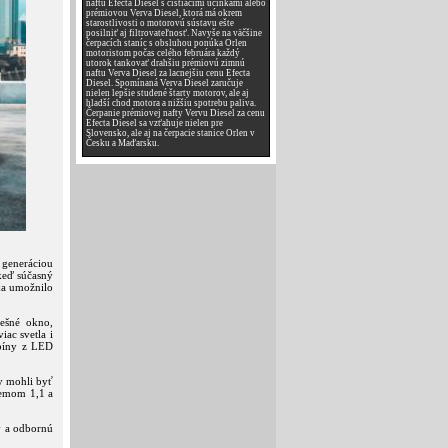
naftu Efecta Diesel s čistiacimi účinkami alebo
prémiovou Verva Diesel, ktorá má okrem
starostlivosti o motorovú sústavu ešte
posilniť aj filtrovateľnosť. Navyše na väčšine
čerpacích staníc s obsluhou ponúka Orlen
motoristom počas celého februára každý
utorok tankovať drahšiu prémiovú zimnú
naftu Verva Diesel za lacnejšiu cenu Efecta
Diesel. Spomínaná Verva Diesel zaručuje
nielen lepšie studené štarty motorov, ale aj
hladší chod motora a nižšiu spotrebu paliva.
Čerpanie prémiovej nafty Vervu Diesel za cenu
Efecta Diesel sa vzťahuje nielen pre
Slovensko, ale aj na čerpacie stanice Orlen v
Česku a Maďarsku.
 generáciou
keď súčasný
ka umožnilo
rešné okno,
iac svetla i
abíny z LED
y mohli byť
jemom 1,1 a
v a odbornú