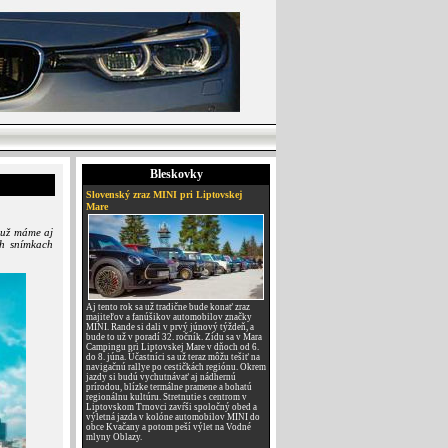
Bleskovky
Slovenský zraz MINI pri Liptovskej
Mare
 už máme aj
ch snímkach
Aj tento rok sa už tradične bude konať zraz
majiteľov a fanúšikov automobilov značky
MINI. Rande si dali v prvý júnový týždeň, a
bude to už v poradí 32. ročník. Zídu sa v Mara
Campingu pri Liptovskej Mare v dňoch od 6.
do 8. júna. Účastníci sa už teraz môžu tešiť na
navigačnú rallye po cestičkách regiónu. Okrem
jazdy si budú vychutnávať aj nádhernú
prírodou, blízke termálne pramene a bohatú
regionálnu kultúru. Stretnutie s centrom v
Liptovskom Trnovci zavŕši spoločný obed a
výletná jazda v kolóne automobilov MINI do
obce Kvačany a potom peší výlet na Vodné
mlyny Oblazy.