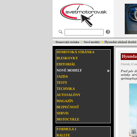
Hyundai ukázal druhú 
Domovská stránka
Nové modely
DOMOVSKÁ STRÁNKA
Hyundai
BLESKOVKY
EDITORIÁL
Utorok, 12 a
NOVÉ MODELY
Pred pár d
snímky sér
JAZDA
sprístupňuj
TESTY
TECHNIKA
AUTOSALÓNY
MAGAZÍN
BEZPEČNOSŤ
SERVIS
MOTOCYKLE
FORMULA 1
RALLYE