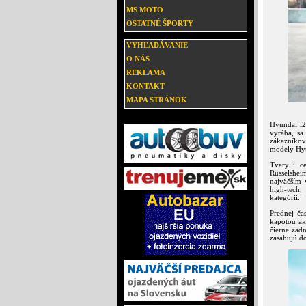
MS MOTO
OSTATNÉ ŠPORTY
VYHĽADÁVANIE
O NÁS
REKLAMA
KONTAKT
MAPA STRÁNOK
Hyundai i2
vyrába, sa
zákazníkov
modely Hy
Tvary i c
Rüsselshei
najväčším
high-tech
kategórii.
Prednej ča
kapotou ak
čierne zadn
zasahujú do