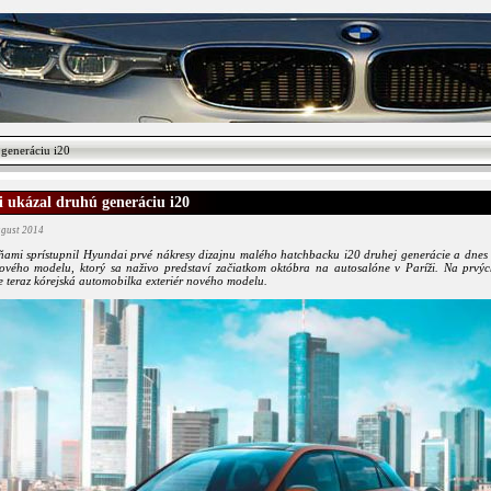
generáciu i20
 ukázal druhú generáciu i20
ugust 2014
ňami sprístupnil Hyundai prvé nákresy dizajnu malého hatchbacku i20 druhej generácie a dnes
iového modelu, ktorý sa naživo predstaví začiatkom októbra na autosalóne v Paríži. Na prvý
e teraz kórejská automobilka exteriér nového modelu.