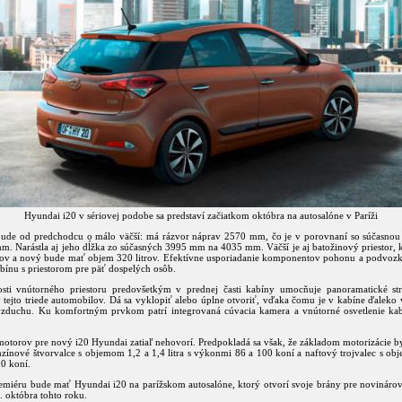
Hyundai i20 v sériovej podobe sa predstaví začiatkom októbra na autosalóne v Paríži
ude od predchodcu o málo väčší: má rázvor náprav 2570 mm, čo je v porovnaní so súčasnou
mm. Narástla aj jeho dĺžka zo súčasných 3995 mm na 4035 mm. Väčší je aj batožinový priestor, 
rov a nový bude mať objem 320 litrov. Efektívne usporiadanie komponentov pohonu a podvoz
bínu s priestorom pre päť dospelých osôb.
osti vnútorného priestoru predovšetkým v prednej časti kabíny umocňuje panoramatické st
 tejto triede automobilov. Dá sa vyklopiť alebo úplne otvoriť, vďaka čomu je v kabíne ďaleko v
vzduchu. Ku komfortným prvkom patrí integrovaná cúvacia kamera a vnútorné osvetlenie k
otorov pre nový i20 Hyundai zatiaľ nehovorí. Predpokladá sa však, že základom motorizácie b
nzínové štvorvalce s objemom 1,2 a 1,4 litra s výkonmi 86 a 100 koní a naftový trojvalec s ob
0 koní.
emiéru bude mať Hyundai i20 na parížskom autosalóne, ktorý otvorí svoje brány pre novináro
. októbra tohto roku.