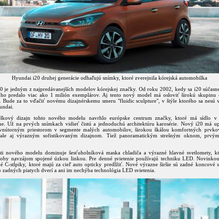
Hyundai i20 druhej generácie odhaľujú snímky, ktoré zverejnila kórejská automobilka
0 je jedným z najpredávanejších modelov kórejskej značky. Od roku 2002, kedy sa i20 súčasne
 ho predalo viac ako 1 milión exemplárov. Aj tento nový model má osloviť širokú skupinu
. Bude za to vďačiť novému dizajnérskemu smeru "fluidic sculpture", v štýle ktorého sa nesú 
undai.
elkový dizajn tohto nového modelu navrhlo európske centrum značky, ktoré má sídlo 
me. Už na prvých snímkach vidieť čistú a jednoduchú architektúru karosérie. Nový i20 má u
 vnútorným priestorom v segmente malých automobilov, širokou škálou komfortných prvko
, ale aj výrazným sofistikovaným dizajnom. Tiež panoramatickým strešným oknom, prvým
sti nového modelu dominuje šesťuholníková maska chladiča a výrazné hlavné svetlomety, k
oby navzájom spojené úzkou linkou. Pre denné svietenie používajú techniku LED. Novinkou
é C-stĺpiky, ktoré majú za cieľ auto opticky predĺžiť. Nové výrazne širšie sú zadné koncové s
 zadných piatych dverí a ani im nechýba technológia LED svietenia.