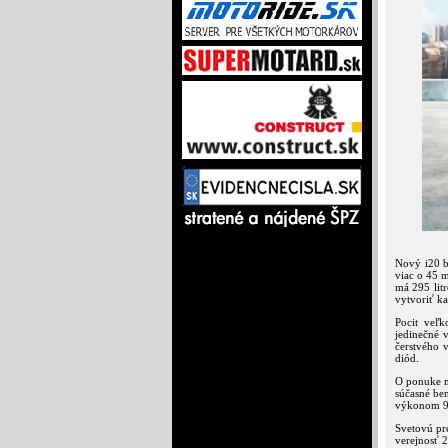
Nový i20 b
viac o 45 
má 295 lit
vytvoriť ka
Pocit veľk
jedinečné v
čerstvého 
diód.
O ponuke m
súčasné be
výkonom 9
Svetovú pr
verejnosť 2