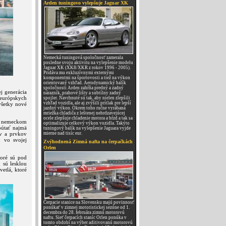
Arden tuningovo vylepšuje Jaguar XK
Nemecká tuningová spoločnosť zamerala
posledne svoju aktivitu na vylepšenie modelu
Jaguar XK (XK8/XKR z rokov 1996 - 2005).
Pridáva mu exkluzívnymi externými
komponentmi na športovosti a tiež na výkon
orientovaný vzhľad. Aerodynamický balík
spoločnosti Arden zahŕňa predný a zadný
j generácia
nárazník, prahové lišty a subtílny zadný
 európskych
spojler. Navrhnuté sú tak, aby nielen zlepšili
vzhľad vozidla, ale aj zvýšili prítlak pre lepší
všetky nové
jazdný výkon. Okrem toho ručne vyrábaná
mriežka chladiča z leštenej nehrdzavejúcej
ocele zlepšuje chladenie motora a bŕzd a tak sa
v nemeckom
optimalizuje celkový výkon vozidla. Takýto
pútať najmä
tuningový balík na vylepšenie Jaguara vyjde
v a prvkov
mierne nad tisíc eur.
 vo svojej
Zvýhodnená Zimná nafta na čerpačkách
Orlen
toré sú pod
 sú lesklou
vetlá, ktoré
Čerpacie stanice na Slovensku majú povinnosť
ponúkať v zimnej motoristickej sezóne od 1.
decembra do 28. februára zimnú motorovú
naftu. Sieť čerpacích staníc Orlen ponúka v
tomto období na výber aditivovanú motorovú