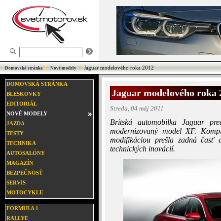
Jaguar modelového roka 2012
Domovská stránka
Nové modely
DOMOVSKÁ STRÁNKA
Jaguar modelového roka 
BLESKOVKY
EDITORIÁL
Streda, 04 máj 2011
NOVÉ MODELY
Britská automobilka Jaguar pr
JAZDA
modernizovaný model XF. Komple
TESTY
modifikáciou prešla zadná časť
TECHNIKA
technických inovácií.
AUTOSALÓNY
MAGAZÍN
BEZPEČNOSŤ
SERVIS
MOTOCYKLE
FORMULA 1
RALLYE