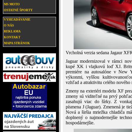
MS MOTO
OSTATNÉ ŠPORTY
VYHĽADÁVANIE
O NÁS
REKLAMA
KONTAKT
MAPA STRÁNOK
Vrcholná verzia sedana Jagaur XF
Jaguar modernizoval v rámci no
kupé XK i vlajkovú loď XJ. Brits
premiére na autosalóne v New Y
výkonmi, vyššou kultivovanosťo
vzhľad a atraktivitu celého nového
Zmeny na exteriéri modelu XF prez
zmeny sú viditeľné na prvý pohľad
zasahujú viac do šírky. Z vonkaj
písmena J (Jaguar). Zmenená je tie
Nová a širšia mriežka chladiča má
doplnený o najmodernejšie techno
hospodárnejšie.