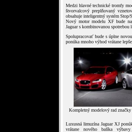
Medzi hlavné technické tromfy mod
štvorvalcový preplňovaný vznetov
obsahuje inteligentný systém Stop/S
Nový motor modelu XF bude najh
Jaguar s kombinovanou spotrebou l
Spolupracovať bude s úplne novou
ponúka mnoho výhod vrátane lepšej 
Kompletný modelový rad značky 
Luxusná limuzína Jaguar XJ ponúka
vrátane nového balíka výbavy