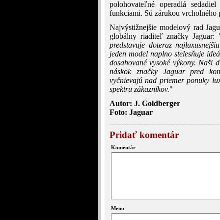
polohovateľné operadlá sedadie
funkciami. Sú zárukou vrcholného pô
Najvýstižnejšie modelový rad Jagu
globálny riaditeľ značky Jaguar: 
predstavuje doteraz najluxusnejš
jeden model naplno stelesňuje ideá
dosahované vysoké výkony. Naši diz
náskok značky Jaguar pred konk
vyčnievajú nad priemer ponuky lux
spektru zákazníkov.
"
Autor: J. Goldberger
Foto: Jaguar
Pridať komentár
Komentár
Meno