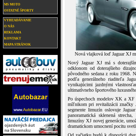
MS MOTO
OSTATNÉ ŠPORTY
VYHĽADÁVANIE
O NÁS
REKLAMA
KONTAKT
MAPA STRÁNOK
Nová vlajková loď Jaguar XJ má
Nový Jaguar XJ má s doterajším
odklonom od doterajšieho dizajno
pôvodného sedana z roku 1968. N
podľa generálneho riaditeľa Jag
vynikajúcimi jazdnými vlastnosťa
ultimatívneho športového luxusnéh
Po úspechoch modelov XK a XF je
míľnikom pri revitalizácii značky
segmente limuzín oslovuje Jagua
panoramatická sklenená strecha, 
limuzíny XJ novej generácie, umož
dramatickom umocnení pocitu svetla
Od začiatku budú k dispozícii dv