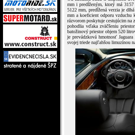
mm i predĺženým, ktorý má 3157 
5122 mm, predĺžená verzia je dl
mm a koeficient odporu vzduchu k
rázvorom poskytuje cestujúcim na z
pohodlia vďaka zväčšeniu priest
batožinový priestor objem 520 litro
je prevádzková hmotnosť Jaguara
svojej triede najľahšou limuzínou n