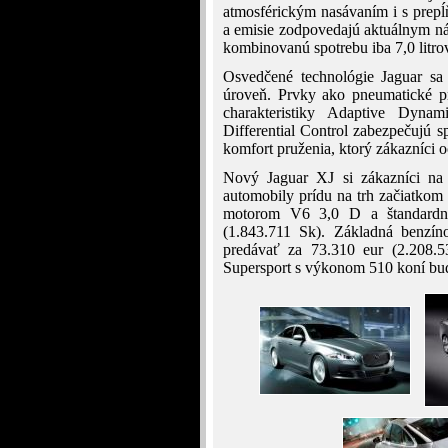
atmosférickým nasávaním i s prep
a emisie zodpovedajú aktuálnym n
kombinovanú spotrebu iba 7,0 litr
Osvedčené technológie Jaguar sa
úroveň. Prvky ako pneumatické pr
charakteristiky Adaptive Dynam
Differential Control zabezpečujú 
komfort pruženia, ktorý zákazníci 
Nový Jaguar XJ si zákazníci na
automobily prídu na trh začiatko
motorom V6 3,0 D a štandardn
(1.843.711 Sk). Základná benzí
predávať za 73.310 eur (2.208.
Supersport s výkonom 510 koní bud