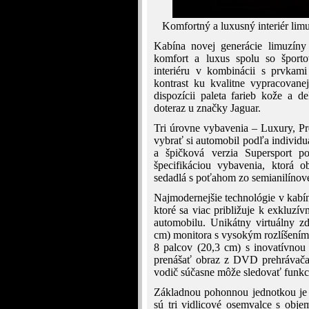
Komfortný a luxusný interiér lim
Kabína novej generácie limuzín
komfort a luxus spolu so šport
interiéru v kombinácii s prvkami
kontrast ku kvalitne vypracovane
dispozícii paleta farieb kože a 
doteraz u značky Jaguar.
Tri úrovne vybavenia – Luxury, P
vybrať si automobil podľa individ
a špičková verzia Supersport p
špecifikáciou vybavenia, ktorá o
sedadlá s poťahom zo semianilínove
Najmodernejšie technológie v kabín
ktoré sa viac približuje k exkluz
automobilu. Unikátny virtuálny zd
cm) monitora s vysokým rozlíšení
8 palcov (20,3 cm) s inovatívno
prenášať obraz z DVD prehrávača,
vodič súčasne môže sledovať funkci
Základnou pohonnou jednotkou je
sú tri vidlicové osemvalce s obj