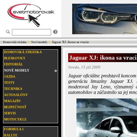
Jaguar XJ: ikona sa vracia
Domovská stránka
Nové modely
DOMOVSKÁ STRÁNKA
Jaguar XJ: ikona sa vrac
BLESKOVKY
EDITORIÁL
Streda, 15 júl 2009
NOVÉ MODELY
Jaguar oficiálne predstavil koncom
JAZDA
generáciu limuzíny Jaguar XJ. 
TESTY
moderoval Jay Leno, významný a
TECHNIKA
automobilov a zúčastnilo sa jej m
AUTOSALÓNY
MAGAZÍN
BEZPEČNOSŤ
SERVIS
MOTOCYKLE
FORMULA 1
RALLYE