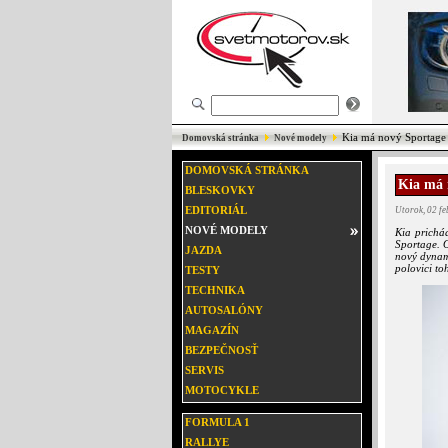
Kia má nový Sportage
Domovská stránka
Nové modely
DOMOVSKÁ STRÁNKA
Kia má 
BLESKOVKY
EDITORIÁL
Utorok, 02 f
NOVÉ MODELY
Kia prichá
Sportage. O
JAZDA
nový dynami
polovici to
TESTY
TECHNIKA
AUTOSALÓNY
MAGAZÍN
BEZPEČNOSŤ
SERVIS
MOTOCYKLE
FORMULA 1
RALLYE