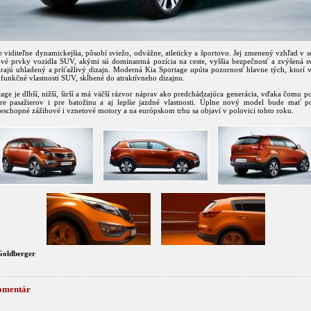
 viditeľne dynamickejšia, pôsobí sviežo, odvážne, atleticky a športovo. Jej zmenený vzhľad v 
ové prvky vozidla SUV, akými sú dominantná pozícia na ceste, vyššia bezpečnosť a zvýšená sv
árajú uhladený a príťažlivý dizajn. Moderná Kia Sportage upúta pozornosť hlavne tých, ktorí 
 funkčné vlastnosti SUV, skĺbené do atraktívneho dizajnu.
ge je dlhší, nižší, širší a má väčší rázvor náprav ako predchádzajúca generácia, vďaka čomu 
pre pasažierov i pre batožinu a aj lepšie jazdné vlastnosti. Úplne nový model bude mať 
eschopné zážihové i vznetové motory a na európskom trhu sa objaví v polovici tohto roku.
Goldberger
omentár