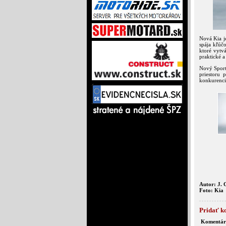
Nová Kia je
spája kľúč
ktoré vytv
praktické a
Nový Sporta
priestoru 
konkurenci
Autor: J. 
Foto: Kia
Pridať k
Komentár