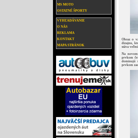
MS MOTO
OSTATNÉ ŠPORTY
VYHĽADÁVANIE
O NÁS
REKLAMA
KONTAKT
Obraz o v
dizajnu, k
MAPA STRÁNOK
stáva veľmi
Na novom 
prvkom čel
dominujú s
prvkom zadn