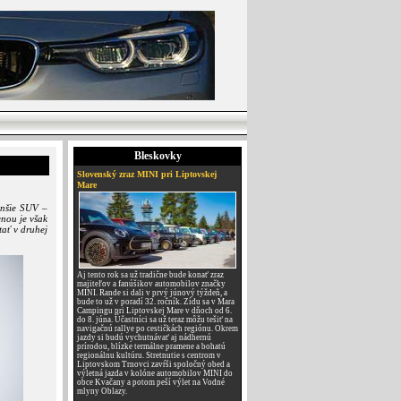
Bleskovky
Slovenský zraz MINI pri Liptovskej
Mare
enšie SUV –
enou je však
tať v druhej
Aj tento rok sa už tradične bude konať zraz
majiteľov a fanúšikov automobilov značky
MINI. Rande si dali v prvý júnový týždeň, a
bude to už v poradí 32. ročník. Zídu sa v Mara
Campingu pri Liptovskej Mare v dňoch od 6.
do 8. júna. Účastníci sa už teraz môžu tešiť na
navigačnú rallye po cestičkách regiónu. Okrem
jazdy si budú vychutnávať aj nádhernú
prírodou, blízke termálne pramene a bohatú
regionálnu kultúru. Stretnutie s centrom v
Liptovskom Trnovci zavŕši spoločný obed a
výletná jazda v kolóne automobilov MINI do
obce Kvačany a potom peší výlet na Vodné
mlyny Oblazy.