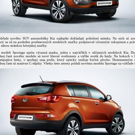
zhľade nového SUV automobilky Kia najlepšie dokladajú priložené snímky. Na nich sú zr
torý sa už na posledne predstavených modeloch značky podpisoval výrazným rukopisom a práv
 silnou stránkou kórejskej značky.
modeli Sportage upúta výrazná maska, jedna z najväčších v súčasných modeloch Kia. D
nej časti nového modelu sú nové hlavné svetlomety a väčšie svetlá do hmly. Na bokoch v h
túpajúce linky, v spodnej zasa prelis, ktorý opticky znižuje bočnú plochu. Dominantným
ej časti sú masívne C-stĺpiky. Všetky tieto zmeny pridali novému modelu Sportage na vzhľade i