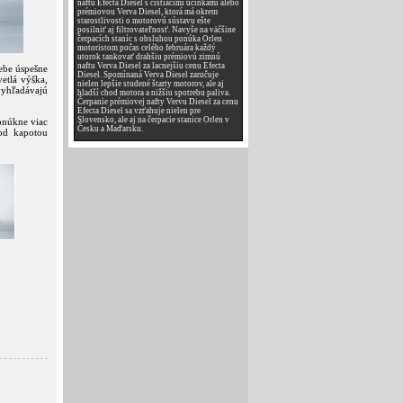
naftu Efecta Diesel s čistiacimi účinkami alebo
prémiovou Verva Diesel, ktorá má okrem
starostlivosti o motorovú sústavu ešte
posilniť aj filtrovateľnosť. Navyše na väčšine
čerpacích staníc s obsluhou ponúka Orlen
motoristom počas celého februára každý
utorok tankovať drahšiu prémiovú zimnú
naftu Verva Diesel za lacnejšiu cenu Efecta
sebe úspešne
Diesel. Spomínaná Verva Diesel zaručuje
etlá výška,
nielen lepšie studené štarty motorov, ale aj
vyhľadávajú
hladší chod motora a nižšiu spotrebu paliva.
Čerpanie prémiovej nafty Vervu Diesel za cenu
Efecta Diesel sa vzťahuje nielen pre
Slovensko, ale aj na čerpacie stanice Orlen v
ponúkne viac
Česku a Maďarsku.
pod kapotou