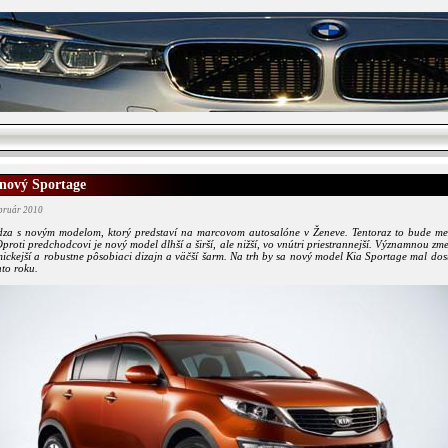
nový Sportage
ebruár 2010
dza s novým modelom, ktorý predstaví na marcovom autosalóne v Ženeve. Tentoraz to bude m
proti predchodcovi je nový model dlhší a širší, ale nižší, vo vnútri priestrannejší. Významnou zm
ckejší a robustne pôsobiaci dizajn a väčší šarm. Na trh by sa nový model Kia Sportage mal dos
hto roku.