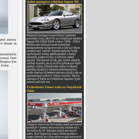
Arden tuningovo vylepšuje Jaguar XK
Nemecká tuningová spoločnosť zamerala
posledne svoju aktivitu na vylepšenie modelu
ejmé zmeny
Jaguar XK (XK8/XKR z rokov 1996 - 2005).
e dizajn sa
Pridáva mu exkluzívnymi externými
komponentmi na športovosti a tiež na výkon
orientovaný vzhľad. Aerodynamický balík
ominantným
spoločnosti Arden zahŕňa predný a zadný
nárazník, prahové lišty a subtílny zadný
ornej časti
spojler. Navrhnuté sú tak, aby nielen zlepšili
 dizajnovým
vzhľad vozidla, ale aj zvýšili prítlak pre lepší
 kráse.
jazdný výkon. Okrem toho ručne vyrábaná
mriežka chladiča z leštenej nehrdzavejúcej
ocele zlepšuje chladenie motora a bŕzd a tak sa
optimalizuje celkový výkon vozidla. Takýto
tuningový balík na vylepšenie Jaguara vyjde
mierne nad tisíc eur.
Zvýhodnená Zimná nafta na čerpačkách
Orlen
Čerpacie stanice na Slovensku majú povinnosť
ponúkať v zimnej motoristickej sezóne od 1.
decembra do 28. februára zimnú motorovú
naftu. Sieť čerpacích staníc Orlen ponúka v
tomto období na výber aditivovanú motorovú